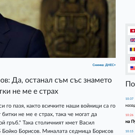
Снимка: ДНЕС+
ов: Да, останал съм със знамето
По
тки не ме е страх
10:37
наза
и го пазя, както всичките наши войници са го
битки не ме е страх, така че могат да
10:26
на П
ой гръб." Така столичният кмет Васил
Б Бойко Борисов. Миналата седмица Борисов
10:15