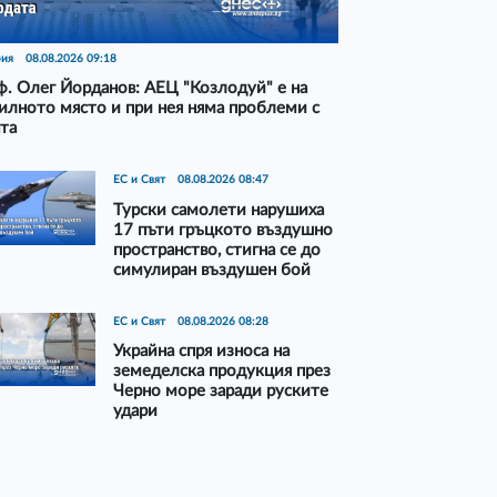
рия
08.08.2026 09:18
. Олег Йорданов: АЕЦ "Козлодуй" е на
илното място и при нея няма проблеми с
та
ЕС и Свят
08.08.2026 08:47
Турски самолети нарушиха
17 пъти гръцкото въздушно
пространство, стигна се до
симулиран въздушен бой
ЕС и Свят
08.08.2026 08:28
Украйна спря износа на
земеделска продукция през
Черно море заради руските
удари