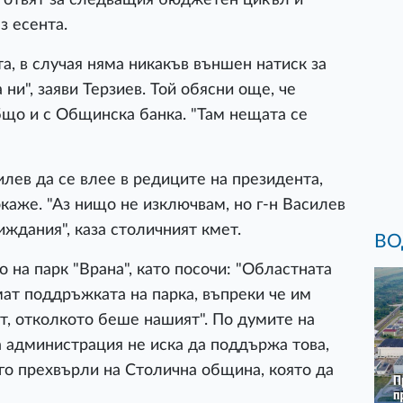
з есента.
а, в случая няма никакъв външен натиск за
ни", заяви Терзиев. Той обясни още, че
бщо и с Общинска банка. "Там нещата се
лев да се влее в редиците на президента,
каже. "Аз нищо не изключвам, но г-н Василев
иждания", каза столичният кмет.
ВО
 на парк "Врана", като посочи: "Областната
мат поддръжката на парка, въпреки че им
т, отколкото беше нашият". По думите на
а администрация не иска да поддържа това,
а го прехвърли на Столична община, която да