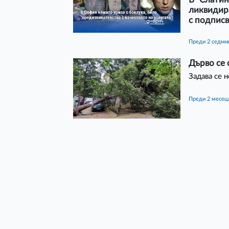
ликвидир
с подписв
преди 2 седм
Дърво се 
Задава се 
преди 2 месец