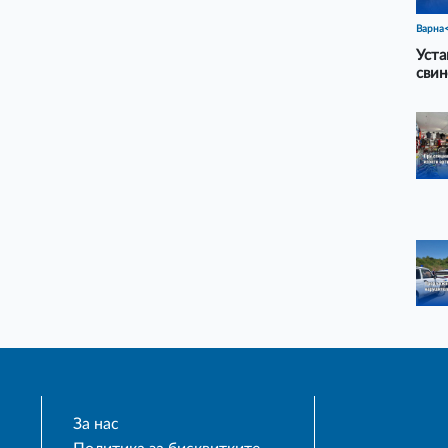
Варна
Уста
свин
За нас