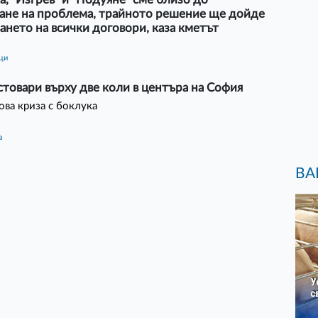
ане на проблема, трайното решение ще дойде
ането на всички договори, каза кметът
ици
стовари върху две коли в центъра на София
нова криза с боклука
а
ВА