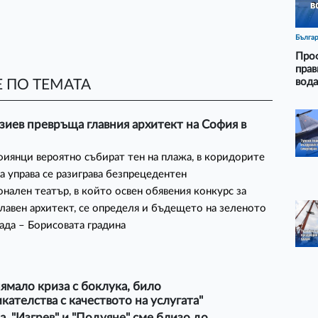
Бълга
Проф
прав
вода
 ПО ТЕМАТА
зиев превръща главния архитект на София в
иянци вероятно събират тен на плажа, в коридорите
та управа се разиграва безпрецедентен
нален театър, в който освен обявения конкурс за
главен архитект, се определя и бъдещето на зеленото
рада – Борисовата градина
ямало криза с боклука, било
кателства с качеството на услугата"
а, "Изгрев" и "Подуяне" сме близо до