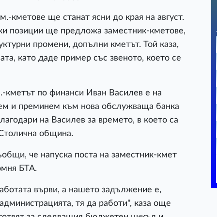
м.-кметове ще станат ясни до края на август.
чки позиции ще предложа заместник-кметове,
уктурни промени, допълни кметът. Той каза,
та, като даде пример със звеното, което се
.-кметът по финанси Иван Василев е на
рем и преминем към нова обслужваща банка
лагодари на Василев за времето, в което са
 Столична община.
общи, че напуска поста на заместник-кмет
омня БТА.
аботата върви, а нашето задължение е,
 администрацията, тя да работи", каза още
е готвят за следващия бюджетен цикъл и