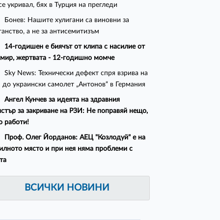
се укривал, бях в Турция на прегледи
Бонев: Нашите хулигани са виновни за
ганство, а не за антисемитизъм
14-годишен е биячът от клипа с насилие от
мир, жертвата - 12-годишно момче
Sky News: Технически дефект спря взрива на
 до украински самолет „Антонов“ в Германия
Ангел Кунчев за идеята на здравния
стър за закриване на РЗИ: Не поправяй нещо,
о работи!
Проф. Олег Йорданов: АЕЦ "Козлодуй" е на
илното място и при нея няма проблеми с
та
ВСИЧКИ НОВИНИ