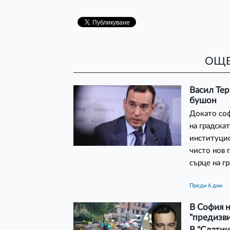
ОЩЕ
Васил Тер
бушон
Докато соф
на градска
институцио
чисто нов 
сърце на г
преди 6 дни
В София н
"предизви
В "Слатин