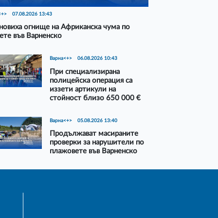
<+>
07.08.2026 13:43
новиха огнище на Африканска чума по
ете във Варненско
Варна<+>
06.08.2026 10:43
При специализирана
полицейска операция са
иззети артикули на
стойност близо 650 000 €
Варна<+>
05.08.2026 13:40
Продължават масираните
проверки за нарушители по
плажовете във Варненско