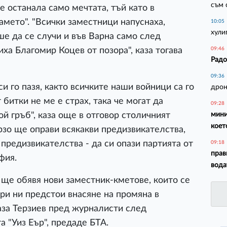
съм 
 е останала само мечтата, тъй като в
амето". "Всички заместници напуснаха,
10:05
хули
ше да се случи и във Варна само след
а Благомир Коцев от позора", каза тогава
09:46
Радо
09:36
и го пазя, както всичките наши войници са го
дрон
битки не ме е страх, така че могат да
09:28
мини
й гръб", каза още в отговор столичният
коет
ързо ще оправи всякакви предизвикателства,
предизвикателства - да си опази партията от
09:18
прав
фия.
вода
ще обявя нови заместник-кметове, които се
ври ни предстои внасяне на промяна в
аза Терзиев пред журналисти след
 "Уиз Еър", предаде БТА.