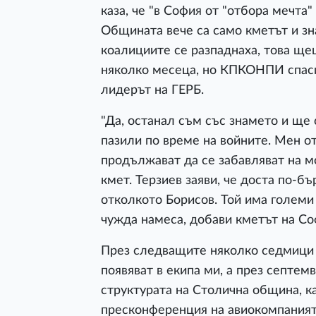
каза, че "в София от "отбора мечта"
Общината вече са само кметът и зн
коалициите се разпаднаха, това ще
няколко месеца, но КПКОНПИ спасих
лидерът на ГЕРБ.
"Да, останал съм със знамето и ще с
пазили по време на войните. Мен от 
продължават да се забавляват на мо
кмет. Терзиев заяви, че доста по-б
отколкото Борисов. Той има големи 
чужда намеса, добави кметът на Со
През следващите няколко седмици 
появяват в екипа ми, а през септем
структурата на Столична община, к
пресконференция на авиокомпанията