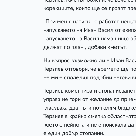
корекциите, които ще се правят пре
"При мен с натиск не работят нещат
напускането на Иван Васил от екипа 
напускането на Васил няма нищо о
движат по план", добави кметът.
На въпрос възможно ли е Иван Васи
Терзиев отговори, че времето ще по
не ми е споделял подобни негови в
Терзиев коментира и стопанисването
управа не гори от желание да прие
гласуваха два пъти по-голям бюдже
Терзиев в крайна сметка областнат
което е нейно, а и не е поискала д
е един добър стопанин.