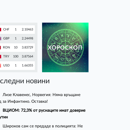
CHF
1
2.10463
GBP
1
2.24498
ХОРОСКОП
RON
10
3.83729
TRY
100
3.87564
USD
1
1.66355
следни новини
Лизе Клавенес, Норвегия: Няма връщане
д за Инфантино. Оставка!
ВЦИОМ: 72,3% от руснаците имат доверие
утин
Широков сам се предаде в полицията: Не