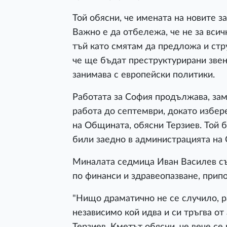
Той обясни, че имената на новите за
Важно е да отбележа, че не за вси
тъй като смятам да предложа и стр
че ще бъдат преструктурирани звена
занимава с европейски политики.
Работата за София продължава, зам
работа до септември, докато избе
на Общината, обясни Терзиев. Той б
били заедно в администрацията на
Миналата седмица Иван Василев съ
по финанси и здравеопазване, прип
"Нищо драматично не се случило, р
независимо кой идва и си тръгва от
Терзиев. Кметът обясни, че вече с