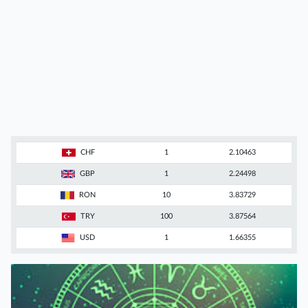
CHF
1
2.10463
GBP
1
2.24498
RON
10
3.83729
TRY
100
3.87564
USD
1
1.66355