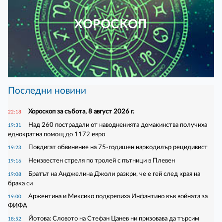
ХОРОСКОП
Последни новини
Хороскоп за събота, 8 август 2026 г.
22:18
Над 260 пострадали от наводненията домакинства получиха
19:31
еднократна помощ до 1172 евро
Повдигат обвинение на 75-годишен наркодилър рецидивист
19:23
Неизвестен стреля по тролей с пътници в Плевен
19:16
Братът на Анджелина Джоли разкри, че е гей след края на
19:08
брака си
Аржентина и Мексико подкрепиха Инфантино във войната за
19:00
ФИФА
Йотова: Словото на Стефан Цанев ни призовава да търсим
18:52