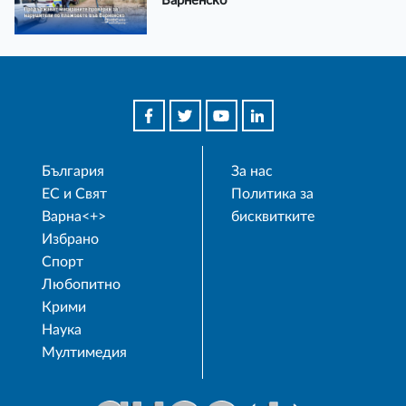
Варненско
България
За нас
ЕС и Свят
Политика за
Варна<+>
бисквитките
Избрано
Спорт
Любопитно
Крими
Наука
Мултимедия