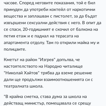
часове. Според неговите показания, той е бил
принуден да употреби коктейл от наркотични
вещества и заплашван с пистолет, за да бъдат
извършени сексуални действия с него. В опит да
се спаси, 20-годишният е скочил от балкона на
петия етаж и е паднал на терасата на
апартамента отдолу. Там го открили майка му и
полицаите.
Кметът на район "Изгрев" допълва, че
настоятелството на Народно читалище
"Николай Хайтов" трябва да вземе решение
дали ще продължи взаимоотношенията си с
театралната школа.
"В крайна сметка, става дума за школа на
действащ министър, помещавала се срещу