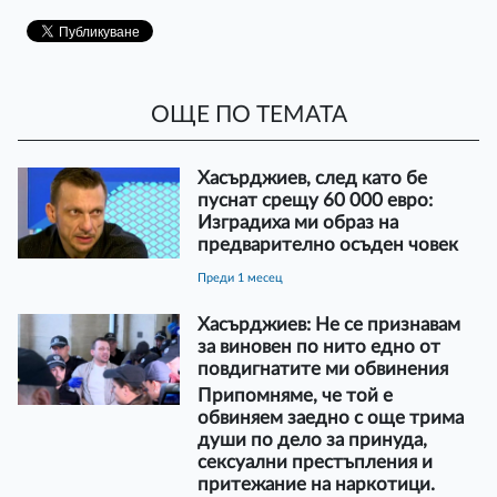
ОЩЕ ПО ТЕМАТА
Хасърджиев, след като бе
пуснат срещу 60 000 евро:
Изградиха ми образ на
предварително осъден човек
преди 1 месец
Хасърджиев: Не се признавам
за виновен по нито едно от
повдигнатите ми обвинения
Припомняме, че той е
обвиняем заедно с още трима
души по дело за принуда,
сексуални престъпления и
притежание на наркотици.