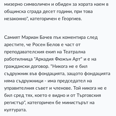
мизерно символичен и обиден за хората наем в
общинска сграда десет години, при това
незаконно", категоричен е Георгиев.
Самият Мариан Бачев пък коментира след
арестите, че Росен Белов е част от
преподавателския екип на Театрална
работилница "Аркадия Фюжън Арт" и е на
граждански договор. "Никога не е бил
съдружник във фондацията, защото фондацията
няма съдружници - има председател на
управителния съвет и членове. Той никога не е
бил сред тях, което е видно и от Търговския
регистър", категоричен бе министърът на
културата.