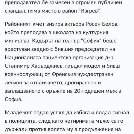
преподавател бе замесен в огромен публичен
скандал, няма място в район "Изгрев".
Районният кмет визира актьора Росен Белов,
който преподава в школата на културния
министър. Кадърът на театър "София" беше
арестуван заедно с бившия председател на
Националната пациентска организация д-р
Станимир Хасърджиев, гръцки модел и бивш
военнослужещ от Френския чуждестранен
легион за отвличането, дрогирането и
заплашването с оръжие на 20-годишен мъж в
София.
Младежът подал успял да избяга и подал сигнал
в полицията, след като четиримата мъже са го
държали против волята му в продължение на