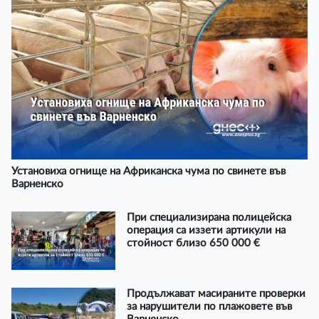
Установиха огнище на Африканска чума по свинете във
Варненско
При специализирана полицейска
операция са иззети артикули на
стойност близо 650 000 €
Продължават масираните проверки
за нарушители по плажовете във