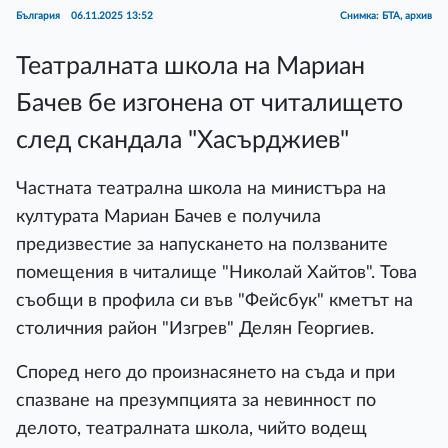
България
06.11.2025 13:52
Снимка: БТА, архив
Театралната школа на Мариан
Бачев бе изгонена от читалището
след скандала "Хасърджиев"
Частната театрална школа на министъра на
културата Мариан Бачев е получила
предизвестие за напускането на ползваните
помещения в читалище "Николай Хайтов". Това
съобщи в профила си във "Фейсбук" кметът на
столичния район "Изгрев" Делян Георгиев.
Според него до произнасянето на съда и при
спазване на презумпцията за невинност по
делото, театралната школа, чийто водещ