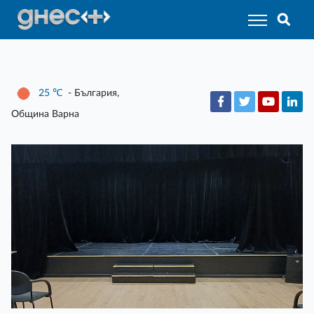
25
℃
- България,
Община Варна