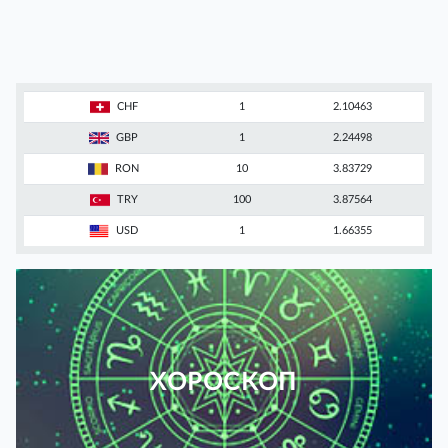
CHF
1
2.10463
GBP
1
2.24498
RON
10
3.83729
TRY
100
3.87564
USD
1
1.66355
ХОРОСКОП