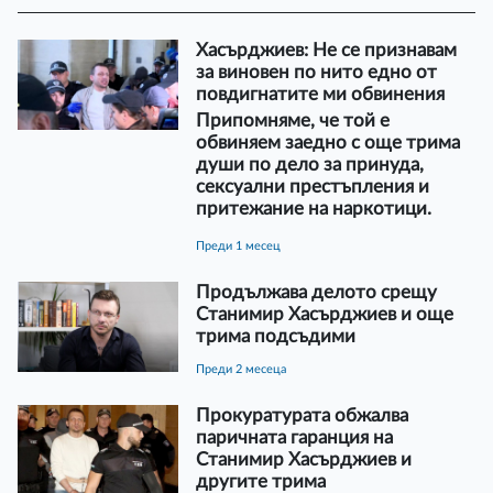
Хасърджиев: Не се признавам
за виновен по нито едно от
повдигнатите ми обвинения
Припомняме, че той е
обвиняем заедно с още трима
души по дело за принуда,
сексуални престъпления и
притежание на наркотици.
преди 1 месец
Продължава делото срещу
Станимир Хасърджиев и още
трима подсъдими
преди 2 месеца
Прокуратурата обжалва
паричната гаранция на
Станимир Хасърджиев и
другите трима