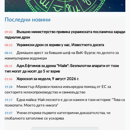
Последни новини
Външно министерство привика украинската посланичка заради
09:03
падналия дрон
Украински дрон се взриви у нас. Известното досега
08:52
Домашен арест за бившия шеф на ВиК-Бургас по делото за
08:41
манипулирани водомери
Адм.Ефтимов за дрона "Майя": Безпилотни апарати от този
08:31
тип могат да носят до 5 кг взрив
Хороскоп за неделя, 9 август 2026 г.
01:06
Министър Абровси поиска извънредна помощ от ЕС за
19:28
секторите млекопроизводство и свиневъдство
Една майка: Най-лесното е да си кажем в тази история: "Това са
19:17
психопати. Моето дете никога"
Учени откриха първите категорични доказателства, че
19:07
глобалното затопляне се ускорява