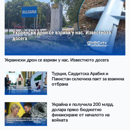
Украински дрон се взриви у нас. Известното досега
Турция, Саудитска Арабия и
Пакистан сключиха пакт за взаимна
отбрана
Украйна е получила 200 млрд.
долара пряко бюджетно
финансиране от началото на
войната