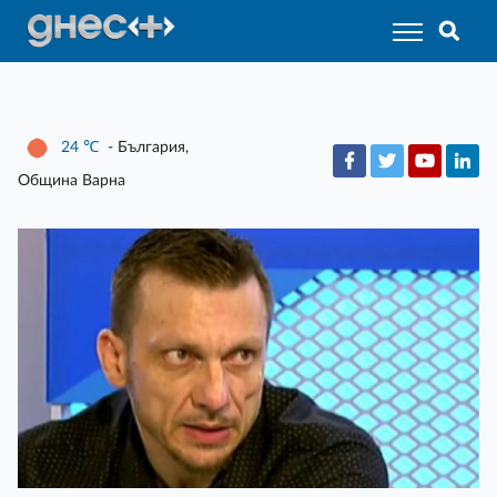
24
℃
- България,
Община Варна