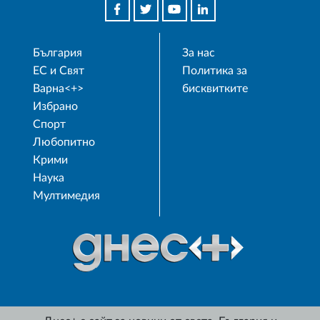
България
За нас
ЕС и Свят
Политика за
Варна<+>
бисквитките
Избрано
Спорт
Любопитно
Крими
Наука
Мултимедия