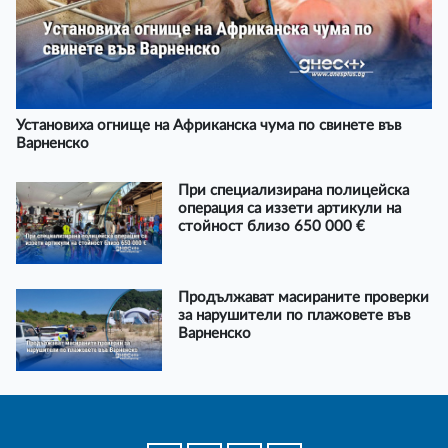
Установиха огнище на Африканска чума по свинете във
Варненско
При специализирана полицейска
операция са иззети артикули на
стойност близо 650 000 €
Продължават масираните проверки
за нарушители по плажовете във
Варненско