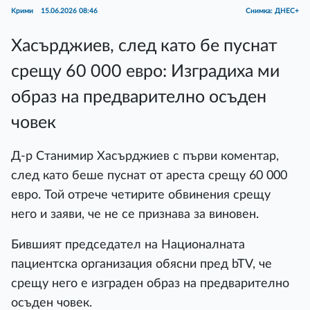
Крими
15.06.2026 08:46
Снимка: ДНЕС+
Хасърджиев, след като бе пуснат
срещу 60 000 евро: Изградиха ми
образ на предварително осъден
човек
Д-р Станимир Хасърджиев с първи коментар,
след като беше пуснат от ареста срещу 60 000
евро. Той отрече четирите обвинения срещу
него и заяви, че не се признава за виновен.
Бившият председател на Националната
пациентска организация обясни пред bTV, че
срещу него е изграден образ на предварително
осъден човек.