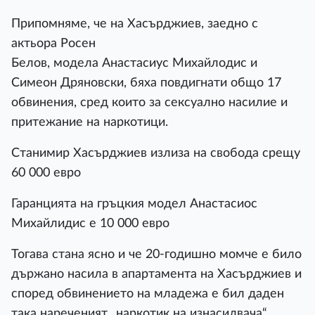
Припомняме, че на Хасърджиев, заедно с
актьора Росен
Белов, модела Анастасиус Михайлодис и
Симеон Дряновски, бяха повдигнати общо 17
обвинения, сред които за сексуално насилие и
притежание на наркотици.
Станимир Хасърджиев излиза на свобода срещу
60 000 евро
Гаранцията на гръцкия модел Анастасиос
Михайлидис е 10 000 евро
Тогава стана ясно и че 20-годишно момче е било
държано насила в апартамента на Хасърджиев и
според обвинението на младежа е бил даден
така нареченият „наркотик на изнасилвача“.