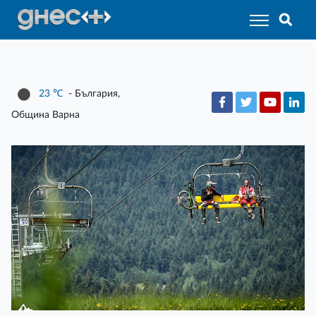
23
℃
- България,
Община Варна