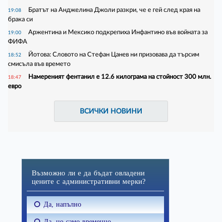
Братът на Анджелина Джоли разкри, че е гей след края на
19:08
брака си
Аржентина и Мексико подкрепиха Инфантино във войната за
19:00
ФИФА
Йотова: Словото на Стефан Цанев ни призовава да търсим
18:52
смисъла във времето
Намереният фентанил е 12.6 килограма на стойност 300 млн.
18:47
евро
ВСИЧКИ НОВИНИ