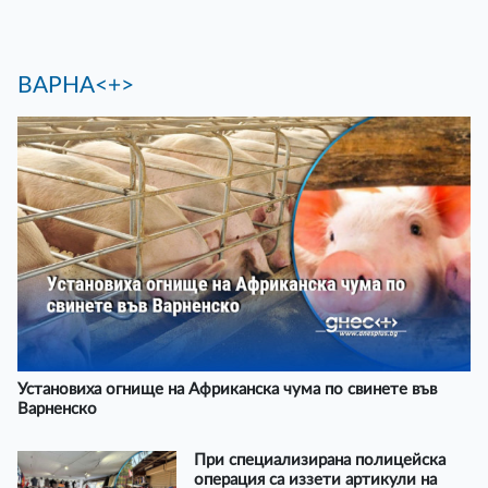
ВАРНА<+>
Установиха огнище на Африканска чума по свинете във
Варненско
При специализирана полицейска
операция са иззети артикули на