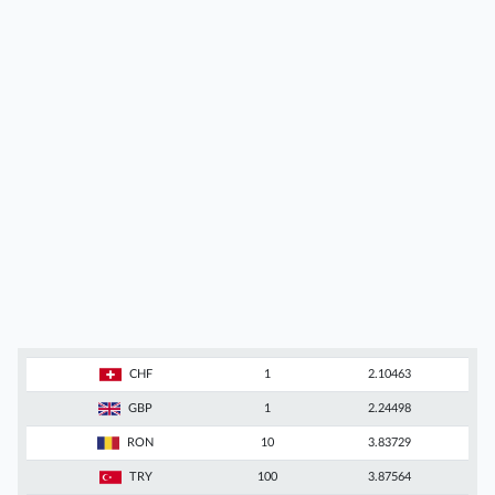
CHF
1
2.10463
GBP
1
2.24498
RON
10
3.83729
TRY
100
3.87564