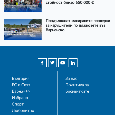
стойност близо 650 000 €
Продължават масираните проверки
за нарушители по плажовете във
Варненско
България
За нас
ЕС и Свят
Политика за
Варна<+>
бисквитките
Избрано
Спорт
Любопитно