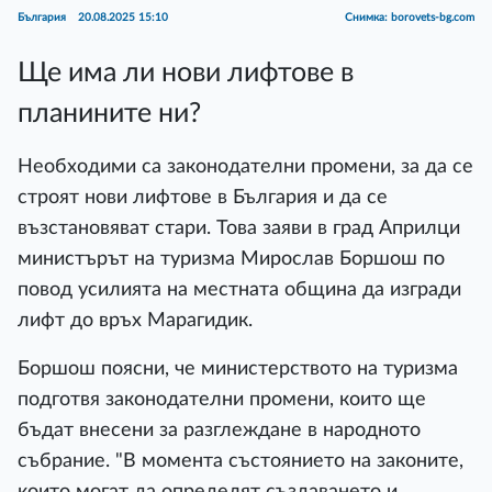
България
20.08.2025 15:10
Снимка: borovets-bg.com
Ще има ли нови лифтове в
планините ни?
Необходими са законодателни промени, за да се
строят нови лифтове в България и да се
възстановяват стари. Това заяви в град Априлци
министърът на туризма Мирослав Боршош по
повод усилията на местната община да изгради
лифт до връх Марагидик.
Боршош поясни, че министерството на туризма
подготвя законодателни промени, които ще
бъдат внесени за разглеждане в народното
събрание. "В момента състоянието на законите,
които могат да определят създаването и