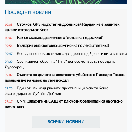
Последни новини
Стоянов: GPS модулът на дрона край Кардам не е защитен,
10:09
чакаме отговори от Киев
Как се създава движението "ловци на педофили?
10:02
България има световна шампионка по лека атлетика!
09:54
Костадинов показва клип с два дрона над Девня и пита какви са
09:47
Светкавичен обрат на "Тича" донесе четвърта победа на
09:39
Лудогорец
Съдията по делото за жестокото убийство в Пловдив: Такова
09:32
принизяване на човек не съм виждал
Един от най-издирваните престъпници в света беше
09:25
екстрадиран от Дубай в Дъблин
CNN: Запасите на САЩ от ключови боеприпаси са на опасно
09:17
ниско ниво
ВСИЧКИ НОВИНИ