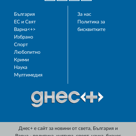
България
За нас
ЕС и Свят
Политика за
Варна<+>
бисквитките
Избрано
Спорт
Любопитно
Крими
Наука
Мултимедия
Днес+ е сайт за новини от света, България и
Варна - политика, култура, спорт, наука, бизнес