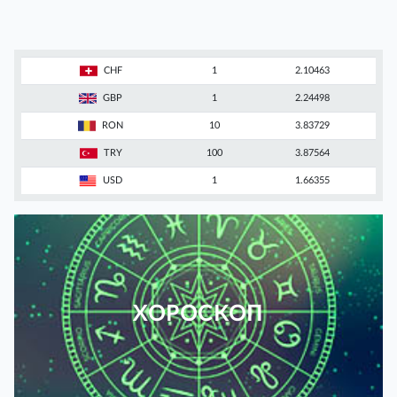
CHF
1
2.10463
GBP
1
2.24498
RON
10
3.83729
TRY
100
3.87564
USD
1
1.66355
ХОРОСКОП