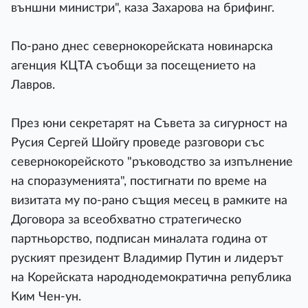
външни министри", каза Захарова на брифинг.
По-рано днес севернокорейската новинарска
агенция КЦТА съобщи за посещението на
Лавров.
През юни секретарят на Съвета за сигурност на
Русия Сергей Шойгу проведе разговори със
севернокорейското "ръководство за изпълнение
на споразуменията", постигнати по време на
визитата му по-рано същия месец в рамките на
Договора за всеобхватно стратегическо
партньорство, подписан миналата година от
руският президент Владимир Путин и лидерът
на Корейската народнодемократична република
Ким Чен-ун.