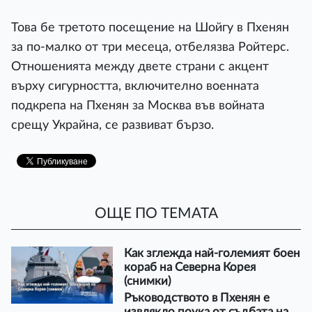
Това бе третото посещение на Шойгу в Пхенян
за по-малко от три месеца, отбелязва Ройтерс.
Отношенията между двете страни с акцент
върху сигурността, включително военната
подкрепа на Пхенян за Москва във войната
срещу Украйна, се развиват бързо.
ОЩЕ ПО ТЕМАТА
Как зглежда най-големият боен
кораб на Северна Корея
(снимки)
Ръководството в Пхенян е
извлякло поука от съдбата на