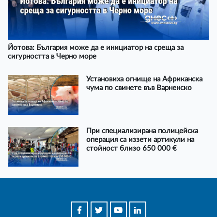
Йотова: България може да е инициатор на среща за
сигурността в Черно море
Установиха огнище на Африканска
чума по свинете във Варненско
При специализирана полицейска
операция са иззети артикули на
стойност близо 650 000 €