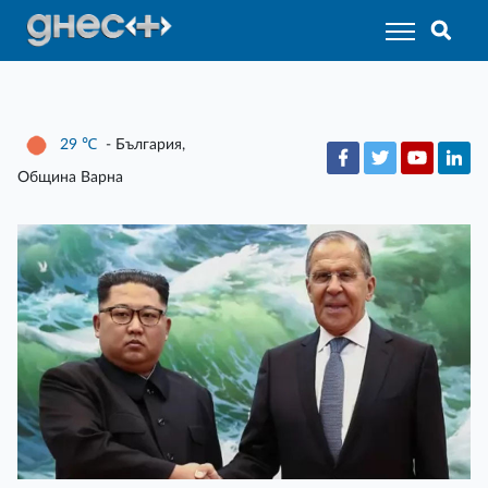
29
℃
- България,
Община Варна