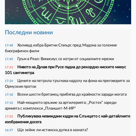
Последни новини
Холивуд избра Бритни Спиърс пред Мадона за големия
17:48
биографичен филм
Гръм в Реал: Винисиус се изтри от социалните мрежи
17:40
Нивото на Дунав при Русе падна до рекордно ниските минус
17:33
101 сантиметра
Цените на петрола тръгнаха надолу на фона на преговорите за
17:24
Ормузкия проток
Всеки шести британец прибягва до крайности заради жегата
17:18
Най-мощното оръжие за артилерията: „Ростех“ зареди
17:10
армията с комплекси „Планшет-М-ИР“
Публикуваха невиждани кадри на Слънцето с най-детайлните
17:02
изображения досега
Ще зейне ли истинска дупка в хазната?
16:57