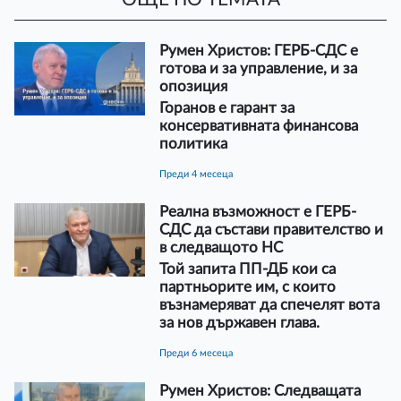
Румен Христов: ГЕРБ-СДС е
готова и за управление, и за
опозиция
Горанов е гарант за
консервативната финансова
политика
преди 4 месеца
Реална възможност е ГЕРБ-
СДС да състави правителство и
в следващото НС
Той запита ПП-ДБ кои са
партньорите им, с които
възнамеряват да спечелят вота
за нов държавен глава.
преди 6 месеца
Румен Христов: Следващата