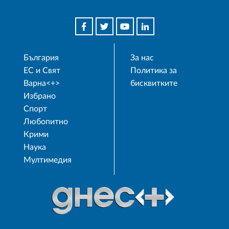
България
За нас
ЕС и Свят
Политика за
Варна<+>
бисквитките
Избрано
Спорт
Любопитно
Крими
Наука
Мултимедия