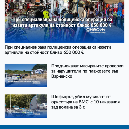
При специализирана полицейска операция са иззети
артикули на стойност близо 650 000 €
Продължават масираните проверки
за нарушители по плажовете във
Варненско
Шофьорът, убил музикант от
оркестъра на ВМС, с 10 наказания
зад волана за 3 г.