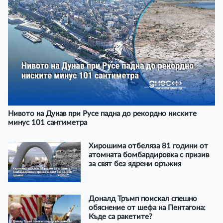
Нивото на Дунав при Русе падна до рекордно ниските
минус 101 сантиметра
Хирошима отбеляза 81 години от
атомната бомбардировка с призив
за свят без ядрени оръжия
Доналд Тръмп поискал спешно
обяснение от шефа на Пентагона:
Къде са ракетите?