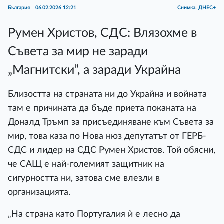
България
06.02.2026 12:21
Снимка: ДНЕС+
Румен Христов, СДС: Влязохме в
Съвета за мир не заради
„Магнитски”, а заради Украйна
Близостта на страната ни до Украйна и войната
там е причината да бъде приета поканата на
Доналд Тръмп за присъединяване към Съвета за
мир, това каза по Нова нюз депутатът от ГЕРБ-
СДС и лидер на СДС Румен Христов. Той обясни,
че САЩ е най-големият защитник на
сигурността ни, затова сме влезли в
организацията.
„На страна като Португалия ѝ е лесно да