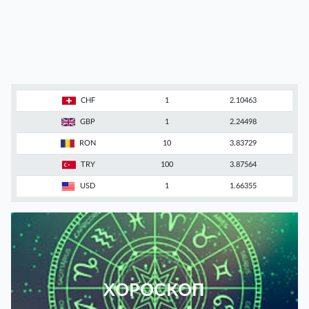
CHF
1
2.10463
GBP
1
2.24498
RON
10
3.83729
TRY
100
3.87564
USD
1
1.66355
ХОРОСКОП