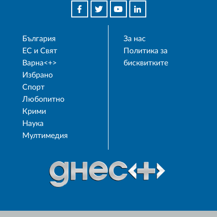
България
За нас
ЕС и Свят
Политика за
Варна<+>
бисквитките
Избрано
Спорт
Любопитно
Крими
Наука
Мултимедия