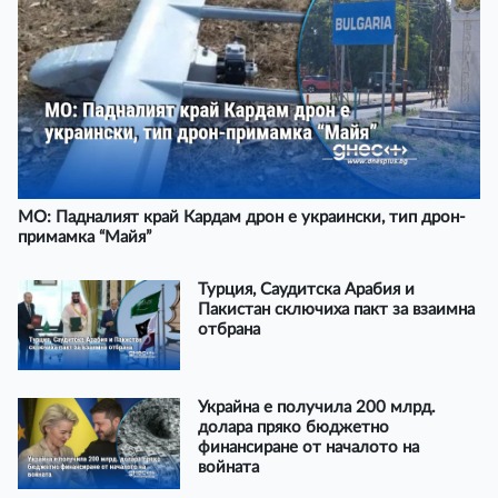
МО: Падналият край Кардам дрон е украински, тип дрон-
примамка “Майя”
Турция, Саудитска Арабия и
Пакистан сключиха пакт за взаимна
отбрана
Украйна е получила 200 млрд.
долара пряко бюджетно
финансиране от началото на
войната