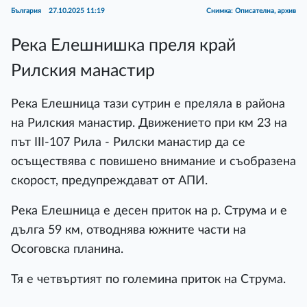
България
27.10.2025 11:19
Снимка: Описателна, архив
Река Елешнишка преля край
Рилския манастир
Река Елешница тази сутрин е преляла в района
на Рилския манастир. Движението при км 23 на
път ІІІ-107 Рила - Рилски манастир да се
осъществява с повишено внимание и съобразена
скорост, предупреждават от АПИ.
Река Елешница е десен приток на р. Струма и е
дълга 59 км, отводнява южните части на
Осоговска планина.
Тя е четвъртият по големина приток на Струма.