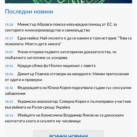
Последни новини
Министър Абровси поиска извънредна помощ от ЕС за
19:28
секторите млекопроизводство и свиневъдство
Една майка: Най-лесното е да си кажем в тази история: "Това са
19:17
психопати. Моето дете никога"
Учени откриха първите категорични доказателства, че
19:07
глобалното затопляне се ускорява
Крадци убиха футболен национал с павета
18:56
Димитър Главчев отговори на нападките: Нямам притеснения
18:46
от одити и проверки
Федерацията на Южна Корея подкупвала съдии със сексуални
18:36
забавления
Украински анализатор: Северна Корея е пълноправен участник
18:25
във войната на Русия срещу Украйна
Убийците на бизнесмена Владимир Янков не са докоснали
18:14
кюлчетата злато и скъпите му часовници
ВСИЧКИ НОВИНИ