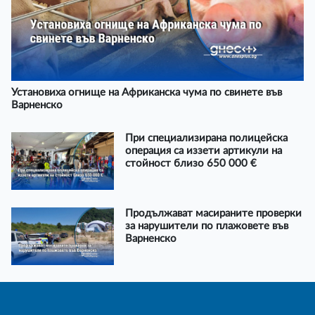
Установиха огнище на Африканска чума по свинете във
Варненско
При специализирана полицейска
операция са иззети артикули на
стойност близо 650 000 €
Продължават масираните проверки
за нарушители по плажовете във
Варненско