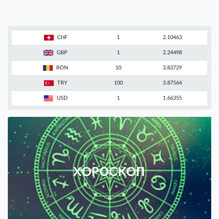
CHF
1
2.10463
GBP
1
2.24498
RON
10
3.83729
TRY
100
3.87564
USD
1
1.66355
ХОРОСКОП