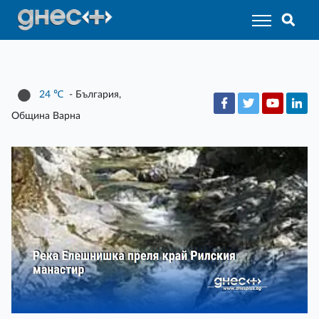
24
℃
- България,
Община Варна