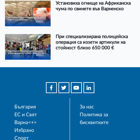
Установиха огнище на Африканска
чума по свинете във Варненско
При специализирана полицейска
операция са иззети артикули на
стойност близо 650 000 €
България
За нас
ЕС и Свят
Политика за
Варна<+>
бисквитките
Избрано
Спорт