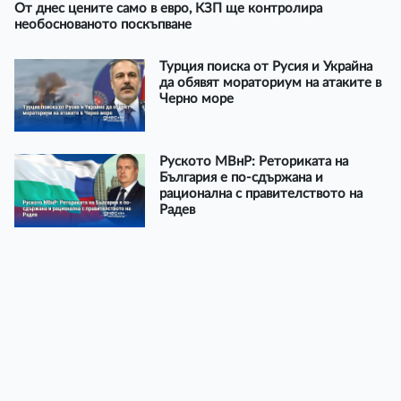
От днес цените само в евро, КЗП ще контролира
необоснованото поскъпване
Турция поиска от Русия и Украйна
да обявят мораториум на атаките в
Черно море
Руското МВнР: Реториката на
България е по-сдържана и
рационална с правителството на
Радев