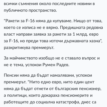
всички съмнения около последните новини в
публичното пространство.
"Ракети за F-16 няма да купуваме. Нищо от това,
което се изписа не е вярно. Предишната редовна
власт направи заявка за ракети за 1 млрд. евро
за F-16, но преди това източи държавната хазна",
разкритикува премиерът.
За майчинството изобщо не е ставало въпрос и
не е тема, успокои Румен Радев.
Пенсии няма да бъдат намалявани, успокои
премиерът. "Нито едно евро, нито един цент
няма да бъдат отнети от българския пенсионер,
а политици, които докараха пенсионерите и
работещите до социална катастрофа, днес са