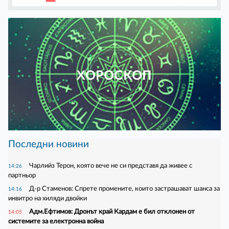
ХОРОСКОП
Последни новини
Чарлийз Терон, която вече не си представя да живее с
14:26
партньор
Д-р Стаменов: Спрете промените, които застрашават шанса за
14:16
инвитро на хиляди двойки
Адм.Ефтимов: Дронът край Кардам е бил отклонен от
14:05
системите за електронна война