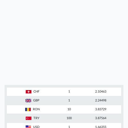
CHF
1
2.10463
GBP
1
2.24498
RON
10
3.83729
TRY
100
3.87564
USD
1
1.66355