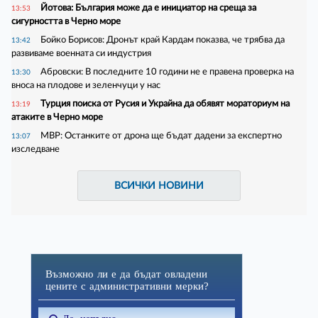
Йотова: България може да е инициатор на среща за
13:53
сигурността в Черно море
Бойко Борисов: Дронът край Кардам показва, че трябва да
13:42
развиваме военната си индустрия
Абровски: В последните 10 години не е правена проверка на
13:30
вноса на плодове и зеленчуци у нас
Турция поиска от Русия и Украйна да обявят мораториум на
13:19
атаките в Черно море
МВР: Останките от дрона ще бъдат дадени за експертно
13:07
изследване
ВСИЧКИ НОВИНИ