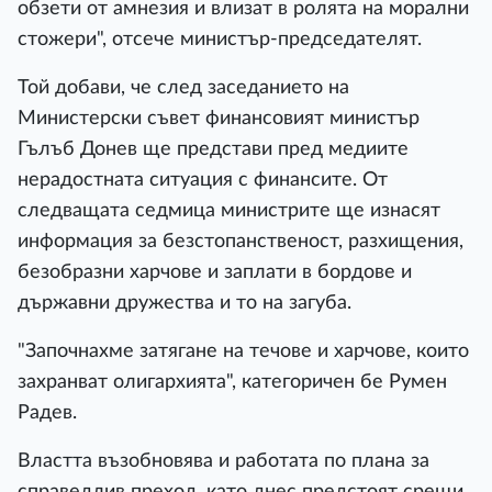
обзети от амнезия и влизат в ролята на морални
стожери", отсече министър-председателят.
Той добави, че след заседанието на
Министерски съвет финансовият министър
Гълъб Донев ще представи пред медиите
нерадостната ситуация с финансите. От
следващата седмица министрите ще изнасят
информация за безстопанственост, разхищения,
безобразни харчове и заплати в бордове и
държавни дружества и то на загуба.
"Започнахме затягане на течове и харчове, които
захранват олигархията", категоричен бе Румен
Радев.
Властта възобновява и работата по плана за
справедлив преход, като днес предстоят срещи