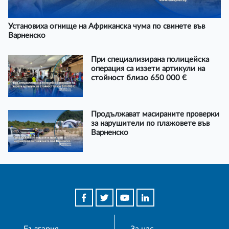
Установиха огнище на Африканска чума по свинете във
Варненско
При специализирана полицейска
операция са иззети артикули на
стойност близо 650 000 €
Продължават масираните проверки
за нарушители по плажовете във
Варненско