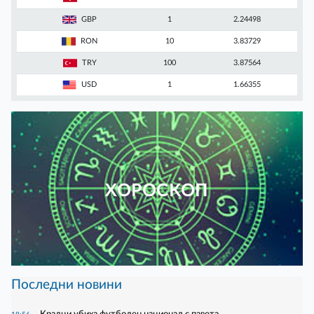
GBP
1
2.24498
RON
10
3.83729
TRY
100
3.87564
USD
1
1.66355
ХОРОСКОП
Последни новини
Крадци убиха футболен национал с павета