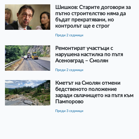
Шишков: Старите договори за
пътно строителство няма да
бъдат прекратявани, но
контролът ще е строг
преди 2 седмици
Ремонтират участъци с
нарушена настилка по пътя
Асеновград – Смолян
преди 2 седмици
Кметът на Смолян отмени
бедственото положение
заради свлачището на пътя към
Пампорово
преди 3 седмици