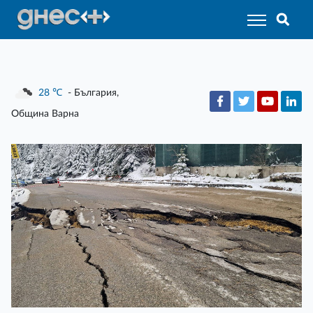
28
℃
- България,
Община Варна