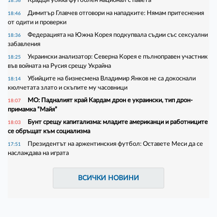
18:56
Димитър Главчев отговори на нападките: Нямам притеснения
18:46
от одити и проверки
Федерацията на Южна Корея подкупвала съдии със сексуални
18:36
забавления
Украински анализатор: Северна Корея е пълноправен участник
18:25
във войната на Русия срещу Украйна
Убийците на бизнесмена Владимир Янков не са докоснали
18:14
кюлчетата злато и скъпите му часовници
МО: Падналият край Кардам дрон е украински, тип дрон-
18:07
примамка “Майя”
Бунт срещу капитализма: младите американци и работниците
18:03
се обръщат към социализма
Президентът на аржентинския футбол: Оставете Меси да се
17:51
наслаждава на играта
ВСИЧКИ НОВИНИ