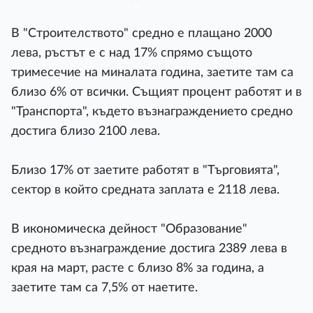
В "Строителството" средно е плащано 2000
лева, ръстът е с над 17% спрямо същото
тримесечие на миналата година, заетите там са
близо 6% от всички. Същият процент работят и в
"Транспорта", където възнаграждението средно
достига близо 2100 лева.
Близо 17% от заетите работят в "Търговията",
сектор в който средната заплата е 2118 лева.
В икономическа дейност "Образование"
средното възнаграждение достига 2389 лева в
края на март, расте с близо 8% за година, а
заетите там са 7,5% от наетите.