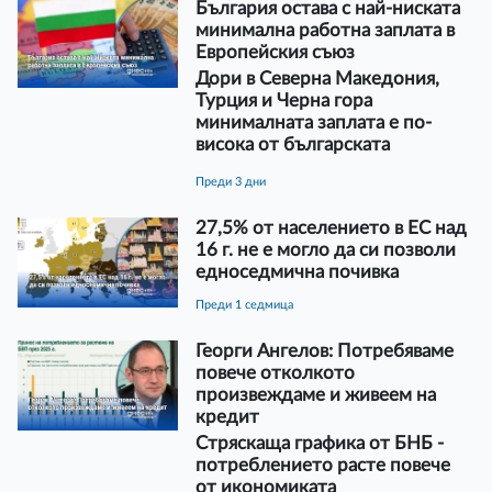
България остава с най-ниската
минимална работна заплата в
Европейския съюз
Дори в Северна Македония,
Турция и Черна гора
минималната заплата е по-
висока от българската
преди 3 дни
27,5% от населението в ЕС над
16 г. не е могло да си позволи
едноседмична почивка
преди 1 седмица
Георги Ангелов: Потребяваме
повече отколкото
произвеждаме и живеем на
кредит
Стряскаща графика от БНБ -
потреблението расте повече
от икономиката