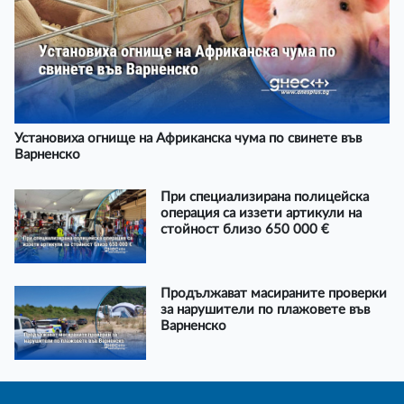
Установиха огнище на Африканска чума по свинете във
Варненско
При специализирана полицейска
операция са иззети артикули на
стойност близо 650 000 €
Продължават масираните проверки
за нарушители по плажовете във
Варненско