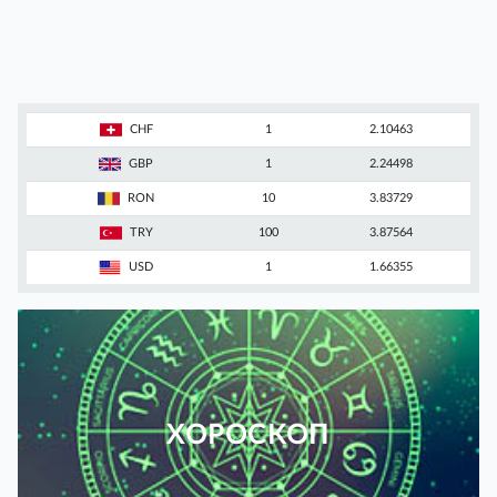
CHF
1
2.10463
GBP
1
2.24498
RON
10
3.83729
TRY
100
3.87564
USD
1
1.66355
ХОРОСКОП