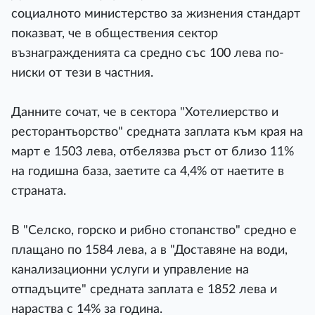
социалното министерство за жизнения стандарт
показват, че в обществения сектор
възнагражденията са средно със 100 лева по-
ниски от тези в частния.
Данните сочат, че в сектора "Хотелиерство и
ресторантьорство" средната заплата към края на
март е 1503 лева, отбелязва ръст от близо 11%
на годишна база, заетите са 4,4% от наетите в
страната.
В "Селско, горско и рибно стопанство" средно е
плащано по 1584 лева, а в "Доставяне на води,
канализационни услуги и управление на
отпадъците" средната заплата е 1852 лева и
нараства с 14% за година.