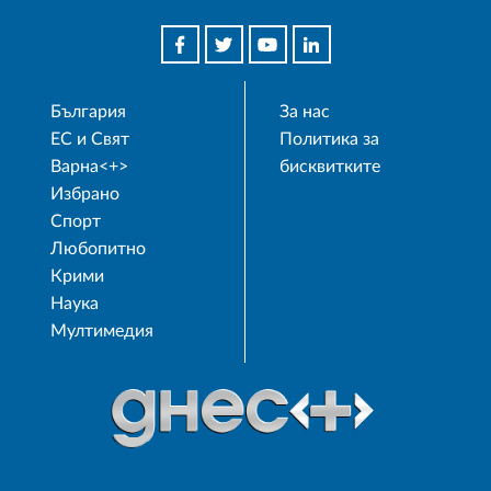
България
За нас
ЕС и Свят
Политика за
Варна<+>
бисквитките
Избрано
Спорт
Любопитно
Крими
Наука
Мултимедия