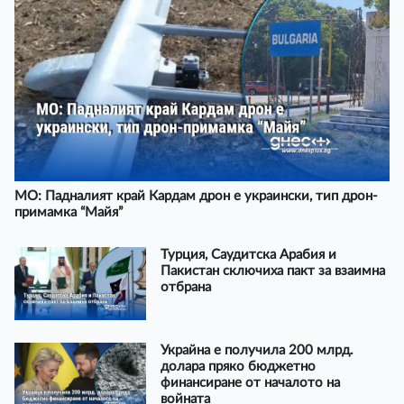
МО: Падналият край Кардам дрон е украински, тип дрон-
примамка “Майя”
Турция, Саудитска Арабия и
Пакистан сключиха пакт за взаимна
отбрана
Украйна е получила 200 млрд.
долара пряко бюджетно
финансиране от началото на
войната