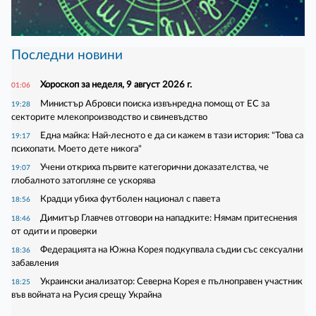
Последни новини
Хороскоп за неделя, 9 август 2026 г.
01:06
Министър Абровси поиска извънредна помощ от ЕС за
19:28
секторите млекопроизводство и свиневъдство
Една майка: Най-лесното е да си кажем в тази история: "Това са
19:17
психопати. Моето дете никога"
Учени откриха първите категорични доказателства, че
19:07
глобалното затопляне се ускорява
Крадци убиха футболен национал с павета
18:56
Димитър Главчев отговори на нападките: Нямам притеснения
18:46
от одити и проверки
Федерацията на Южна Корея подкупвала съдии със сексуални
18:36
забавления
Украински анализатор: Северна Корея е пълноправен участник
18:25
във войната на Русия срещу Украйна