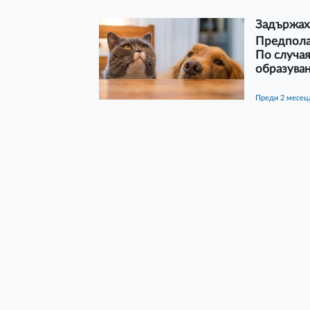
Задържах
Предпола
По случая
образува
преди 2 месец