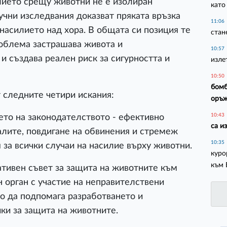
лието срещу животни не е изолиран
като
чни изследвания доказват пряката връзка
11:06
асилието над хора. В общата си позиция те
стан
роблема застрашава живота и
10:57
и създава реален риск за сигурността и
изле
10:50
бомб
 следните четири искания:
оръ
10:43
нето на законодателството - ефективно
са и
алите, повдигане на обвинения и стремеж
10:35
 за всички случаи на насилие върху животни.
куро
към 
тивен съвет за защита на животните към
 орган с участие на неправителствени
то да подпомага разработването и
ки за защита на животните.