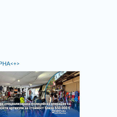
РНА<+>