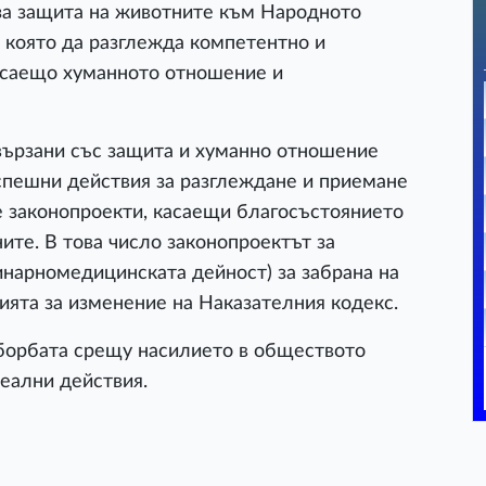
 за защита на животните към Народното
 която да разглежда компетентно и
асаещо хуманното отношение и
вързани със защита и хуманно отношение
спешни действия за разглеждане и приемане
е законопроекти, касаещи благосъстоянието
те. В това число законопроектът за
инарномедицинската дейност) за забрана на
ята за изменение на Наказателния кодекс.
борбата срещу насилието в обществото
реални действия.