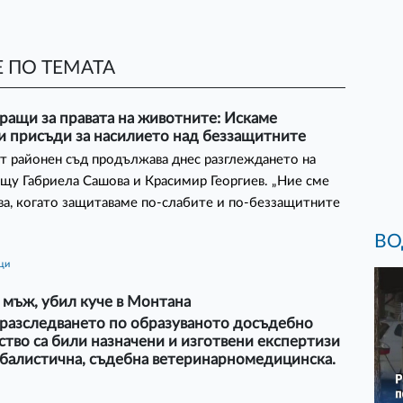
 ПО ТЕМАТА
ращи за правата на животните: Искаме
и присъди за насилието над беззащитните
 районен съд продължава днес разглеждането на
щу Габриела Сашова и Красимир Георгиев. „Ние сме
ва, когато защитаваме по-слабите и по-беззащитните
ВО
ици
 мъж, убил куче в Монтана
 разследването по образуваното досъдебно
тво са били назначени и изготвени експертизи
обалистична, съдебна ветеринарномедицинска.