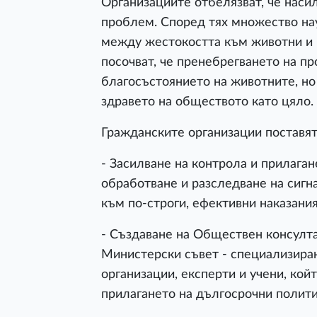
Организациите отбелязват, че наси
проблем. Според тях множество нау
между жестокостта към животни и н
посочват, че пренебрегването на п
благосъстоянието на животните, но 
здравето на обществото като цяло.
Гражданските организации поставят
- Засилване на контрола и прилага
обработване и разследване на сигн
към по-строги, ефективни наказания
- Създаване на Обществен консулта
Министерски съвет - специализиран
организации, експерти и учени, кой
прилагането на дългосрочни полити