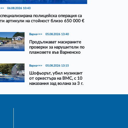
<+>
06.08.2026 10:43
специализирана полицейска операция са
ти артикули на стойност близо 650 000 €
Варна<+>
05.08.2026 13:40
Продължават масираните
проверки за нарушители по
плажовете във Варненско
Варна<+>
05.08.2026 13:15
Шофьорът, убил музикант
от оркестъра на ВМС, с 10
наказания зад волана за 3 г.