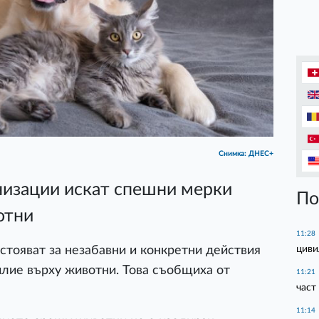
Снимка: ДНЕС+
низации искат спешни мерки
По
отни
11:28
циви
стояват за незабавни и конкретни действия
лие върху животни. Това съобщиха от
11:21
част
11:14