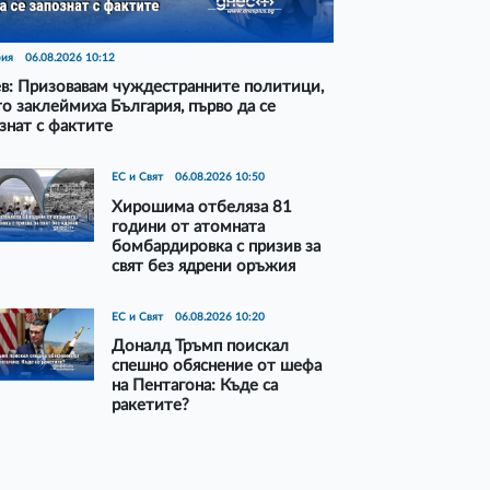
рия
06.08.2026 10:12
в: Призовавам чуждестранните политици,
о заклеймиха България, първо да се
знат с фактите
ЕС и Свят
06.08.2026 10:50
Хирошима отбеляза 81
години от атомната
бомбардировка с призив за
свят без ядрени оръжия
ЕС и Свят
06.08.2026 10:20
Доналд Тръмп поискал
спешно обяснение от шефа
на Пентагона: Къде са
ракетите?