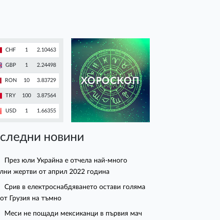
CHF
1
2.10463
GBP
1
2.24498
ХОРОСКОП
RON
10
3.83729
TRY
100
3.87564
USD
1
1.66355
следни новини
През юли Украйна е отчела най-много
лни жертви от април 2022 година
Срив в електроснабдяването остави голяма
 от Грузия на тъмно
Меси не пощади мексиканци в първия мач