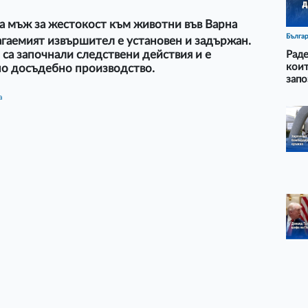
а мъж за жестокост към животни във Варна
Бълга
гаемият извършител е установен и задържан.
 са започнали следствени действия и е
Раде
коит
но досъдебно производство.
запо
а