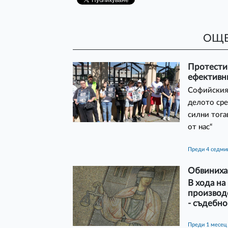
ОЩЕ
Протести
ефективн
Софийският
делото сре
силни тога
от нас“
преди 4 седм
Обвиниха
В хода на
производс
- съдебн
преди 1 месец