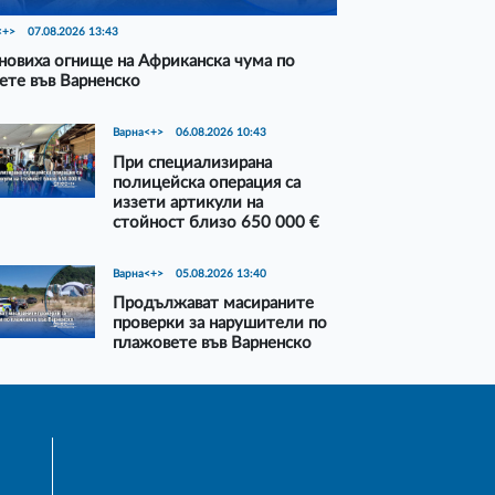
<+>
07.08.2026 13:43
новиха огнище на Африканска чума по
ете във Варненско
Варна<+>
06.08.2026 10:43
При специализирана
полицейска операция са
иззети артикули на
стойност близо 650 000 €
Варна<+>
05.08.2026 13:40
Продължават масираните
проверки за нарушители по
плажовете във Варненско