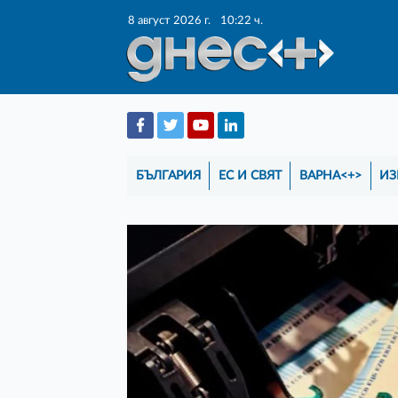
8 август 2026 г.
10:22 ч.
БЪЛГАРИЯ
ЕС И СВЯТ
ВАРНА<+>
ИЗ