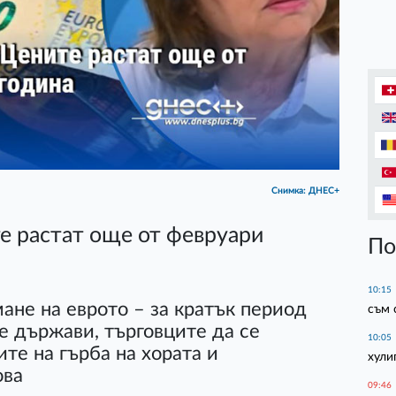
Снимка: ДНЕС+
е растат още от февруари
По
10:15
ане на еврото – за кратък период
съм 
те държави, търговците да се
10:05
те на гърба на хората и
хули
ова
09:46