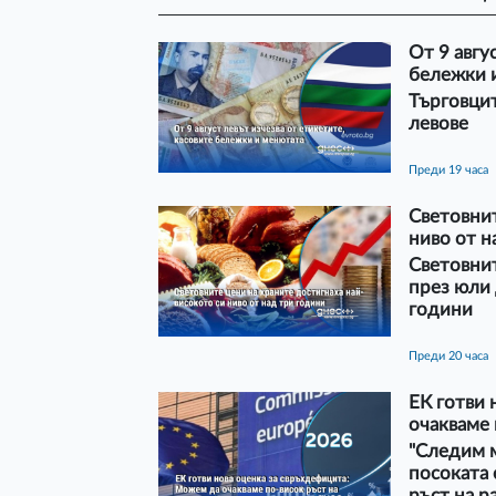
От 9 авгу
бележки 
Търговцит
левове
преди 19 часа
Световнит
ниво от н
Световни
през юли 
години
преди 20 часа
ЕК готви 
очакваме 
"Следим м
посоката 
ръст на р