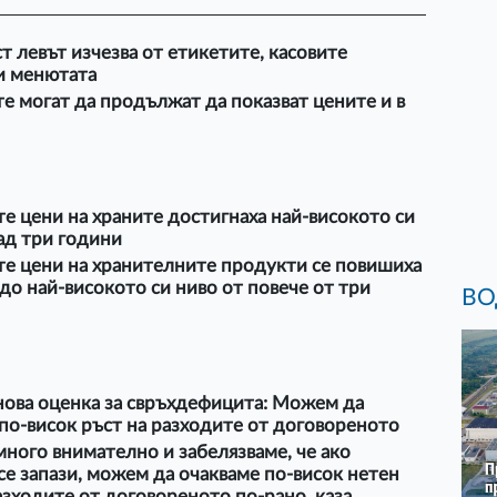
ст левът изчезва от етикетите, касовите
и менютата
е могат да продължат да показват цените и в
е цени на храните достигнаха най-високото си
ад три години
те цени на хранителните продукти се повишиха
до най-високото си ниво от повече от три
ВО
нова оценка за свръхдефицита: Можем да
по-висок ръст на разходите от договореното
ного внимателно и забелязваме, че ако
се запази, можем да очакваме по-висок нетен
азходите от договореното по-рано, каза