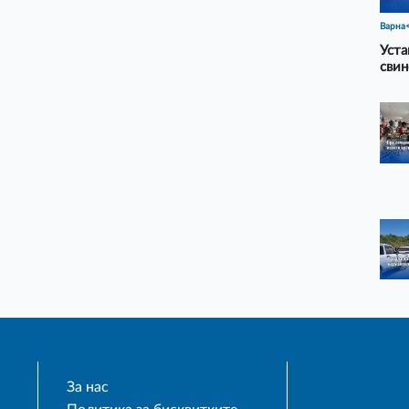
Варна
Уста
свин
За нас