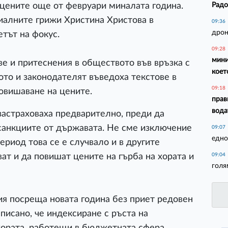
Радо
цените още от февруари миналата година.
иалните грижи Христина Христова в
09:36
дрон
етът на фокус.
09:28
мини
ве и притеснения в обществото във връзка с
коет
ото и законодателят въведоха текстове в
09:18
повишаване на цените.
прав
вода
 застраховаха предварително, преди да
 санкциите от държавата. Не сме изключение
09:07
едно
период това се е случвало и в другите
ат и да повишат цените на гърба на хората и
09:04
голя
ия посреща новата година без приет редовен
писано, че индексиране с ръста на
хората, работещи в бюджетната сфера.