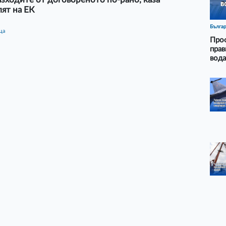
ят на ЕК
Бълга
ца
Проф
прав
вода