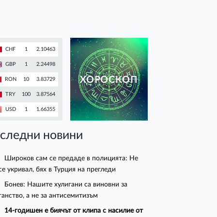
CHF
1
2.10463
GBP
1
2.24498
ХОРОСКОП
RON
10
3.83729
TRY
100
3.87564
USD
1
1.66355
следни новини
Широков сам се предаде в полицията: Не
се укривал, бях в Турция на прегледи
Бонев: Нашите хулигани са виновни за
ганство, а не за антисемитизъм
14-годишен е биячът от клипа с насилие от