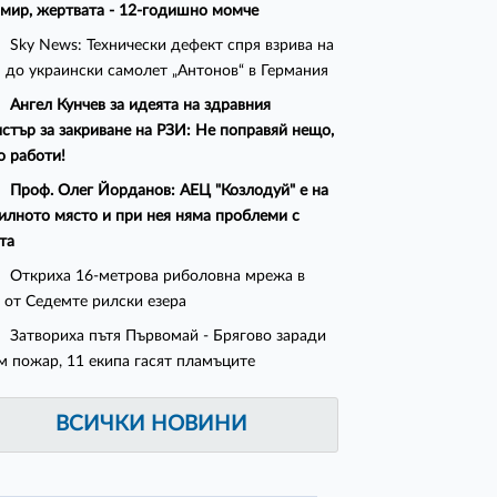
мир, жертвата - 12-годишно момче
Sky News: Технически дефект спря взрива на
 до украински самолет „Антонов“ в Германия
Ангел Кунчев за идеята на здравния
стър за закриване на РЗИ: Не поправяй нещо,
о работи!
Проф. Олег Йорданов: АЕЦ "Козлодуй" е на
илното място и при нея няма проблеми с
та
Откриха 16-метрова риболовна мрежа в
 от Седемте рилски езера
Затвориха пътя Първомай - Брягово заради
м пожар, 11 екипа гасят пламъците
ВСИЧКИ НОВИНИ