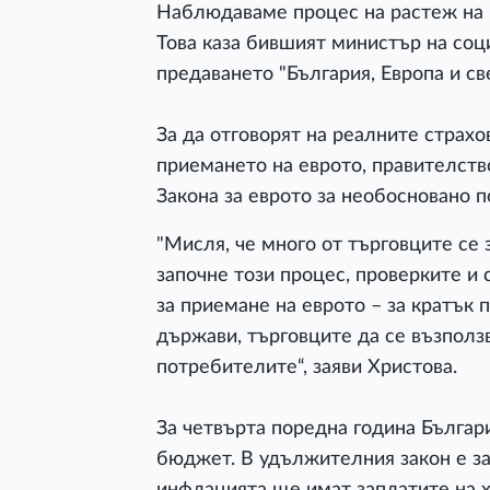
Наблюдаваме процес на растеж на 
Това каза бившият министър на соц
предаването "България, Европа и св
За да отговорят на реалните страхо
приемането на еврото, правителств
Закона за еврото за необосновано 
"Мисля, че много от търговците се
започне този процес, проверките и
за приемане на еврото – за кратък 
държави, търговците да се възползв
потребителите“, заяви Христова.
За четвърта поредна година Българ
бюджет. В удължителния закон е за
инфлацията ще имат заплатите на 