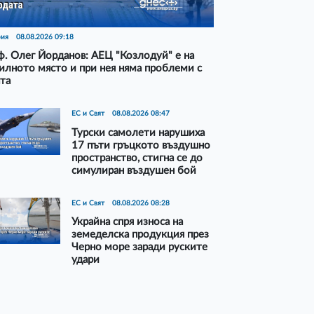
рия
08.08.2026 09:18
. Олег Йорданов: АЕЦ "Козлодуй" е на
илното място и при нея няма проблеми с
та
ЕС и Свят
08.08.2026 08:47
Турски самолети нарушиха
17 пъти гръцкото въздушно
пространство, стигна се до
симулиран въздушен бой
ЕС и Свят
08.08.2026 08:28
Украйна спря износа на
земеделска продукция през
Черно море заради руските
удари