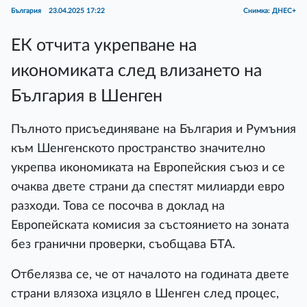
България
23.04.2025 17:22
Снимка: ДНЕС+
ЕК отчита укрепване на
икономиката след влизането на
България в Шенген
Пълното присъединяване на България и Румъния
към Шенгенското пространство значително
укрепва икономиката на Европейския съюз и се
очаква двете страни да спестят милиарди евро
разходи. Това се посочва в доклад на
Европейската комисия за състоянието на зоната
без гранични проверки, съобщава БТА.
Отбелязва се, че от началото на годината двете
страни влязоха изцяло в Шенген след процес,