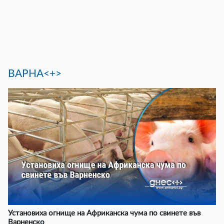
ВАРНА<+>
Установиха огнище на Африканска чума по свинете във
Варненско