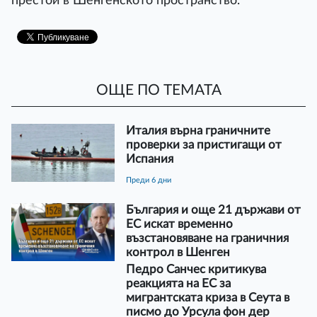
престой в Шенгенското пространство.
ОЩЕ ПО ТЕМАТА
Италия върна граничните
проверки за пристигащи от
Испания
преди 6 дни
България и още 21 държави от
ЕС искат временно
възстановяване на граничния
контрол в Шенген
Педро Санчес критикува
реакцията на ЕС за
мигрантската криза в Сеута в
писмо до Урсула фон дер