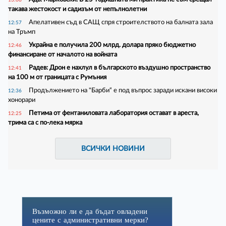
такава жестокост и садизъм от непълнолетни
Апелативен съд в САЩ спря строителството на балната зала
12:57
на Тръмп
Украйна е получила 200 млрд. долара пряко бюджетно
12:46
финансиране от началото на войната
Радев: Дрон е нахлул в българското въздушно пространство
12:41
на 100 м от границата с Румъния
Продължението на "Барби“ е под въпрос заради искани високи
12:36
хонорари
Петима от фентаниловата лаборатория остават в ареста,
12:25
трима са с по-лека мярка
ВСИЧКИ НОВИНИ