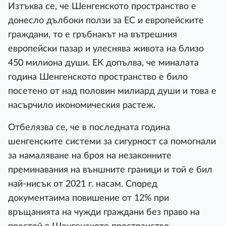
Изтъква се, че Шенгенското пространство е
донесло дълбоки ползи за ЕС и европейските
граждани, то е гръбнакът на вътрешния
европейски пазар и улеснява живота на близо
450 милиона души. ЕК допълва, че миналата
година Шенгенското пространство е било
посетено от над половин милиард души и това е
насърчило икономическия растеж.
Отбелязва се, че в последната година
шенгенските системи за сигурност са помогнали
за намаляване на броя на незаконните
преминавания на външните граници и той е бил
най-нисък от 2021 г. насам. Според
документаима повишение от 12% при
връщанията на чужди граждани без право на