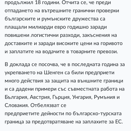
продължил 18 години. Отчита се, че преди
отпадането на вътрешните гранични проверки
българските и румънските дружества са
плащали милиарди евро годишно заради
повишени логистични разходи, закъснения на
доставките и заради високите цени на горивото
и заплатите на водачите в товарните превози.
В доклада се посочва, че в последната година за
укрепването на Шенген са били предприети
много действия за защита на външните граници
и са дадени примери със съвместната работа на
България, Австрия, Гърция, Унгария, Румъния и
Словакия. Отбелязват се
предприетите дейности по българско-турската
граница за предотвратяване на заплахите за ЕС.