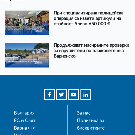
При специализирана полицейска
операция са иззети артикули на
стойност близо 650 000 €
Продължават масираните проверки
за нарушители по плажовете във
Варненско
България
За нас
ЕС и Свят
Политика за
Варна<+>
бисквитките