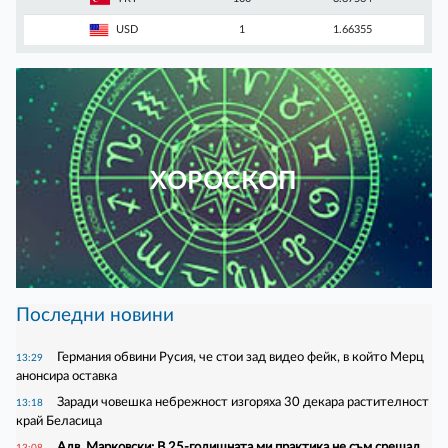
USD
1
1.66355
ХОРОСКОП
Последни новини
Германия обвини Русия, че стои зад видео фейк, в който Мерц
13:29
анонсира оставка
Заради човешка небрежност изгоряха 30 декара растителност
13:18
край Беласица
Адв. Марковски: В 25-годишната ми практика не съм срещал
13:08