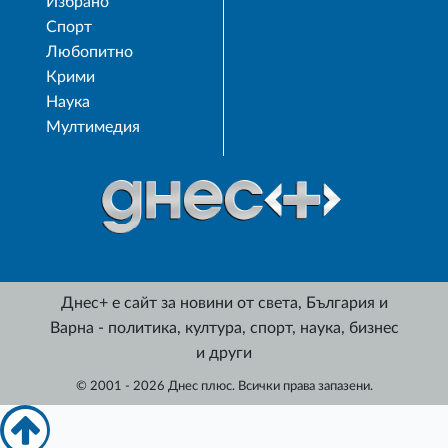
Избрано
Спорт
Любопитно
Крими
Наука
Мултимедия
Днес+ е сайт за новини от света, България и
Варна - политика, култура, спорт, наука, бизнес
и други
© 2001 - 2026 Днес плюс. Всички права запазени.