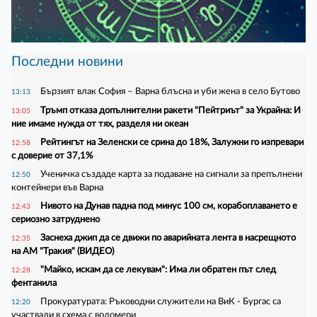
Последни новини
Бързият влак София – Варна блъсна и уби жена в село Бутово
13:13
Тръмп отказа допълнителни ракети "Пейтриът" за Украйна: И
13:05
ние имаме нужда от тях, разделя ни океан
Рейтингът на Зеленски се срина до 18%, Залужни го изпревари
12:58
с доверие от 37,1%
Ученичка създаде карта за подаване на сигнали за препълнени
12:50
контейнери във Варна
Нивото на Дунав падна под минус 100 см, корабоплаването е
12:43
сериозно затруднено
Заснеха джип да се движи по аварийната лента в насрещното
12:35
на АМ "Тракия" (ВИДЕО)
"Майко, искам да се лекувам": Има ли обратен път след
12:28
фентанила
Прокуратурата: Ръководни служители на ВиК - Бургас са
12:20
участвали в схема с водомери