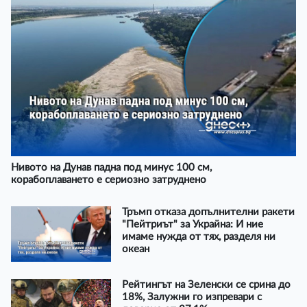
Нивото на Дунав падна под минус 100 см,
корабоплаването е сериозно затруднено
Тръмп отказа допълнителни ракети
"Пейтриът" за Украйна: И ние
имаме нужда от тях, разделя ни
океан
Рейтингът на Зеленски се срина до
18%, Залужни го изпревари с