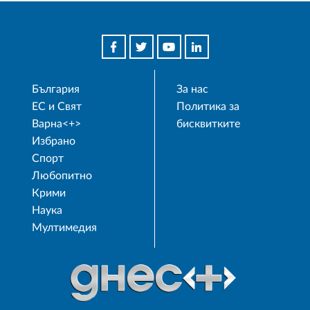
България
За нас
ЕС и Свят
Политика за
Варна<+>
бисквитките
Избрано
Спорт
Любопитно
Крими
Наука
Мултимедия