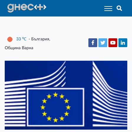
33
℃
- България,
Община Варна