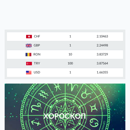
CHF
1
2.10463
GBP
1
2.24498
RON
10
3.83729
TRY
100
3.87564
USD
1
1.66355
ХОРОСКОП