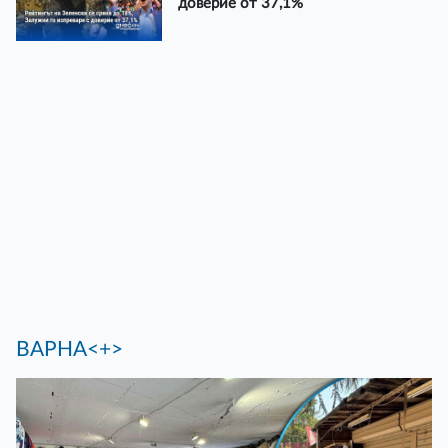
доверие от 37,1%
ВАРНА<+>