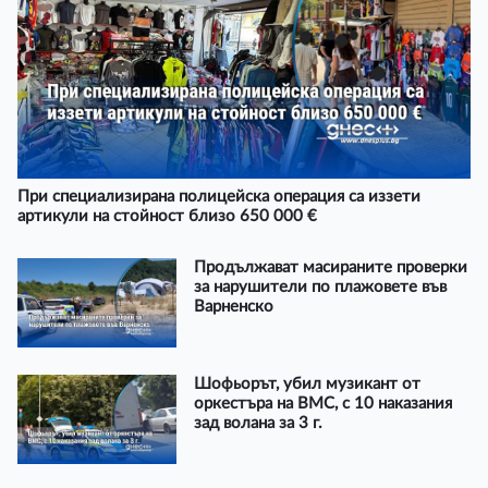
При специализирана полицейска операция са иззети
артикули на стойност близо 650 000 €
Продължават масираните проверки
за нарушители по плажовете във
Варненско
Шофьорът, убил музикант от
оркестъра на ВМС, с 10 наказания
зад волана за 3 г.