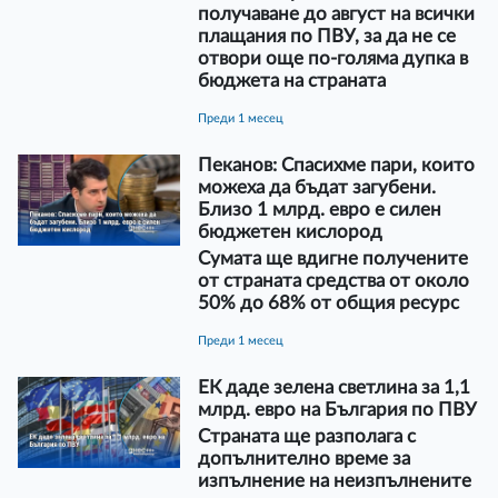
получаване до август на всички
плащания по ПВУ, за да не се
отвори още по-голяма дупка в
бюджета на страната
преди 1 месец
Пеканов: Спасихме пари, които
можеха да бъдат загубени.
Близо 1 млрд. евро е силен
бюджетен кислород
Сумата ще вдигне получените
от страната средства от около
50% до 68% от общия ресурс
преди 1 месец
ЕК даде зелена светлина за 1,1
млрд. евро на България по ПВУ
Страната ще разполага с
допълнително време за
изпълнение на неизпълнените