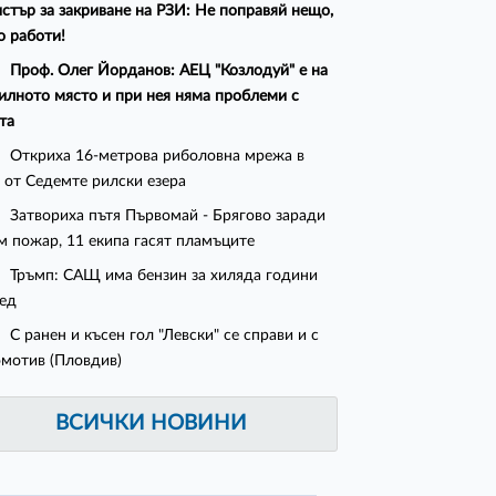
стър за закриване на РЗИ: Не поправяй нещо,
о работи!
Проф. Олег Йорданов: АЕЦ "Козлодуй" е на
илното място и при нея няма проблеми с
та
Откриха 16-метрова риболовна мрежа в
 от Седемте рилски езера
Затвориха пътя Първомай - Брягово заради
м пожар, 11 екипа гасят пламъците
Тръмп: САЩ има бензин за хиляда години
ед
С ранен и късен гол "Левски" се справи и с
мотив (Пловдив)
ВСИЧКИ НОВИНИ