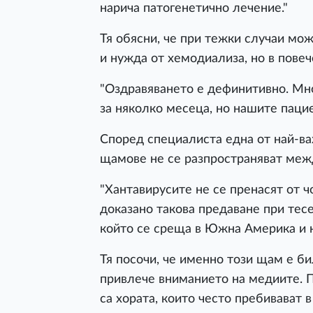
нарича патогенетично лечение."
Тя обясни, че при тежки случаи мо
и нужда от хемодиализа, но в пове
"Оздравяването е дефинитивно. Мно
за няколко месеца, но нашите пацие
Според специалиста една от най-ва
щамове не се разпространяват меж
"Хантавирусите не се пренасят от чо
доказано такова предаване при тес
който се среща в Южна Америка и н
Тя посочи, че именно този щам е би
привлече вниманието на медиите. 
са хората, които често пребивават в