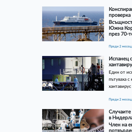
Конспира
проверка 
Всъщност 
Южна Коре
през 70-т
преди 2 месец
Испанец о
хантавир
Един от ис
пътуваха с
хантавирус
преди 2 месец
Случаите 
в Нидерл
Член на е
потвърден