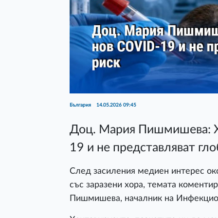
България
14.05.2026 09:45
Доц. Мария Пишмишева: Х
19 и не представляват гл
След засиления медиен интерес око
със заразени хора, темата коментир
Пишмишева, началник на Инфекцио