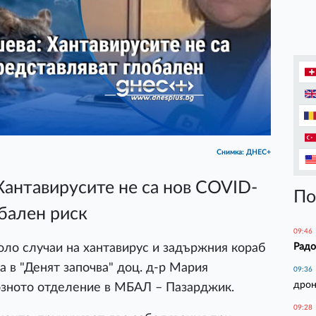
Снимка: ДНЕС+
антавирусите не са нов COVID-
По
обален риск
09:46
Радо
ло случаи на хантавирус и задържния кораб
а в "Денят започва" доц. д-р Мария
09:36
дрон
зното отделение в МБАЛ – Пазарджик.
09:28