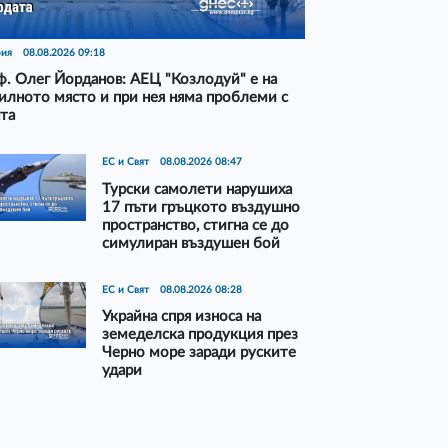
рия
08.08.2026 09:18
. Олег Йорданов: АЕЦ "Козлодуй" е на
илното място и при нея няма проблеми с
та
ЕС и Свят
08.08.2026 08:47
Турски самолети нарушиха
17 пъти гръцкото въздушно
пространство, стигна се до
симулиран въздушен бой
ЕС и Свят
08.08.2026 08:28
Украйна спря износа на
земеделска продукция през
Черно море заради руските
удари