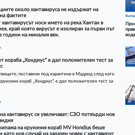
циите около хантавируса не издържат на
на фактите
Бълга
хантавирусът носи името на река Хантан в
Проф
я, край която вирусът е изолиран за първи път
прав
е години на миналия век.
вода
а
т кораба „Хондиус“ е дал положителен тест за
ус
панците, поставени под карантина в Мадрид след като
 круизния кораб „Хондиус“, е дал положителен тест за
а
на хантавирус се увеличават: СЗО потвърди нов
андия
кипажа на круизния кораб MV Hondius беше
 като нов случай на заразен човек с хантавирус