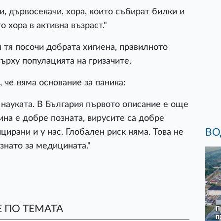
, дървосекачи, хора, които събират билки и
 хора в активна възраст."
 тя посочи добрата хигиена, правилното
ърху популацията на гризачите.
че няма основание за паника:
 науката. В България първото описание е още
ина е добре позната, вирусите са добре
ВО
цирани и у нас. Глобален риск няма. Това не
знато за медицината."
 ПО ТЕМАТА