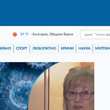
29
℃
- България, Община Варна
БРАНО
СПОРТ
ЛЮБОПИТНО
КРИМИ
НАУКА
МУЛТИ