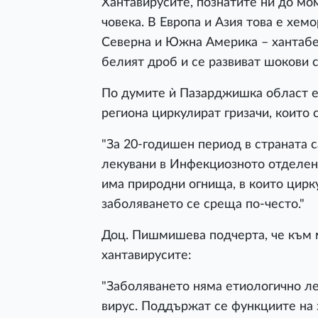
Хантавирусите, познатите ни до мо
човека. В Европа и Азия това е хем
Северна и Южна Америка – хантабе
белият дроб и се развиват шокови с
По думите ѝ Пазарджишка област е 
региона циркулират гризачи, които 
"За 20-годишен период в страната са
лекувани в Инфекциозното отделен
има природни огнища, в които цирк
заболяването се среща по-често."
Доц. Пишмишева подчерта, че към
хантавирусите:
"Заболяването няма етиологично ле
вирус. Поддържат се функциите на з