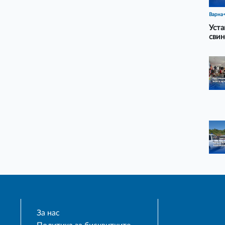
Варна
Уста
свин
За нас