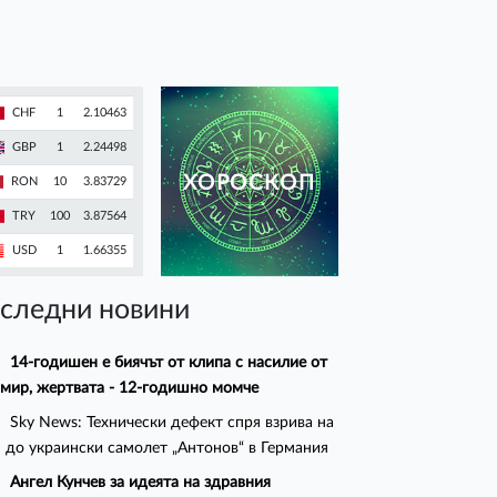
CHF
1
2.10463
GBP
1
2.24498
ХОРОСКОП
RON
10
3.83729
TRY
100
3.87564
USD
1
1.66355
следни новини
14-годишен е биячът от клипа с насилие от
мир, жертвата - 12-годишно момче
Sky News: Технически дефект спря взрива на
 до украински самолет „Антонов“ в Германия
Ангел Кунчев за идеята на здравния