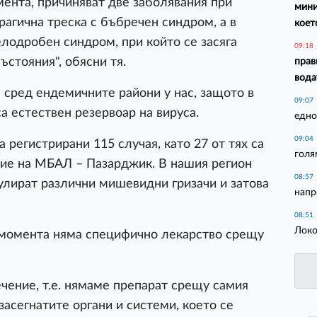
мента, причиняват две заболявания при
мини
орагична треска с бъбречен синдром, а в
коет
лодробен синдром, при който се засяга
09:18
ъстояния", обясни тя.
прав
вода
сред ендемичните райони у нас, защото в
09:07
са естествен резервоар на вируса.
едно
09:04
 регистрирани 115 случая, като 27 от тях са
голя
ие на МБАЛ – Пазарджик. В нашия регион
08:57
улират различни мишевидни гризачи и затова
напр
08:51
Локо
 момента няма специфично лекарство срещу
чение, т.е. нямаме препарат срещу самия
асегнатите органи и системи, което се