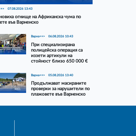
<+>
07.08.2026 13:43
новиха огнище на Африканска чума по
ете във Варненско
Варна<+>
06.08.2026 10:43
При специализирана
полицейска операция са
иззети артикули на
стойност близо 650 000 €
Варна<+>
05.08.2026 13:40
Продължават масираните
проверки за нарушители по
плажовете във Варненско