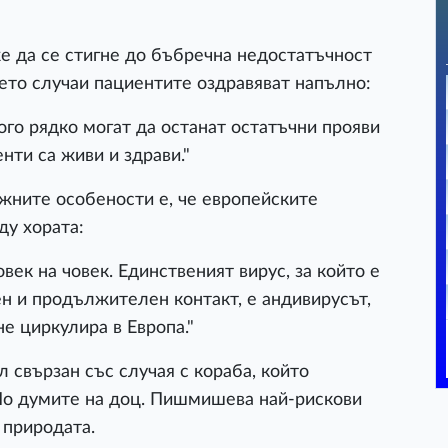
же да се стигне до бъбречна недостатъчност
чето случаи пациентите оздравяват напълно:
го рядко могат да останат остатъчни прояви
нти са живи и здрави."
жните особености е, че европейските
ду хората:
век на човек. Единственият вирус, за който е
ен и продължителен контакт, е андивирусът,
е циркулира в Европа."
л свързан със случая с кораба, който
По думите на доц. Пишмишева най-рискови
 природата.