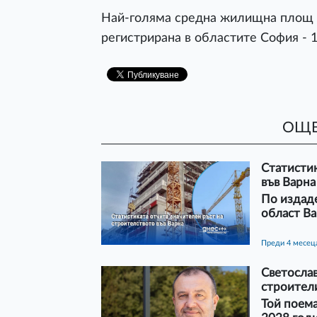
Най-голяма средна жилищна площ 
регистрирана в областите София - 13
ОЩЕ
Статистик
във Варна
По издад
област Ва
преди 4 месец
Светослав
строители
Той поема