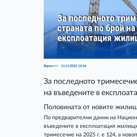
Варна<+>
11.11.2025 13:36
За последното тримесечие
на въведените в експлоа
Половината от новите жилища
По предварителни данни на Национ
въведените в експлоатация жилищн
тримесечие на 2025 г. е 124, а нов