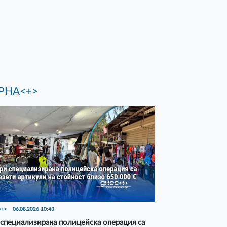
РНА<+>
<+>
06.08.2026 10:43
специализирана полицейска операция са