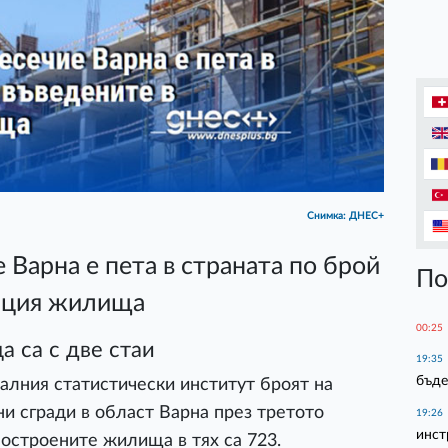
Снимка: ДНЕС+
 Варна е пета в страната по брой
По
тация жилища
00:25
 са с две стаи
19:35
бъде
алния статистически институт броят на
и сгради в област Варна през третото
19:26
инст
опостроените жилища в тях са 723.