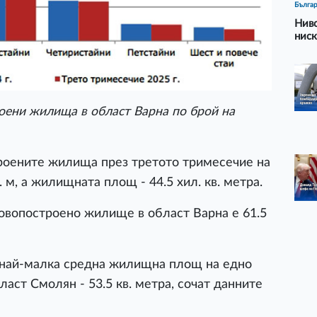
Бълга
Ниво
ниск
оени жилища в област Варна по брой на
роените жилища през третото тримесечие на
в. м, а жилищната площ - 44.5 хил. кв. метра.
вопостроено жилище в област Варна е 61.5
с най-малка средна жилищна площ на едно
аст Смолян - 53.5 кв. метра, сочат данните