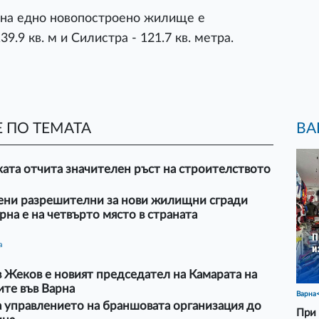
на едно новопостроено жилище е
9.9 кв. м и Силистра - 121.7 кв. метра.
ВА
 ПО ТЕМАТА
ата отчита значителен ръст на строителството
ени разрешителни за нови жилищни сгради
рна е на четвърто място в страната
а
 Жеков е новият председател на Камарата на
те във Варна
Варна
 управлението на браншовата организация до
При 