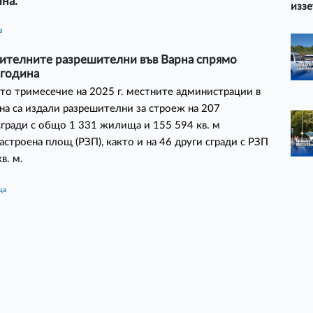
ина.
иззе
а
оителните разрешителни във Варна спрямо
 година
то тримесечие на 2025 г. местните администрации в
на са издали разрешителни за строеж на 207
ради с общо 1 331 жилища и 155 594 кв. м
застроена площ (РЗП), както и на 46 други сгради с РЗП
кв. м.
ца