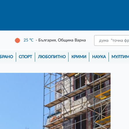
25
℃
- България, Община Варна
БРАНО
СПОРТ
ЛЮБОПИТНО
КРИМИ
НАУКА
МУЛТИ