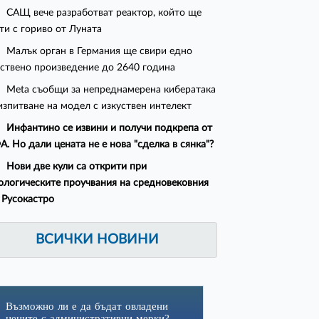
САЩ вече разработват реактор, който ще
ти с гориво от Луната
Малък орган в Германия ще свири едно
ствено произведение до 2640 година
Meta съобщи за непреднамерена кибератака
изпитване на модел с изкуствен интелект
Инфантино се извини и получи подкрепа от
. Но дали цената не е нова "сделка в сянка"?
Нови две кули са открити при
ологическите проучвания на средновековния
 Русокастро
ВСИЧКИ НОВИНИ