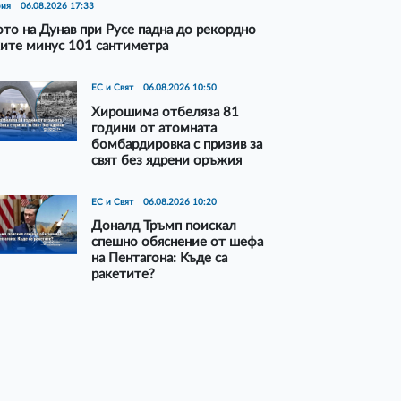
рия
06.08.2026 17:33
то на Дунав при Русе падна до рекордно
ите минус 101 сантиметра
ЕС и Свят
06.08.2026 10:50
Хирошима отбеляза 81
години от атомната
бомбардировка с призив за
свят без ядрени оръжия
ЕС и Свят
06.08.2026 10:20
Доналд Тръмп поискал
спешно обяснение от шефа
на Пентагона: Къде са
ракетите?