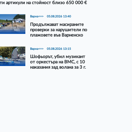
ти артикули на стойност близо 650 000 €
Варна<+>
05.08.2026 13:40
Продължават масираните
проверки за нарушители по
плажовете във Варненско
Варна<+>
05.08.2026 13:15
Шофьорът, убил музикант
от оркестъра на ВМС, с 10
наказания зад волана за 3 г.