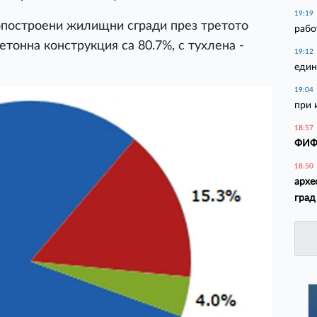
19:19
опостроени жилищни сгради през третото
рабо
етонна конструкция са 80.7%, с тухлена -
19:12
един
19:04
при 
18:57
ФИФА
18:50
архе
град