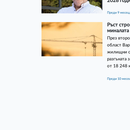
2028 год
преди 9 месец
Ръст стр
миналата
През второ
област Вар
жилищни сг
разгъната 
от 18 248 
преди 10 месе