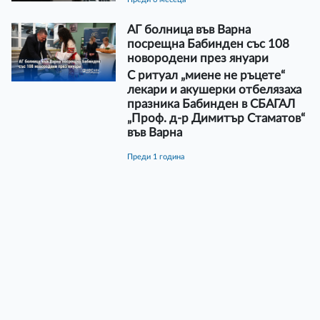
АГ болница във Варна
посрещна Бабинден със 108
новородени през януари
С ритуал „миене не ръцете“
лекари и акушерки отбелязаха
празника Бабинден в СБАГАЛ
„Проф. д-р Димитър Стаматов“
във Варна
преди 1 година