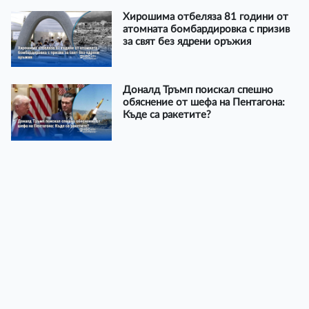
Хирошима отбеляза 81 години от
атомната бомбардировка с призив
за свят без ядрени оръжия
Доналд Тръмп поискал спешно
обяснение от шефа на Пентагона:
Къде са ракетите?