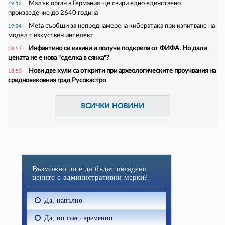
Малък орган в Германия ще свири едно единствено
19:12
произведение до 2640 година
Meta съобщи за непреднамерена кибератака при изпитване на
19:04
модел с изкуствен интелект
Инфантино се извини и получи подкрепа от ФИФА. Но дали
18:57
цената не е нова "сделка в сянка"?
Нови две кули са открити при археологическите проучвания на
18:50
средновековния град Русокастро
ВСИЧКИ НОВИНИ