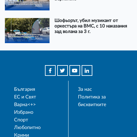
Шофьорът, убил музикант от
оркестъра на ВМС, с 10 наказания
зад волана за 3 г.
България
За нас
ЕС и Свят
Политика за
Варна<+>
бисквитките
Избрано
Спорт
Любопитно
Крими