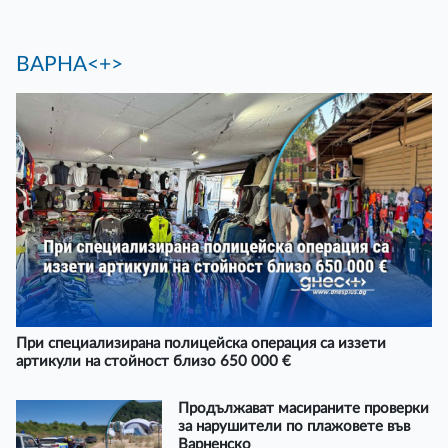
ВАРНА<+>
При специализирана полицейска операция са иззети
артикули на стойност близо 650 000 €
Продължават масираните проверки
за нарушители по плажовете във
Варненско