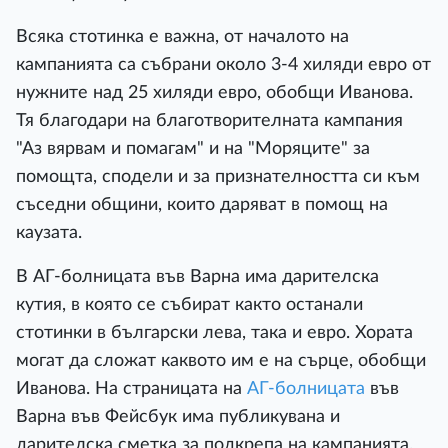
Всяка стотинка е важна, от началото на
кампанията са събрани около 3-4 хиляди евро от
нужните над 25 хиляди евро, обобщи Иванова.
Тя благодари на благотворителната кампания
"Аз вярвам и помагам" и на "Моряците" за
помощта, сподели и за признателността си към
съседни общини, които даряват в помощ на
каузата.
В АГ-болницата във Варна има дарителска
кутия, в която се събират както останали
стотинки в български лева, така и евро. Хората
могат да сложат каквото им е на сърце, обобщи
Иванова. На страницата на
АГ-болницата
във
Варна във Фейсбук има публикувана и
дарителска сметка за подкрепа на кампанията.