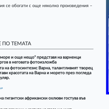
ия се обогати с още няколко произведения –
 ПО ТЕМАТА
 море и още нещо" представя на варненци
ргов в неговата фотоизложба
та на фотосинтезис Варна, талантливият творец
ави красотата на Варна и морето през погледа
куляр.
ици
а гигантски африкански охлюви гостува във