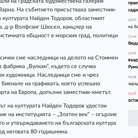
али на Градската художествена галерия
прак
 Варна. На събитието присъстваха заместник-
сади
 културата Найден Тодоров, областният
12:57
а, д-р Волфганг Шюсел, канцлер на
на б
тистичната общност в морския град, политици
12:46
бюдж
12:41
всички сме наследници на делото на Стоимен
възд
 фабрика „Вулкан“, където се случва
Рум
ки художници. Наследници сме и чрез
12:36
биенале на графиката, което успешно
зара
арта на Европа, допълни заместник-кметът.
12:25
оста
ът на културата Найден Тодоров удостои
ие на институцията – „Златен век“ – огърлие
то и утвърждаването на българската култура
од неговата 80-годишнина.