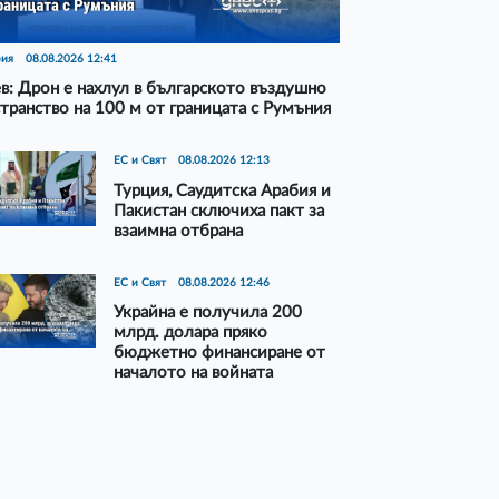
рия
08.08.2026 12:41
в: Дрон е нахлул в българското въздушно
транство на 100 м от границата с Румъния
ЕС и Свят
08.08.2026 12:13
Турция, Саудитска Арабия и
Пакистан сключиха пакт за
взаимна отбрана
ЕС и Свят
08.08.2026 12:46
Украйна е получила 200
млрд. долара пряко
бюджетно финансиране от
началото на войната