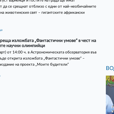
август варненци и гостите на града ще имат
 да се срещнат отблизо с едни от най-необичайните
на животинския свят – гигантските африкански
ца
реща изложбата „Фантастични умове“ в чест на
ите научни олимпийци
арт) от 14:00 ч. в Астрономическата обсерватория във
ъде открита изложбата „Фантастични умове“ –
издание на проекта „Моите будители“
ВО
а