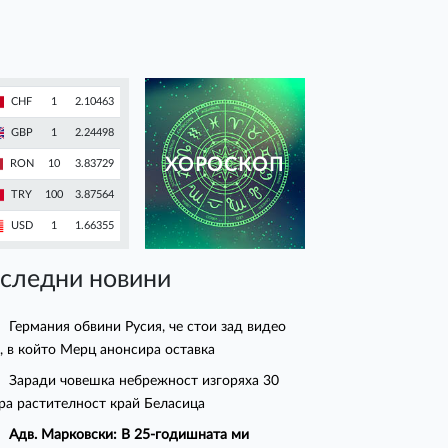
CHF
1
2.10463
GBP
1
2.24498
ХОРОСКОП
RON
10
3.83729
TRY
100
3.87564
USD
1
1.66355
следни новини
Германия обвини Русия, че стои зад видео
, в който Мерц анонсира оставка
Заради човешка небрежност изгоряха 30
ра растителност край Беласица
Адв. Марковски: В 25-годишната ми