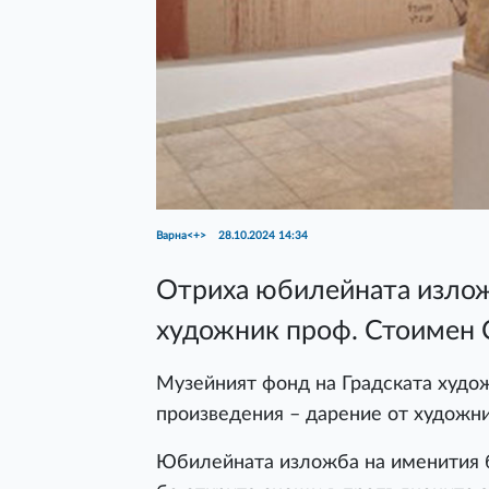
Варна<+>
28.10.2024 14:34
Отриха юбилейната излож
художник проф. Стоимен 
Музейният фонд на Градската худож
произведения – дарение от художн
Юбилейната изложба на именития 