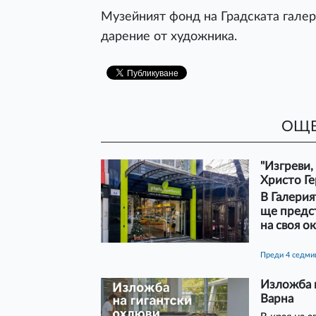
Музейният фонд на Градската галер
дарение от художника.
ОЩЕ
"Изгреви,
Христо Ге
В Галерия
ще предст
на своя о
преди 4 седм
Изложба н
Варна