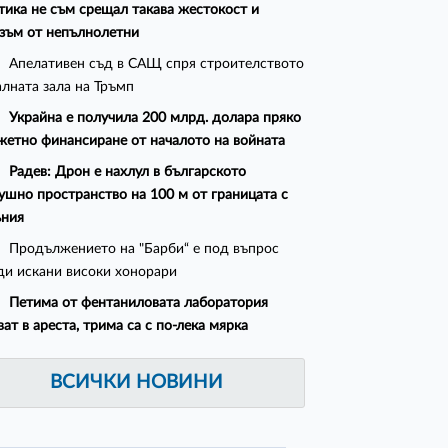
тика не съм срещал такава жестокост и
зъм от непълнолетни
Апелативен съд в САЩ спря строителството
алната зала на Тръмп
Украйна е получила 200 млрд. долара пряко
етно финансиране от началото на войната
Радев: Дрон е нахлул в българското
ушно пространство на 100 м от границата с
ъния
Продължението на "Барби“ е под въпрос
ди искани високи хонорари
Петима от фентаниловата лаборатория
ват в ареста, трима са с по-лека мярка
ВСИЧКИ НОВИНИ