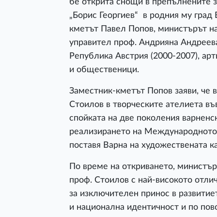
бе открита снощи в препълнените з
„Борис Георгиев“ в родния му град
кметът Павел Попов, министърът на
управител проф. Андрияна Андреев
Република Австрия (2000-2007), ар
и общественици.
Заместник-кметът Попов заяви, че 
Стоилов в творческите ателиета във
спойката на две поколения варненс
реализирането на Международното 
поставя Варна на художествената к
По време на откриването, министър
проф. Стоилов с най-високото отлич
за изключителен принос в развитие
и национална идентичност и по пов