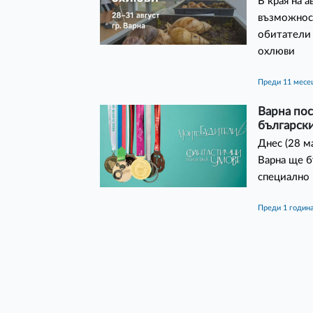
В края на 
възможност
обитатели 
охлюви
преди 11 месе
Варна пос
българск
Днес (28 м
Варна ще б
специално 
преди 1 годин