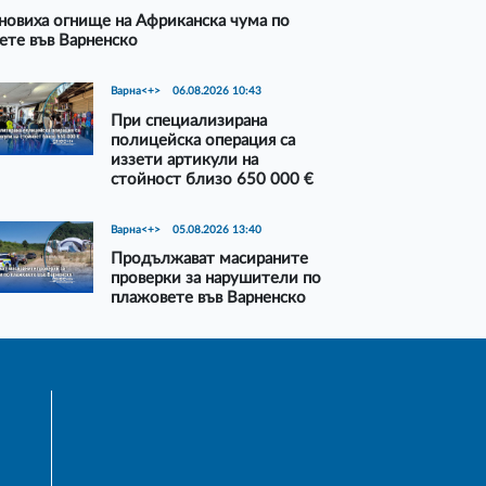
новиха огнище на Африканска чума по
ете във Варненско
Варна<+>
06.08.2026 10:43
При специализирана
полицейска операция са
иззети артикули на
стойност близо 650 000 €
Варна<+>
05.08.2026 13:40
Продължават масираните
проверки за нарушители по
плажовете във Варненско