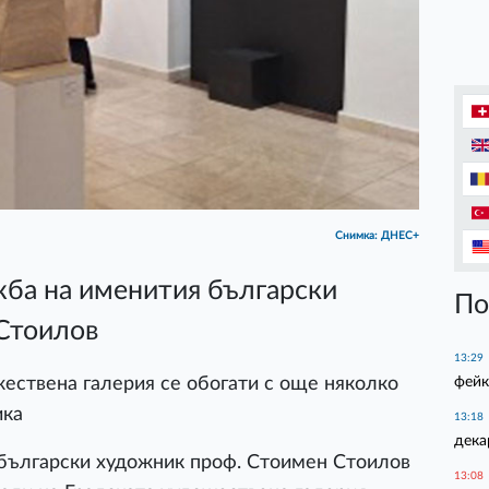
Снимка: ДНЕС+
ба на именития български
По
Стоилов
13:29
фейк
ествена галерия се обогати с още няколко
ика
13:18
дека
български художник проф. Стоимен Стоилов
13:08