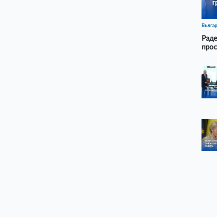
Бълга
Раде
прос