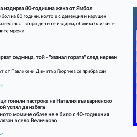
а издирва 80-годишна жена от Ямбол
бол на 80 години, която е с деменция и нарушен
неизвестност втори ден и се издирва, обявиха близките
лните мрежи
ирват седмица, той - "хванал гората" след нервен
т от Павликени Димитър Георгиев се прибра сам
ици
и гонили пастрока на Наталия във варненско
той успял да избяга
ното момиче обаче не е било с 40-годишния
лязан в село Величково
ици