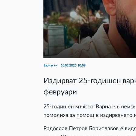
Варна<+>
10.03.2025 10:09
Издирват 25-годишен варн
февруари
25-годишен мъж от Варна е в неизв
помолиха за помощ в издирването м
Радослав Петров Бориславов е видя