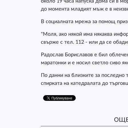
около 19 часа напуска дома си в мо
до момента младият мъж е в неизв
В социалната мрежа за помощ приз
"Моля, ако някой има някаква инфор
свърже с тел. 112 - или да се обади
Радослав Бориславов е бил облечен
маратонки и е носил светло сиво як
По данни на близките за последно 
спирката на катедралата до търговц
ОЩЕ