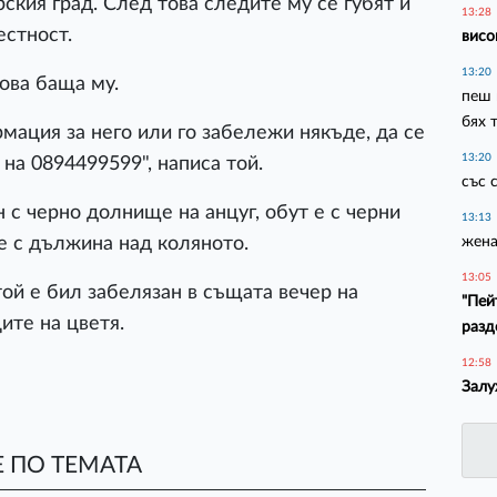
рския град. След това следите му се губят и
13:28
естност.
висо
13:20
ова баща му.
пеш 
бях 
мация за него или го забележи някъде, да се
13:20
 на 0894499599", написа той.
със 
 с черно долнище на анцуг, обут е с черни
13:13
жена
е с дължина над коляното.
13:05
той е бил забелязан в същата вечер на
"Пей
ите на цветя.
разд
12:58
Залу
 ПО ТЕМАТА