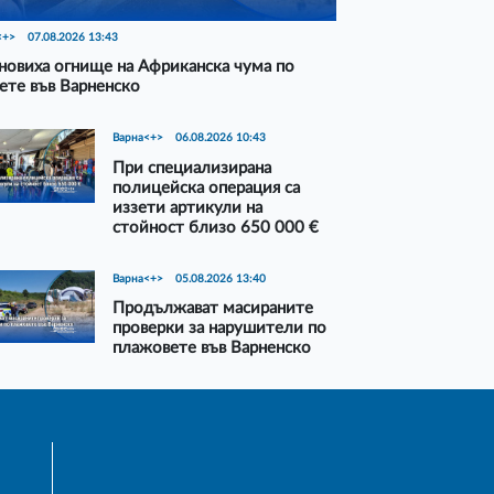
<+>
07.08.2026 13:43
новиха огнище на Африканска чума по
ете във Варненско
Варна<+>
06.08.2026 10:43
При специализирана
полицейска операция са
иззети артикули на
стойност близо 650 000 €
Варна<+>
05.08.2026 13:40
Продължават масираните
проверки за нарушители по
плажовете във Варненско