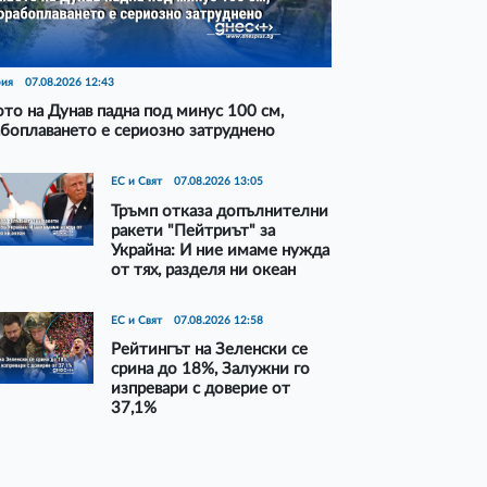
рия
07.08.2026 12:43
то на Дунав падна под минус 100 см,
боплаването е сериозно затруднено
ЕС и Свят
07.08.2026 13:05
Тръмп отказа допълнителни
ракети "Пейтриът" за
Украйна: И ние имаме нужда
от тях, разделя ни океан
ЕС и Свят
07.08.2026 12:58
Рейтингът на Зеленски се
срина до 18%, Залужни го
изпревари с доверие от
37,1%