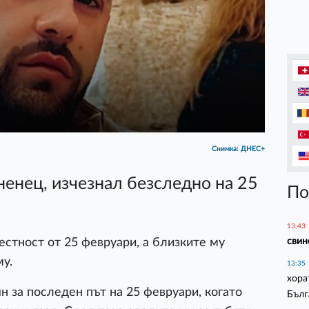
Снимка: ДНЕС+
енец, изчезнал безследно на 25
По
13:43
свин
естност от 25 февруари, а близките му
у.
13:35
хора
н за последен път на 25 февруари, когато
Бълг