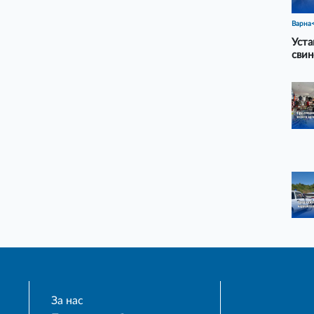
Варна
Уста
свин
За нас