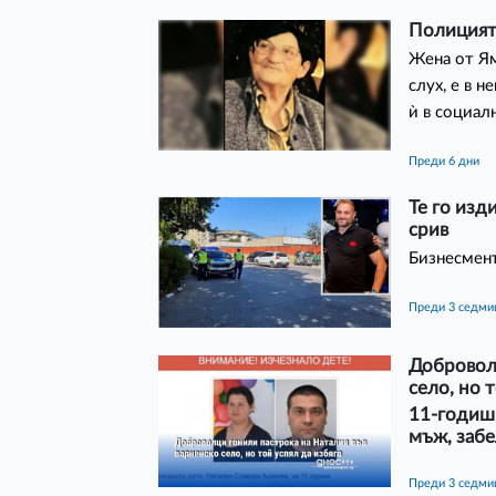
Полицият
Жена от Ям
слух, е в 
ѝ в социа
преди 6 дни
Те го изд
срив
Бизнесменъ
преди 3 седм
Доброволц
село, но 
11-годиш
мъж, забе
преди 3 седм