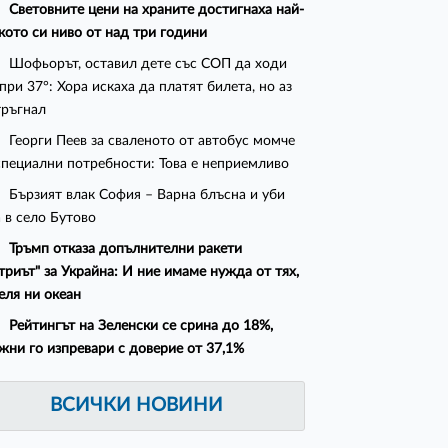
Световните цени на храните достигнаха най-
кото си ниво от над три години
Шофьорът, оставил дете със СОП да ходи
при 37°: Хора искаха да платят билета, но аз
тръгнал
Георги Пеев за сваленото от автобус момче
специални потребности: Това е неприемливо
Бързият влак София – Варна блъсна и уби
 в село Бутово
Тръмп отказа допълнителни ракети
триът" за Украйна: И ние имаме нужда от тях,
еля ни океан
Рейтингът на Зеленски се срина до 18%,
жни го изпревари с доверие от 37,1%
ВСИЧКИ НОВИНИ