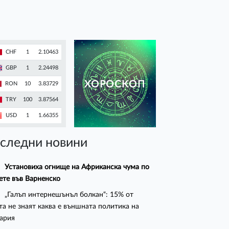
CHF
1
2.10463
GBP
1
2.24498
ХОРОСКОП
RON
10
3.83729
TRY
100
3.87564
USD
1
1.66355
следни новини
Установиха огнище на Африканска чума по
ете във Варненско
„Галъп интернешънъл болкан“: 15% от
та не знаят каква е външната политика на
ария