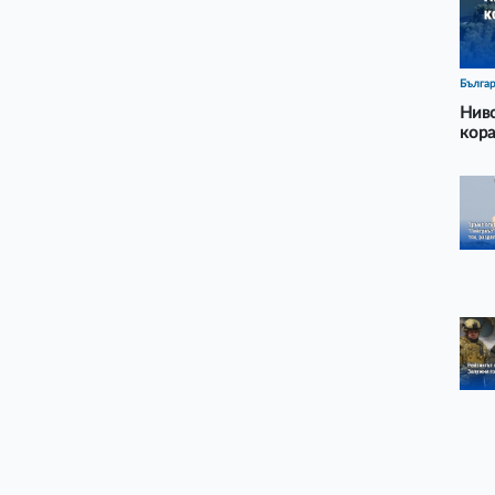
Бълга
Ниво
кора