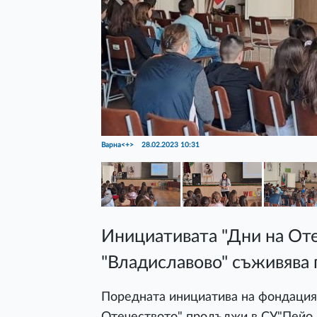
Previous
Варна<+>
28.02.2023 10:31
Инициативата "Дни на Оте
"Владиславово" съживява 
Поредната инициатива на фондация 