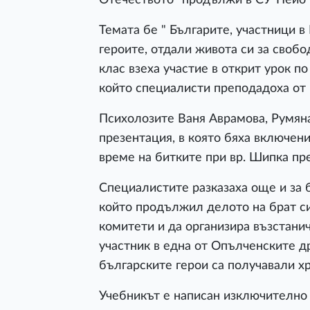
Отечеството" продължи в СУ"Пейо К
Темата бе " Българите, участници в 
героите, отдали живота си за свобо
клас взеха участие в открит урок п
който специалисти преподадоха от
Психолозите Ваня Аврамова, Румян
презентация, в която бяха включени
време на битките при вр. Шипка пре
Специалистите разказаха още и за 
който продължил делото на брат си
комитети и да организира възстанич
участник в една от Опълченските д
българските герои са получавали хр
Учебникът е написан изключително 