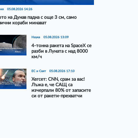
рия
05.08.2026 14:26
то на Дунав падна с още 3 см, само
нични кораби минават
Наука
05.08.2026 13:09
4-тонна ракета на SpaceX се
разби в Луната с над 8000
км/ч
ЕС и Свят
05.08.2026 17:10
Хегсет: CNN, срам за вас!
Лъжа е, че САЩ са
изчерпали 80% от запасите
си от ракети-прехватчи