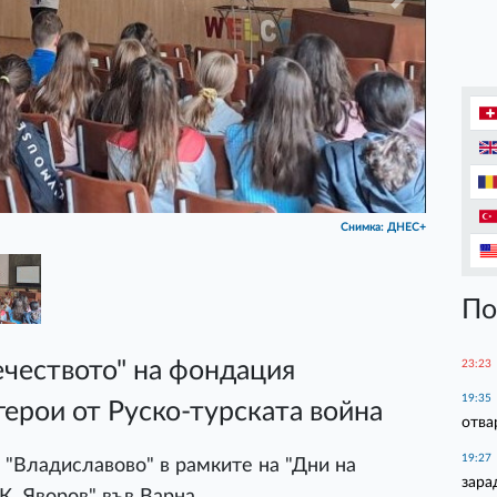
Next
Снимка: ДНЕС+
По
чеството" на фондация
23:23
19:35
герои от Руско-турската война
отва
19:27
"Владиславово" в рамките на "Дни на
зара