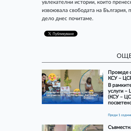
увлекателни истории, които пренесо
извоювала свободата на България, 
дело днес почитаме.
ОЩЕ
Проведе с
КСУ – ЦСР
В рамките
услуги – 
(КСУ – ЦС
посветено
преди 1 седми
Съвместн