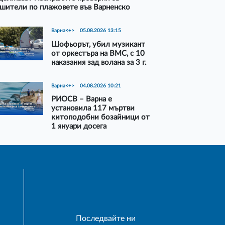
шители по плажовете във Варненско
Варна<+>
05.08.2026 13:15
Шофьорът, убил музикант
от оркестъра на ВМС, с 10
наказания зад волана за 3 г.
Варна<+>
04.08.2026 10:21
РИОСВ – Варна е
установила 117 мъртви
китоподобни бозайници от
1 януари досега
Последвайте ни