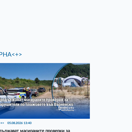
РНА<+>
<+>
05.08.2026 13:40
ължават масираните проверки за