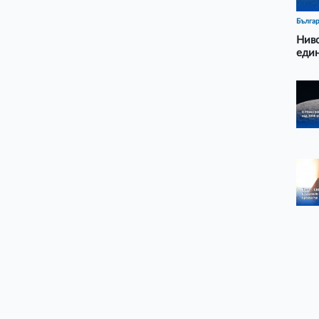
Бълга
Ниво
еди