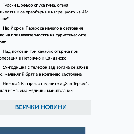
Турски шофьор спука гума, огъна
инелата и се преобърна в насрещното на АМ
ица"
Ню Йорк и Париж са начело в световния
кс на привлекателността на туристическите
ове
Над половин тон канабис откриха при
операция в Петричко и Санданско
19-годишна с телефон зад волана се заби в
о, малкият й брат е в критично състояние
Николай Качаров за турците и „Хан Тервел“:
дал няма, има медийни манипулации
ВСИЧКИ НОВИНИ