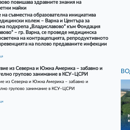
ово повишава здравните знания на
етни майки
 на съвместна образователна инициатива
дицински колеж – Варна и Центъра за
на подкрепа „Владиславово“ към Фондация
вово“ – гр. Варна, се проведе медицинска
осветена на контрацепцията, репродуктивното
превенцията на полово предаваните инфекции
ца
вие из Северна и Южна Америка – забавно и
ВО
телно групово занимание в КСУ–ЦСРИ
е из Северна и Южна Америка – забавно и
елно групово занимание в КСУ–ЦСРИ
ици