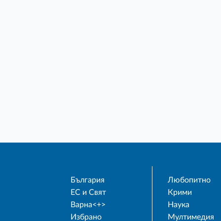
България
Любопитно
ЕС и Свят
Крими
Варна<+>
Наука
Избрано
Мултимедия