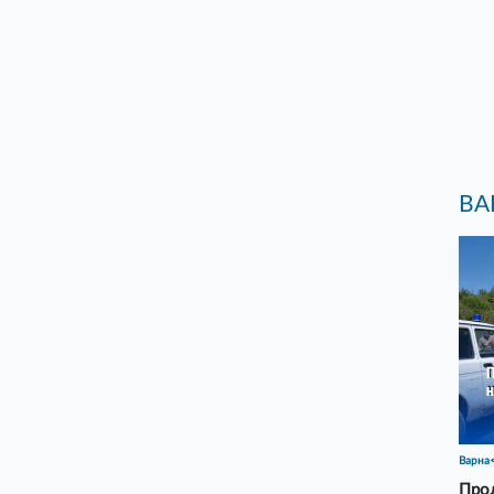
ВА
Варна
Прод