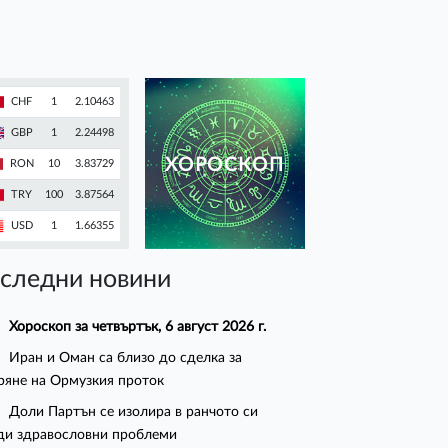
CHF
1
2.10463
GBP
1
2.24498
ХОРОСКОП
RON
10
3.83729
TRY
100
3.87564
USD
1
1.66355
следни новини
Хороскоп за четвъртък, 6 август 2026 г.
Иран и Оман са близо до сделка за
ряне на Ормузкия проток
Доли Партън се изолира в ранчото си
ди здравословни проблеми