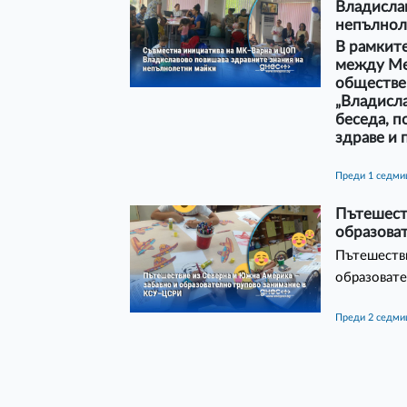
Владислав
непълнол
В рамките
между Ме
обществе
„Владисла
беседа, п
здраве и 
преди 1 седми
Пътешест
образова
Пътешестви
образоват
преди 2 седм