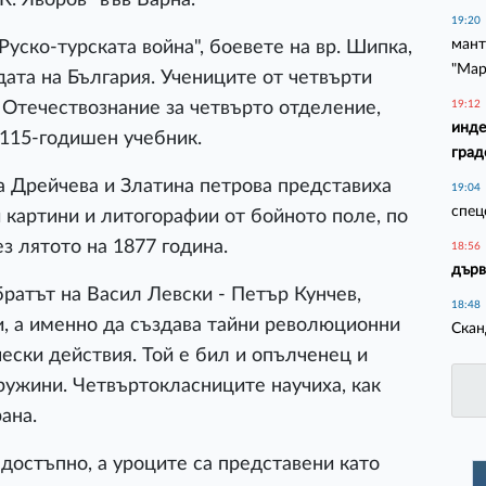
. Яворов" във Варна.
19:20
мант
Руско-турската война", боевете на вр. Шипка,
"Мар
дата на България. Учениците от четвърти
19:12
о Отечествознание за четвърто отделение,
инде
 115-годишен учебник.
град
а Дрейчева и Златина петрова представиха
19:04
спец
 картини и литогорафии от бойното поле, по
з лятото на 1877 година.
18:56
дърв
братът на Васил Левски - Петър Кунчев,
18:48
, а именно да създава тайни революционни
Скан
ески действия. Той е бил и опълченец и
ружини. Четвъртокласниците научиха, как
ана.
достъпно, а уроците са представени като