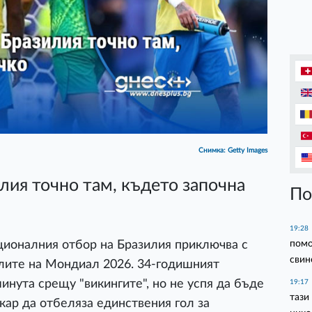
Снимка: Getty Images
ия точно там, където започна
По
19:28
помо
ационалния отбор на Бразилия приключва с
свин
алите на Мондиал 2026. 34-годишният
минута срещу "викингите", но не успя да бъде
19:17
тази
акар да отбеляза единствения гол за