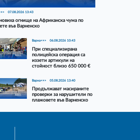
<+>
07.08.2026 13:43
новиха огнище на Африканска чума по
ете във Варненско
Варна<+>
06.08.2026 10:43
При специализирана
полицейска операция са
иззети артикули на
стойност близо 650 000 €
Варна<+>
05.08.2026 13:40
Продължават масираните
проверки за нарушители по
плажовете във Варненско