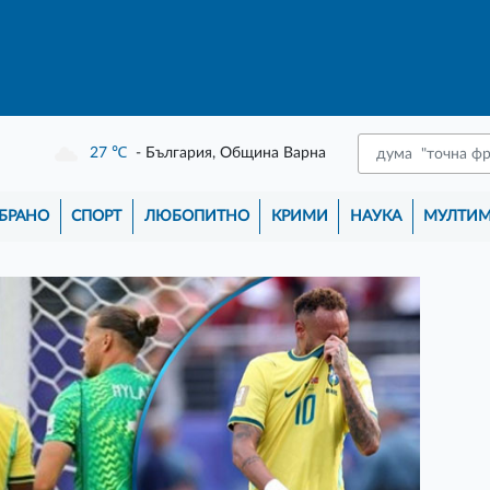
27
℃
- България, Община Варна
БРАНО
СПОРТ
ЛЮБОПИТНО
КРИМИ
НАУКА
МУЛТИ