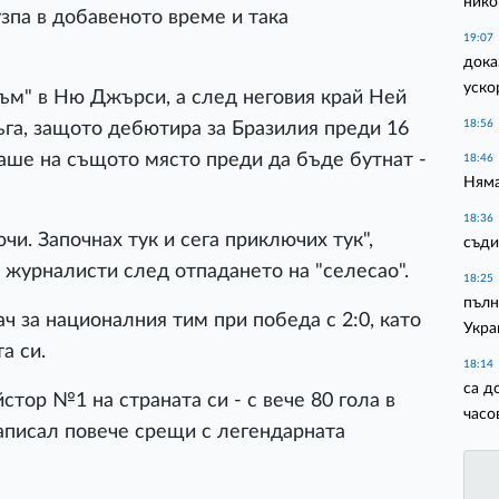
нико
зпа в добавеното време и така
19:07
дока
уско
ъм" в Ню Джърси, а след неговия край Ней
18:56
га, защото дебютира за Бразилия преди 16
раше на същото място преди да бъде бутнат -
18:46
Няма
18:36
чи. Започнах тук и сега приключих тук",
съди
 журналисти след отпадането на "селесао".
18:25
пълн
ач за националния тим при победа с 2:0, като
Укра
а си.
18:14
са д
стор №1 на страната си - с вече 80 гола в
часо
записал повече срещи с легендарната