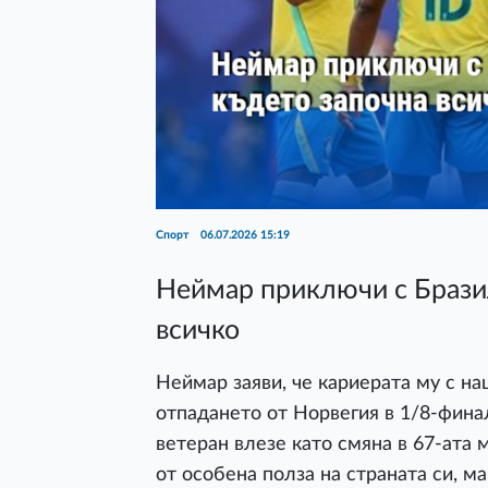
Спорт
06.07.2026 15:19
Неймар приключи с Бразил
всичко
Неймар заяви, че кариерата му с н
отпадането от Норвегия в 1/8-фин
ветеран влезе като смяна в 67-ата 
от особена полза на страната си, м