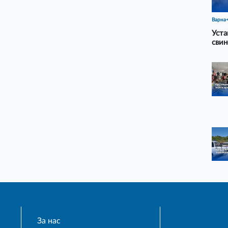
Варна
Уста
свин
За нас