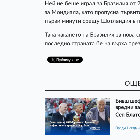
Ней не беше играл за Бразилия от 
за Мондиала, като пропусна първите
първи минути срещу Шотландия в п
Така чакането на Бразилия за нова 
последно страната бе на върха през
ОЩЕ
Бивш шеф
вредни з
Сеп Блате
преди 1 седми