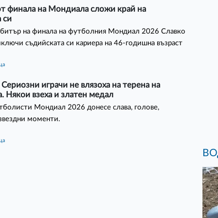
от финала на Мондиала сложи край на
 си
рбитър на финала на футболния Мондиал 2026 Славко
ключи съдийската си кариера на 46-годишна възраст
ца
 Сериозни играчи не влязоха на терена на
 Някои взеха и златен медал
тболисти Мондиал 2026 донесе слава, голове,
звездни моменти.
ца
ВО