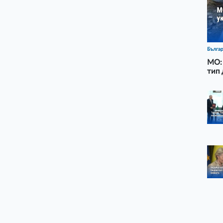
Бълга
МО: 
тип 