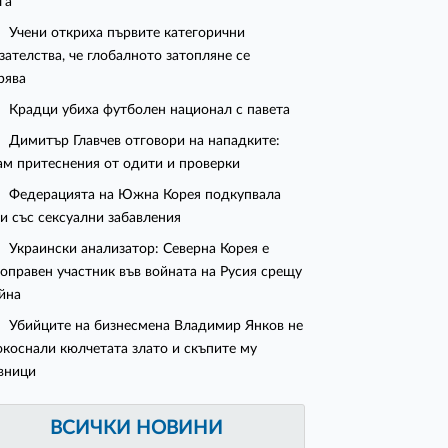
га"
Учени откриха първите категорични
зателства, че глобалното затопляне се
рява
Крадци убиха футболен национал с павета
Димитър Главчев отговори на нападките:
м притеснения от одити и проверки
Федерацията на Южна Корея подкупвала
и със сексуални забавления
Украински анализатор: Северна Корея е
оправен участник във войната на Русия срещу
йна
Убийците на бизнесмена Владимир Янков не
окоснали кюлчетата злато и скъпите му
вници
ВСИЧКИ НОВИНИ