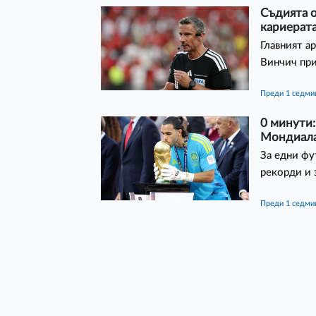
Съдията 
кариерата
Главният а
Винчич при
преди 1 седми
0 минути:
Мондиала.
За едни фу
рекорди и 
преди 1 седми