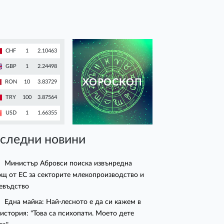
CHF
1
2.10463
GBP
1
2.24498
ХОРОСКОП
RON
10
3.83729
TRY
100
3.87564
USD
1
1.66355
следни новини
Министър Абровси поиска извънредна
щ от ЕС за секторите млекопроизводство и
евъдство
Една майка: Най-лесното е да си кажем в
 история: "Това са психопати. Моето дете