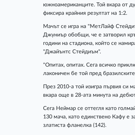
южноамериканците. Той вкара от ду
фиксира крайния резултат на 1:2.
Мачът се игра на "МетЛайф Стейди
Джуниър обобщи, че е затворил кръ
години на стадиона, който се нами
"Джайънтс Стейдиъм".
"Опитах, опитах. Сега всичко приклю
лаконичен бе той пред бразилските
През 2010-а той изигра първия си м
вкара още в 28-ата минута на дебют
Сега Неймар се оттегля като голмай
130 мача, като единствено Кафу е 
златиста фланелка (142).