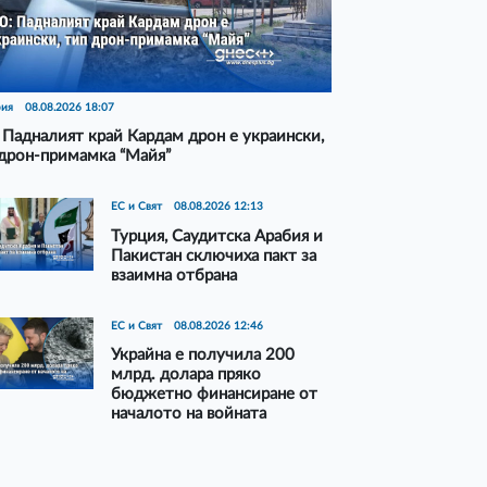
рия
08.08.2026 18:07
Падналият край Кардам дрон е украински,
дрон-примамка “Майя”
ЕС и Свят
08.08.2026 12:13
Турция, Саудитска Арабия и
Пакистан сключиха пакт за
взаимна отбрана
ЕС и Свят
08.08.2026 12:46
Украйна е получила 200
млрд. долара пряко
бюджетно финансиране от
началото на войната