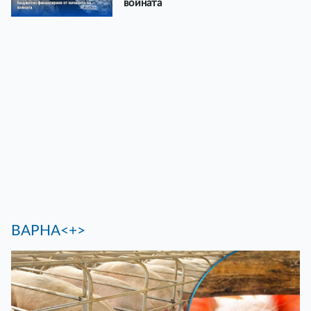
войната
ВАРНА<+>