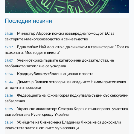
Последни новини
Министър Абровси поиска извънредна помощ от ЕС за
19:28
секторите млекопроизводство и свиневъдство
Една майка: Най-лесното е да си кажем в тази история: "Това са
19:17
психопати. Моето дете никога"
Учени откриха първите категорични доказателства, че
19:07
глобалното затопляне се ускорява
Крадци убиха футболен национал с павета
18:56
Димитър Главчев отговори на нападките: Нямам притеснения
18:46
от одити и проверки
Федерацията на Южна Корея подкупвала съдии със сексуални
18:36
забавления
Украински анализатор: Северна Корея е пълноправен участник
18:25
във войната на Русия срещу Украйна
Убийците на бизнесмена Владимир Янков не са докоснали
18:14
кюлчетата злато и скъпите му часовници