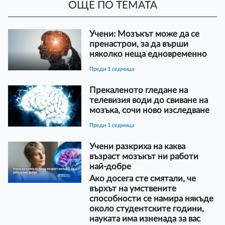
ОЩЕ ПО ТЕМАТА
Учени: Мозъкът може да се
пренастрои, за да върши
няколко неща едновременно
преди 1 седмица
Прекаленото гледане на
телевизия води до свиване на
мозъка, сочи ново изследване
преди 1 седмица
Учени разкриха на каква
възраст мозъкът ни работи
най-добре
Ако досега сте смятали, че
върхът на умствените
способности се намира някъде
около студентските години,
науката има изненада за вас