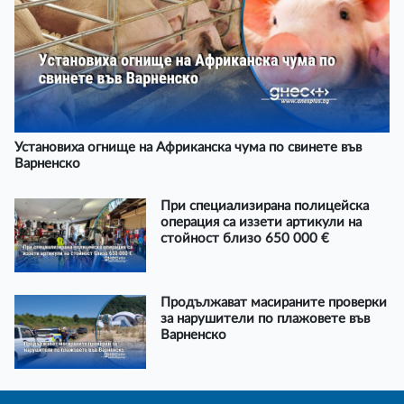
Установиха огнище на Африканска чума по свинете във
Варненско
При специализирана полицейска
операция са иззети артикули на
стойност близо 650 000 €
Продължават масираните проверки
за нарушители по плажовете във
Варненско