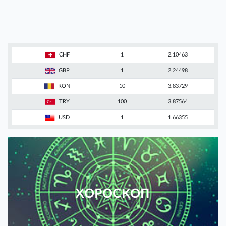
CHF
1
2.10463
GBP
1
2.24498
RON
10
3.83729
TRY
100
3.87564
USD
1
1.66355
ХОРОСКОП