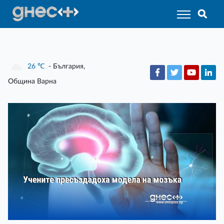
26
℃
- България,
Община Варна