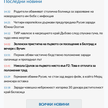
Последни новини
Родители обвиняват столична болница за заразяване на
14:32
новороденото им бебе с инфекция
Четири европейски държави предупредиха Русия заради
14:21
Южна Осетия
ТИР навлезе в насрещното край Дъбово след спукана гума, по
14:12
чудо няма жертви
Зеленски пристигна на първото си посещение в Белград и
14:02
вечеря с Вучич
Перник обяви частично бедствено положение заради
13:51
свлачище и пропаднал път
Никола Цолов за първото място във F2: Това е отплата за
13:41
положения труд
Германия обвини Русия, че стои зад видео фейк, в който Мерц
13:29
анонсира оставка
Заради човешка небрежност изгоряха 30 декара растителност
13:18
край Беласица
ВСИЧКИ НОВИНИ