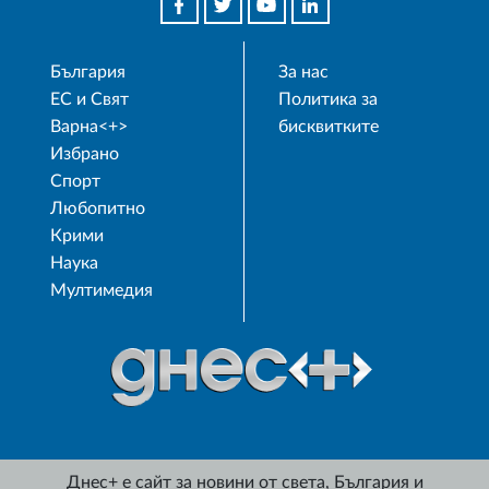
България
За нас
ЕС и Свят
Политика за
Варна<+>
бисквитките
Избрано
Спорт
Любопитно
Крими
Наука
Мултимедия
Днес+ е сайт за новини от света, България и