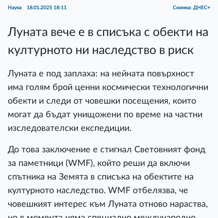
Наука
18.01.2025 18:11
Снимка: ДНЕС+
Луната вече е в списъка с обекти на
културното ни наследство в риск
Луната е под заплаха: на нейната повърхност
има голям брой ценни космически технологични
обекти и следи от човешки посещения, които
могат да бъдат унищожени по време на частни
изследователски експедиции.
До това заключение е стигнал Световният фонд
за паметници (WMF), който реши да включи
спътника на Земята в списъка на обектите на
културното наследство. WMF отбелязва, че
човешкият интерес към Луната отново нараства,
но в момента няма специално международно