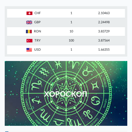
CHF
1
2.10463
GBP
1
2.24498
RON
10
3.83729
TRY
100
3.87564
USD
1
1.66355
ХОРОСКОП