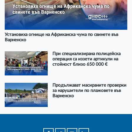
Установиха огнище на Африканска чума по свинете във
Варненско
При специализирана полицейска
операция са иззети артикули на
стойност близо 650 000 €
Продължават масираните проверки
за нарушители по плажовете във
Варненско