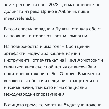
земетресенията през 2023 г., и манастирите по
долината на река Дрино в Албания, пише
megavselena.bg.
В този списък попадна и Луната, станала обект
на повишен интерес от частни компании.
На повърхността ѝ има голям брой ценни
артефакти: модули за кацане, научни
инструменти, отпечатъкът на Нийл Армстронг и
силициев диск със съобщения от височайши
политици, оставени от Бъз Олдрин. В момента
всички тези обекти и вещи не са защитени по
никакъв начин, тъй като няма специални
международни споразумения.
В същото време те могат да бъдат унищожени