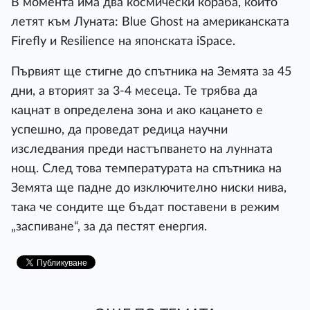
В момента има два космически кораба, които
летят към Луната: Blue Ghost на американската
Firefly и Resilience на японската iSpace.
Първият ще стигне до спътника на Земята за 45
дни, а вторият за 3-4 месеца. Те трябва да
кацнат в определена зона и ако кацането е
успешно, да проведат редица научни
изследвания преди настъпването на лунната
нощ. След това температурата на спътника на
Земята ще падне до изключително ниски нива,
така че сондите ще бъдат поставени в режим
„заспиване“, за да пестят енергия.