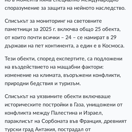
споразумение за защита на нейното наследство.
Списъкът за мониторинг на световните
паметници за 2025 г. включва общо 25 обекта,
от които почти всички – 24 – се намират в 29
държави на пет континента, а един е в Космоса.
Тези обекти, според експертите, са подложени
на въздействието на мащабни фактори:
изменение на климата, въоръжени конфликти,
природни бедствия и туризъм.
Списъкът на уязвимите обекти включваше
историческите постройки в Газа, унищожени от
конфликта между Палестина и Израел,
параклисът на Сорбоната във Франция, древният
турски град Антакия, пострадал от