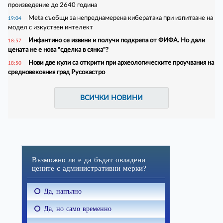
произведение до 2640 година
Meta съобщи за непреднамерена кибератака при изпитване на
19:04
модел с изкуствен интелект
Инфантино се извини и получи подкрепа от ФИФА. Но дали
18:57
цената не е нова "сделка в сянка"?
Нови две кули са открити при археологическите проучвания на
18:50
средновековния град Русокастро
ВСИЧКИ НОВИНИ