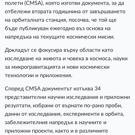
полети (CMSA), която изготви документа, за да
отбележи втората годишнина от завършването
на орбиталната станция, посочва, че той ще
бъде публикуван ежегодно въз основа на
напредъка на текущите космически мисии.
Докладът се фокусира върху области като
изследване на живота и човека в космоса, науки
за микрогравитацията и нови космически
технологии и приложения.
Според CMSA документът изтъква 34
представителни научни изследвания и приложни
резултати, избрани от върнати по-рано проби,
данни от изследвания, експерименти в орбита,
забележителния напредък в научните и
приложни проекти, както и в различните