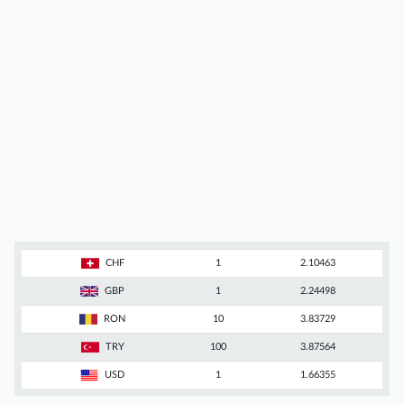
CHF
1
2.10463
GBP
1
2.24498
RON
10
3.83729
TRY
100
3.87564
USD
1
1.66355