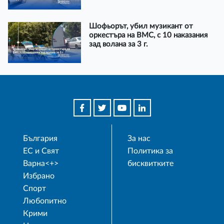
Шофьорът, убил музикант от
оркестъра на ВМС, с 10 наказания
зад волана за 3 г.
България
За нас
ЕС и Свят
Политика за
Варна<+>
бисквитките
Избрано
Спорт
Любопитно
Крими