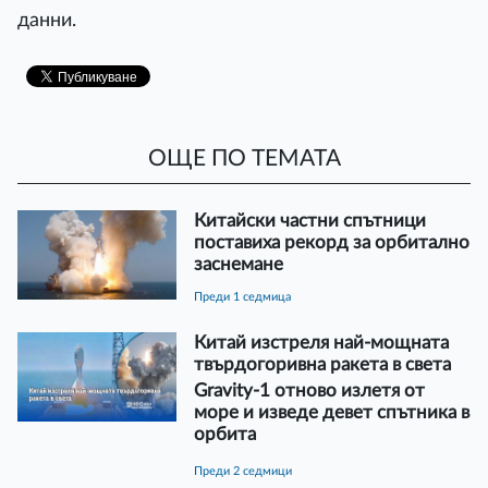
данни.
ОЩЕ ПО ТЕМАТА
Китайски частни спътници
поставиха рекорд за орбитално
заснемане
преди 1 седмица
Китай изстреля най-мощната
твърдогоривна ракета в света
Gravity-1 отново излетя от
море и изведе девет спътника в
орбита
преди 2 седмици