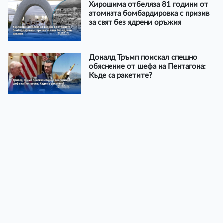
Хирошима отбеляза 81 години от
атомната бомбардировка с призив
за свят без ядрени оръжия
Доналд Тръмп поискал спешно
обяснение от шефа на Пентагона:
Къде са ракетите?