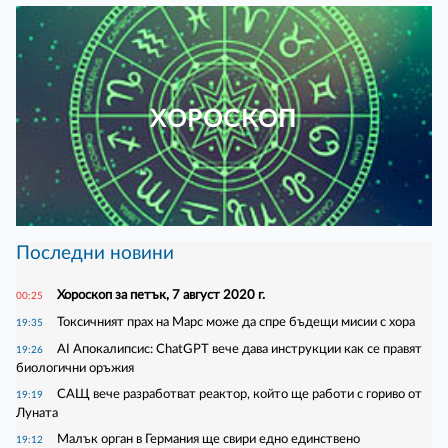
ХОРОСКОП
Последни новини
Хороскоп за петък, 7 август 2020 г.
00:25
Токсичният прах на Марс може да спре бъдещи мисии с хора
19:35
AI Апокалипсис: ChatGPT вече дава инструкции как се правят
19:26
биологични оръжия
САЩ вече разработват реактор, който ще работи с гориво от
19:19
Луната
Малък орган в Германия ще свири едно единствено
19:12