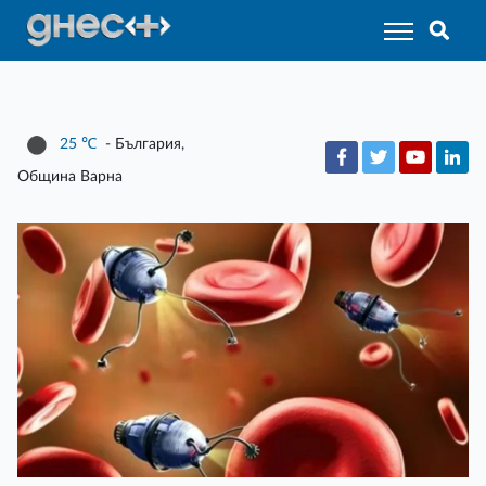
25
℃
- България,
Община Варна