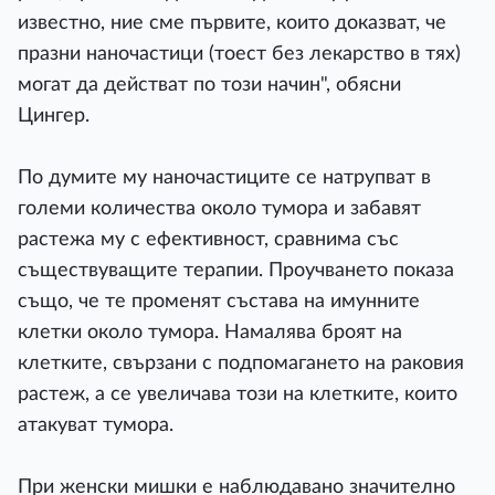
известно, ние сме първите, които доказват, че
празни наночастици (тоест без лекарство в тях)
могат да действат по този начин", обясни
Цингер.
По думите му наночастиците се натрупват в
големи количества около тумора и забавят
растежа му с ефективност, сравнима със
съществуващите терапии. Проучването показа
също, че те променят състава на имунните
клетки около тумора. Намалява броят на
клетките, свързани с подпомагането на раковия
растеж, а се увеличава този на клетките, които
атакуват тумора.
При женски мишки е наблюдавано значително