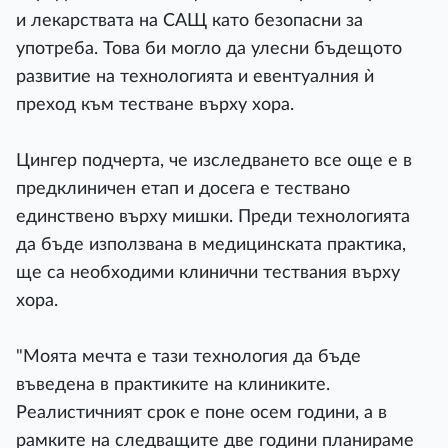
и лекарствата на САЩ като безопасни за
употреба. Това би могло да улесни бъдещото
развитие на технологията и евентуалния ѝ
преход към тестване върху хора.
Цингер подчерта, че изследването все още е в
предклиничен етап и досега е тествано
единствено върху мишки. Преди технологията
да бъде използвана в медицинската практика,
ще са необходими клинични тествания върху
хора.
"Моята мечта е тази технология да бъде
въведена в практиките на клиниките.
Реалистичният срок е поне осем години, а в
рамките на следващите две години планираме