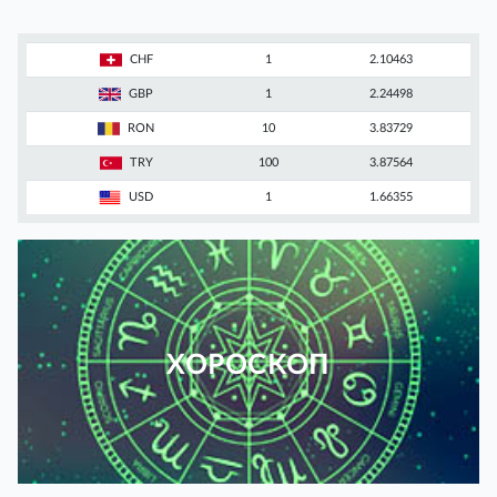
CHF
1
2.10463
GBP
1
2.24498
RON
10
3.83729
TRY
100
3.87564
USD
1
1.66355
ХОРОСКОП