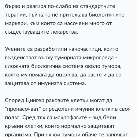
бързо и реагира по-слабо на стандартните
терапии, тъй като не притежава биологичните
маркери, към които са насочени много от
съществуващите лекарства.
Учените са разработили наночастици, които
въздействат върху туморната микросреда -
сложната биологична система около тумора,
която му помага да оцелява, да расте и да се
защитава от имунната система.
Според Цингер раковите клетки могат да
"пренасочват" определени имунни клетки в своя
полза. Сред тях са макрофагите - вид бели
кръвни клетки, които нормално защитават
организма. При някои тумори обаче те започват