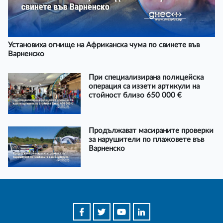
Установиха огнище на Африканска чума по свинете във
Варненско
При специализирана полицейска
операция са иззети артикули на
стойност близо 650 000 €
Продължават масираните проверки
за нарушители по плажовете във
Варненско