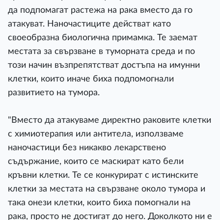
да подпомагат растежа на рака вместо да го
атакуват. Наночастиците действат като
своеобразна биологична примамка. Те заемат
местата за свързване в туморната среда и по
този начин възпрепятстват достъпа на имунни
клетки, които иначе биха подпомогнали
развитието на тумора.
"Вместо да атакуваме директно раковите клетки
с химиотерапия или антитела, използваме
наночастици без никакво лекарствено
съдържание, които се маскират като бели
кръвни клетки. Те се конкурират с истинските
клетки за местата на свързване около тумора и
така онези клетки, които биха помогнали на
рака, просто не достигат до него. Доколкото ни е