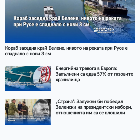
Кораб заседна край Белене, нивото на реката при Русе е
спаднало с нови 3 см
Енергийна тревога в Европа:
Запълнени са едва 57% от газовите
хранилища
„Страна“: Залужни би победил
Зеленски на президентски избори,
отношенията им са се влошили