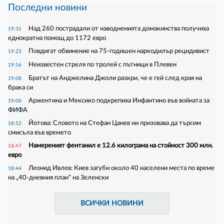
Последни новини
Над 260 пострадали от наводненията домакинства получиха
19:31
еднократна помощ до 1172 евро
Повдигат обвинение на 75-годишен наркодилър рецидивист
19:23
Неизвестен стреля по тролей с пътници в Плевен
19:16
Братът на Анджелина Джоли разкри, че е гей след края на
19:08
брака си
Аржентина и Мексико подкрепиха Инфантино във войната за
19:00
ФИФА
Йотова: Словото на Стефан Цанев ни призовава да търсим
18:52
смисъла във времето
Намереният фентанил е 12.6 килограма на стойност 300 млн.
18:47
евро
Леонид Ивлев: Киев загуби около 40 населени места по време
18:44
на „40-дневния план“ на Зеленски
ВСИЧКИ НОВИНИ