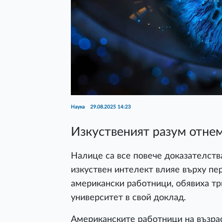
Наука
29.08.2025 14:23
Изкуственият разум отнем
Налице са все повече доказателств
изкуствен интелект влияе върху пе
американски работници, обявиха т
университет в свой доклад.
Американските работници на възрас