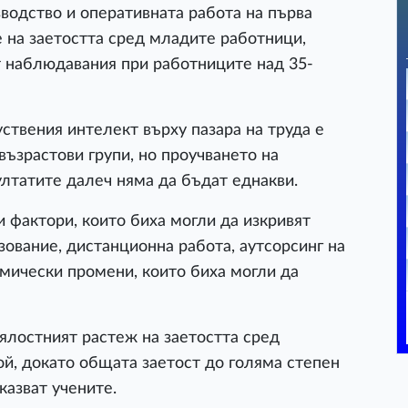
водство и оперативната работа на първа
 на заетостта сред младите работници,
т наблюдавания при работниците над 35-
ствения интелект върху пазара на труда е
възрастови групи, но проучването на
ултатите далеч няма да бъдат еднакви.
 фактори, които биха могли да изкривят
зование, дистанционна работа, аутсорсинг на
мически промени, които биха могли да
ялостният растеж на заетостта сред
й, докато общата заетост до голяма степен
казват учените.