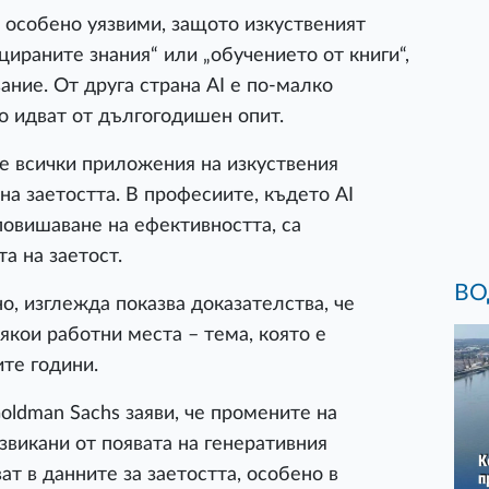
а особено уязвими, защото изкуственият
ираните знания“ или „обучението от книги“,
ние. От друга страна AI е по-малко
о идват от дългогодишен опит.
е всички приложения на изкуствения
на заетостта. В професиите, където AI
повишаване на ефективността, са
а на заетост.
ВО
о, изглежда показва доказателства, че
якои работни места – тема, която е
те години.
oldman Sachs заяви, че промените на
звикани от появата на генеративния
ат в данните за заетостта, особено в