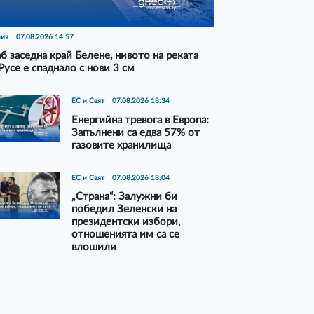
рия
07.08.2026 14:57
б заседна край Белене, нивото на реката
Русе е спаднало с нови 3 см
ЕС и Свят
07.08.2026 18:34
Енергийна тревога в Европа:
Запълнени са едва 57% от
газовите хранилища
ЕС и Свят
07.08.2026 18:04
„Страна“: Залужни би
победил Зеленски на
президентски избори,
отношенията им са се
влошили