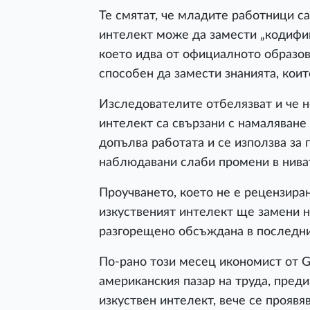
Те смятат, че младите работници с
интелект може да замести „кодифиц
което идва от официалното образова
способен да замести знанията, коит
Изследователите отбелязват и че н
интелект са свързани с намаляване 
допълва работата и се използва за 
наблюдавани слаби промени в ниват
Проучването, което не е рецензиран
изкуственият интелект ще замени н
разгорещено обсъждана в последни
По-рано този месец икономист от G
американския пазар на труда, преди
изкуствен интелект, вече се проявяв