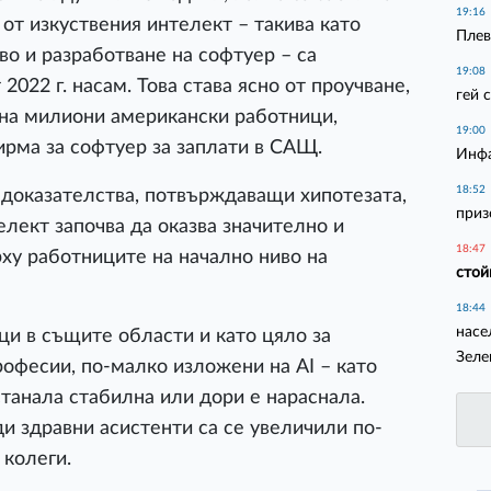
19:16
от изкуствения интелект – такива като
Плев
во и разработване на софтуер – са
19:08
2022 г. насам. Това става ясно от проучване,
гей 
 на милиони американски работници,
19:00
ирма за софтуер за заплати в САЩ.
Инфа
18:52
 доказателства, потвърждаващи хипотезата,
приз
елект започва да оказва значително и
18:47
ху работниците на начално ниво на
стой
18:44
насе
ци в същите области и като цяло за
Зеле
рофесии, по-малко изложени на AI – като
танала стабилна или дори е нараснала.
и здравни асистенти са се увеличили по-
 колеги.