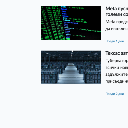
Meta пусн
големи с
Meta предс
да изпълня
преди 1 ден
Тексас за
Губернатор
всички нов
задължител
присъединя
преди 2 дни