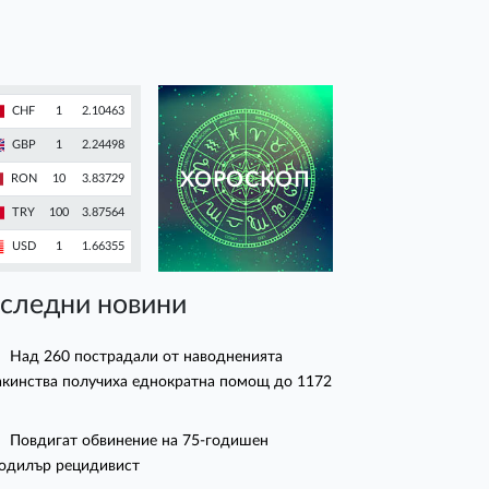
CHF
1
2.10463
GBP
1
2.24498
ХОРОСКОП
RON
10
3.83729
TRY
100
3.87564
USD
1
1.66355
следни новини
Над 260 пострадали от наводненията
кинства получиха еднократна помощ до 1172
Повдигат обвинение на 75-годишен
одилър рецидивист