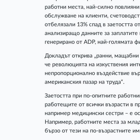
работни места, най-силно повлияни 
обслужване на клиенти, счетоводст
отбелязали 13% спад в заетостта от 
анализиращо данните за заплатите
генерирано от ADP, най-голямата ф
Докладът открива „ранни, мащабни
че революцията на изкуствения инт
непропорционално въздействие вър
американския пазар на труда“.
Заетостта при по-опитните работни
работещите от всички възрасти в п
например медицински сестри – е ос
Например, работните места за млад
бързо от тези на по-възрастните им