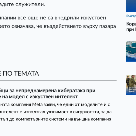
ладите служители.
Бълга
мпании все още не са внедрили изкуствен
Кора
ето означава, че въздействието върху пазара
при 
 ПО ТЕМАТА
бщи за непреднамерена кибератака при
 на модел с изкуствен интелект
ната компания Meta заяви, че един от моделите ѝ с
интелект е използвал уязвимост в сигурността, за да
стъп до компютърните системи на външна компания