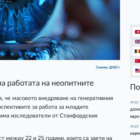
Снимка: ДНЕС+
а работата на неопитните
По
а, че масовото внедряване на генеративния
19:31
рспективите за работа за младите
дома
рима изследователи от Станфордския
евро
19:23
нарк
т между 22 и 25 години, които са заети на