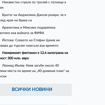
Неизвестен стреля по тролей с пътници в
ен
Братът на Анджелина Джоли разкри, че е
след края на брака си
Аржентина и Мексико подкрепиха
нтино във войната за ФИФА
Йотова: Словото на Стефан Цанев ни
овава да търсим смисъла във времето
Намереният фентанил е 12.6 килограма на
ност 300 млн. евро
Леонид Ивлев: Киев загуби около 40
лени места по време на „40-дневния план“ на
нски
ВСИЧКИ НОВИНИ