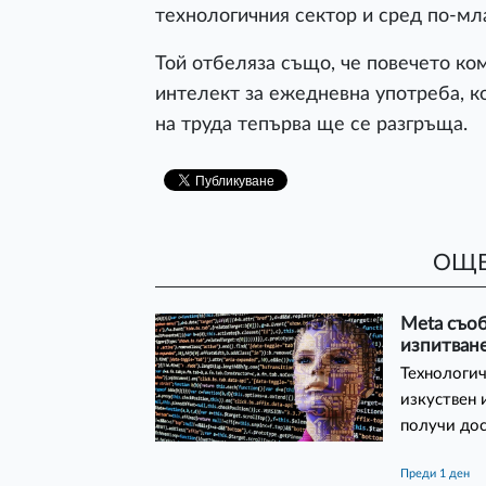
технологичния сектор и сред по-м
Той отбеляза също, че повечето ко
интелект за ежедневна употреба, ко
на труда тепърва ще се разгръща.
ОЩЕ
Meta съо
изпитване
Технологич
изкуствен 
получи до
преди 1 ден