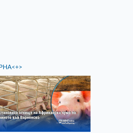
РНА<+>