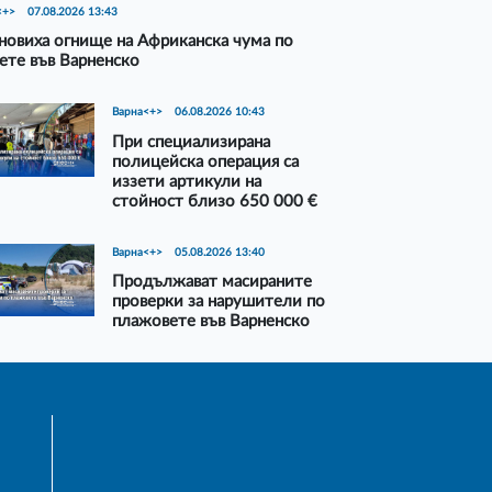
<+>
07.08.2026 13:43
новиха огнище на Африканска чума по
ете във Варненско
Варна<+>
06.08.2026 10:43
При специализирана
полицейска операция са
иззети артикули на
стойност близо 650 000 €
Варна<+>
05.08.2026 13:40
Продължават масираните
проверки за нарушители по
плажовете във Варненско