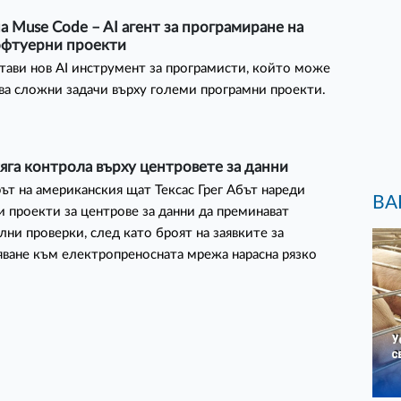
а Muse Code – AI агент за програмиране на
офтуерни проекти
тави нов AI инструмент за програмисти, който може
ва сложни задачи върху големи програмни проекти.
тяга контрола върху центровете за данни
ът на американския щат Тексас Грег Абът нареди
ВА
и проекти за центрове за данни да преминават
ни проверки, след като броят на заявките за
ване към електропреносната мрежа нарасна рязко