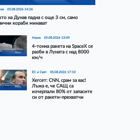
рия
05.08.2026 14:26
то на Дунав падна с още 3 см, само
нични кораби минават
Наука
05.08.2026 13:09
4-тонна ракета на SpaceX се
разби в Луната с над 8000
км/ч
ЕС и Свят
05.08.2026 17:10
Хегсет: CNN, срам за вас!
Лъжа е, че САЩ са
изчерпали 80% от запасите
си от ракети-прехватчи