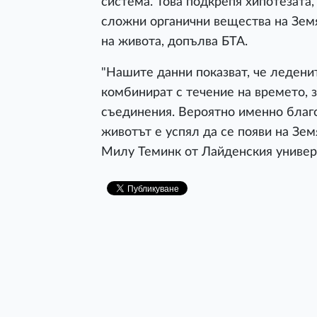
система. Това подкрепя хипотезата,
сложни органични вещества на Земя
на живота, допълва БТА.
"Нашите данни показват, че ледени
комбинират с течение на времето, 
съединения. Вероятно именно благ
животът е успял да се появи на Зем
Милу Теминк от Лайденския универ