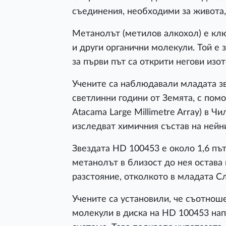
съединения, необходими за живота,
Метанолът (метилов алкохол) е кл
и други органични молекули. Той е 
за първи път са открити негови изо
Учените са наблюдавали младата з
светлинни години от Земята, с по
Atacama Large Millimetre Array) в 
изследват химичния състав на нейн
Звездата HD 100453 е около 1,6 пъ
метанолът в близост до нея остава 
разстояние, отколкото в младата С
Учените са установили, че съотнош
молекули в диска на HD 100453 нап