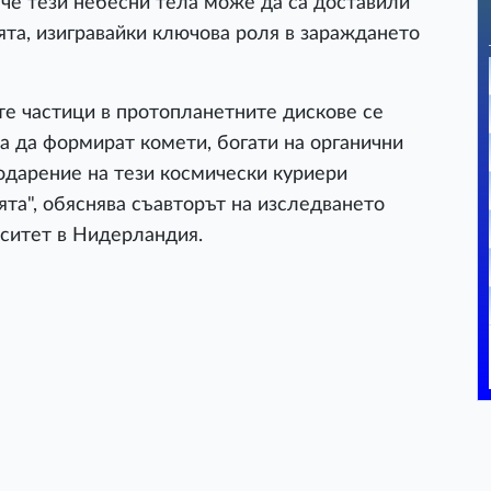
 че тези небесни тела може да са доставили
та, изигравайки ключова роля в зараждането
те частици в протопланетните дискове се
за да формират комети, богати на органични
одарение на тези космически куриери
ята", обяснява съавторът на изследването
ситет в Нидерландия.