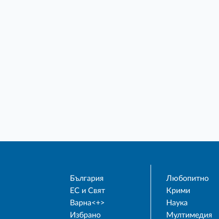
България
Любопитно
ЕС и Свят
Крими
Варна<+>
Наука
Избрано
Мултимедия