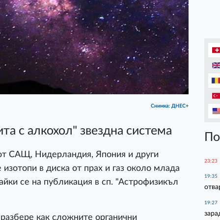
Снимка: ДНЕС+
та с алкохол" звездна система
По
т САЩ, Нидерландия, Япония и други
23:23
 изотопи в диска от прах и газ около млада
19:35
вайки се на публикация в сп. "Астрофизикъл
отва
19:27
зара
 разбере как сложните органични