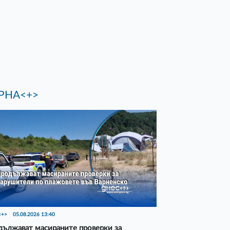
РНА<+>
<+>
05.08.2026 13:40
ължават масираните проверки за