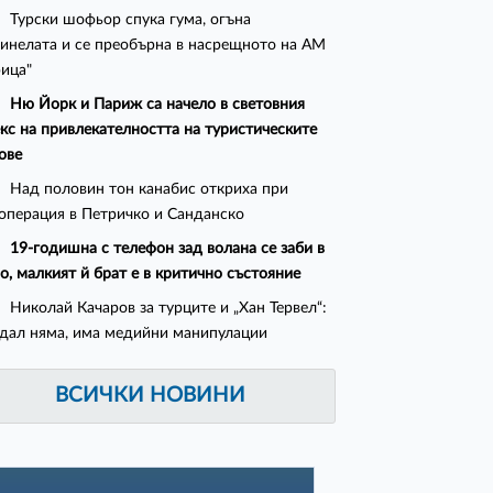
Турски шофьор спука гума, огъна
инелата и се преобърна в насрещното на АМ
ица"
Ню Йорк и Париж са начело в световния
кс на привлекателността на туристическите
ове
Над половин тон канабис откриха при
операция в Петричко и Санданско
19-годишна с телефон зад волана се заби в
о, малкият й брат е в критично състояние
Николай Качаров за турците и „Хан Тервел“:
дал няма, има медийни манипулации
ВСИЧКИ НОВИНИ