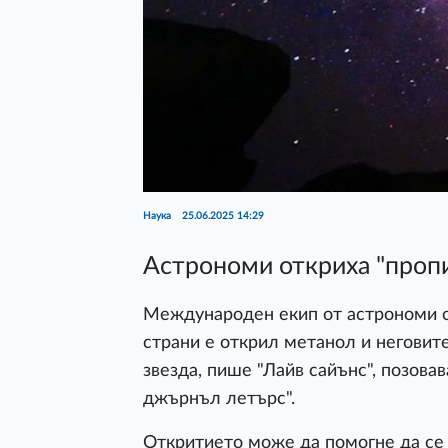
Наука
25.06.2025 14:29
Астрономи откриха "пропи
Международен екип от астрономи о
страни е открил метанол и неговите
звезда, пише "Лайв сайънс", позова
джърнъл летърс".
Откритието може да помогне да се