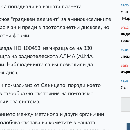
 са попаднали на нашата планета.
19:20
мант
"Мар
ючов "градивен елемент" за аминокиселините
засичан и преди в протопланетни дискове, но
19:12
инде
топни форми.
град
везда HD 100453, намираща се на 330
19:04
мощта на радиотелескопа АЛМА (ALMA,
спец
Чили. Наблюденията са им позволили да
18:56
дърв
ия диск.
18:48
ти по-масивна от Слънцето, поради което
Скан
в газообразно състояние на по-голямо
лънчева система.
ението между метанола и други органични
одобява състава на кометите в нашата