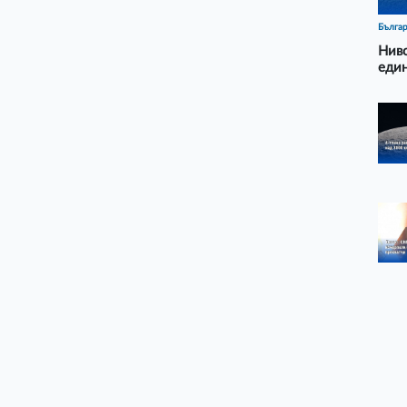
Бълга
Ниво
еди