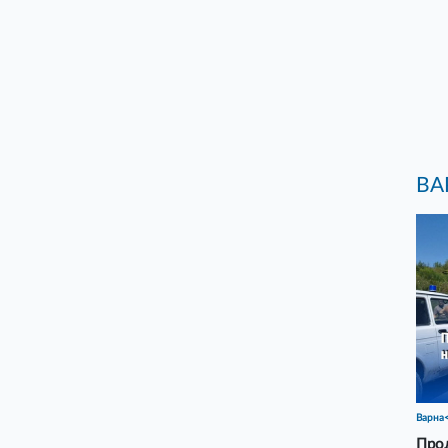
ВА
Варна
Прод