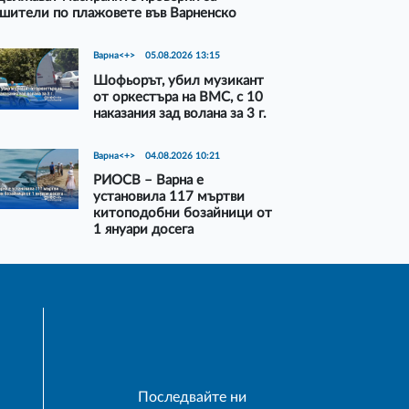
шители по плажовете във Варненско
Варна<+>
05.08.2026 13:15
Шофьорът, убил музикант
от оркестъра на ВМС, с 10
наказания зад волана за 3 г.
Варна<+>
04.08.2026 10:21
РИОСВ – Варна е
установила 117 мъртви
китоподобни бозайници от
1 януари досега
Последвайте ни