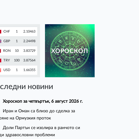
CHF
1
2.10463
GBP
1
2.24498
ХОРОСКОП
RON
10
3.83729
TRY
100
3.87564
USD
1
1.66355
следни новини
Хороскоп за четвъртък, 6 август 2026 г.
Иран и Оман са близо до сделка за
ряне на Ормузкия проток
Доли Партън се изолира в ранчото си
ди здравословни проблеми