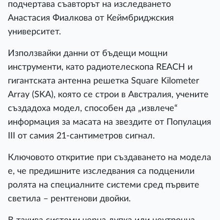
подчертава съавторът на изследването
Анастасия Фиалкова от Кеймбриджския
университет.
Използвайки данни от бъдещи мощни
инструменти, като радиотелескопа REACH и
гигантската антенна решетка Square Kilometer
Array (SKA), която се строи в Австралия, учените
създадоха модел, способен да „извлече“
информация за масата на звездите от Популация
III от самия 21-сантиметров сигнал.
Ключовото откритие при създаването на модела
е, че предишните изследвания са подценили
ролята на специалните системи сред първите
светила – рентгенови двойки.