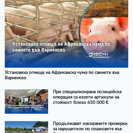
Установиха огнище на Африканска чума по свинете във
Варненско
При специализирана полицейска
операция са иззети артикули на
стойност близо 650 000 €
Продължават масираните проверки
за нарушители по плажовете във