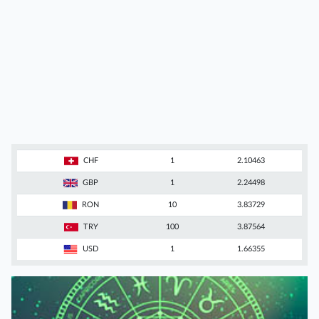
CHF
1
2.10463
GBP
1
2.24498
RON
10
3.83729
TRY
100
3.87564
USD
1
1.66355