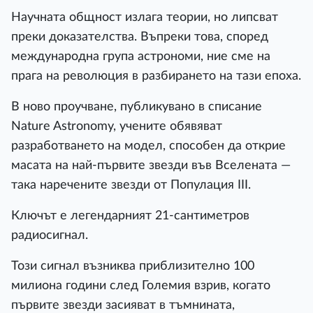
Научната общност излага теории, но липсват
преки доказателства. Въпреки това, според
международна група астрономи, ние сме на
прага на революция в разбирането на тази епоха.
В ново проучване, публикувано в списание
Nature Astronomy, учените обявяват
разработването на модел, способен да открие
масата на най-първите звезди във Вселената —
така наречените звезди от Популация III.
Ключът е легендарният 21-сантиметров
радиосигнал.
Този сигнал възниква приблизително 100
милиона години след Големия взрив, когато
първите звезди засияват в тъмнината,