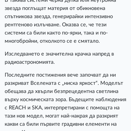
В такива системи черна дупка или неутронна
звезда поглъщат материя от обикновена
спътникова звезда, генерирайки интензивно
рентгеново излъчване. Оказва се, че тези
системи са били както по-ярки, така и по-
многобройни, отколкото се е смятало.
Изследването е значителна крачка напред в
радиоастрономията.
Последните постижения вече започват да ни
разкриват Вселената с „ниска яркост“. Моделът
обещава да хвърли безпрецедентна светлина
върху космическата зора. Бъдещите наблюдения
с REACH и SKA, интерпретирани с помощта на
тази нов модел, могат най-накрая да разкрият
какви са били първите градивни елементи на