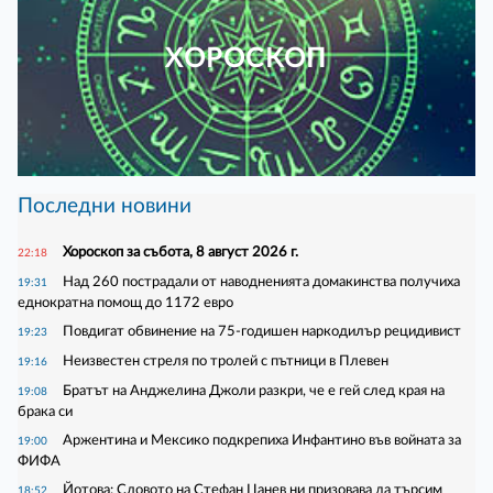
ХОРОСКОП
Последни новини
Хороскоп за събота, 8 август 2026 г.
22:18
Над 260 пострадали от наводненията домакинства получиха
19:31
еднократна помощ до 1172 евро
Повдигат обвинение на 75-годишен наркодилър рецидивист
19:23
Неизвестен стреля по тролей с пътници в Плевен
19:16
Братът на Анджелина Джоли разкри, че е гей след края на
19:08
брака си
Аржентина и Мексико подкрепиха Инфантино във войната за
19:00
ФИФА
Йотова: Словото на Стефан Цанев ни призовава да търсим
18:52