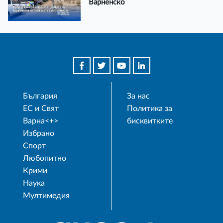
Варненско
България
За нас
ЕС и Свят
Политика за
Варна<+>
бисквитките
Избрано
Спорт
Любопитно
Крими
Наука
Мултимедия