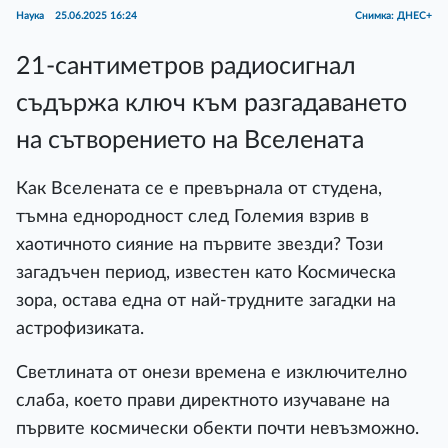
Наука
25.06.2025 16:24
Снимка: ДНЕС+
21-сантиметров радиосигнал
съдържа ключ към разгадаването
на сътворението на Вселената
Как Вселената се e превърнала от студена,
тъмна еднородност след Големия взрив в
хаотичното сияние на първите звезди? Този
загадъчен период, известен като Космическа
зора, остава една от най-трудните загадки на
астрофизиката.
Светлината от онези времена е изключително
слаба, което прави директното изучаване на
първите космически обекти почти невъзможно.