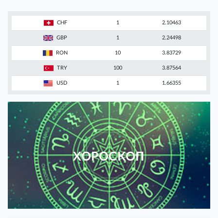
CHF
1
2.10463
GBP
1
2.24498
RON
10
3.83729
TRY
100
3.87564
USD
1
1.66355
ХОРОСКОП