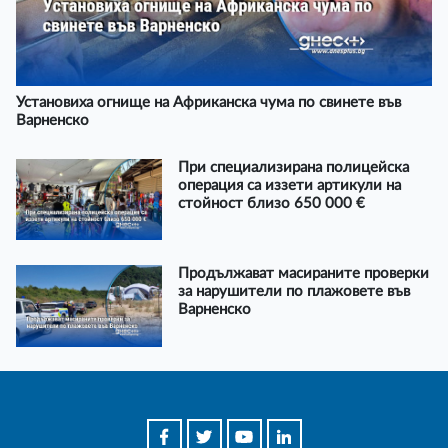
Установиха огнище на Африканска чума по свинете във
Варненско
При специализирана полицейска
операция са иззети артикули на
стойност близо 650 000 €
Продължават масираните проверки
за нарушители по плажовете във
Варненско