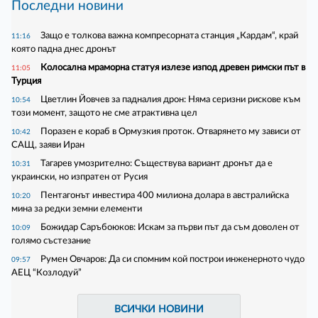
Последни новини
Защо е толкова важна компресорната станция „Кардам“, край
11:16
която падна днес дронът
Колосална мраморна статуя излезе изпод древен римски път в
11:05
Турция
Цветлин Йовчев за падналия дрон: Няма серизни рискове към
10:54
този момент, защото не сме атрактивна цел
Поразен е кораб в Ормузкия проток. Отварянето му зависи от
10:42
САЩ, заяви Иран
Тагарев умозрително: Съществува вариант дронът да е
10:31
украински, но изпратен от Русия
Пентагонът инвестира 400 милиона долара в австралийска
10:20
мина за редки земни елементи
Божидар Саръбоюков: Искам за първи път да съм доволен от
10:09
голямо състезание
Румен Овчаров: Да си спомним кой построи инженерното чудо
09:57
АЕЦ “Козлодуй”
ВСИЧКИ НОВИНИ