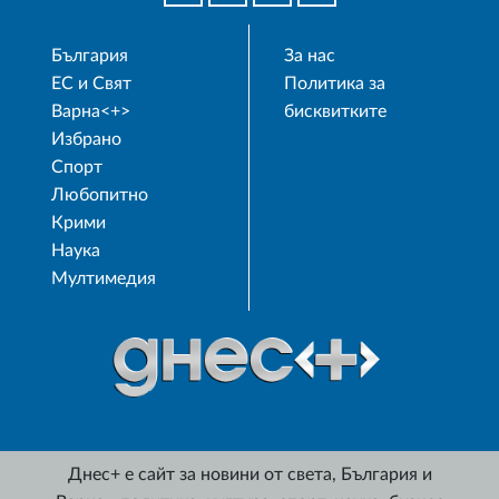
България
За нас
ЕС и Свят
Политика за
Варна<+>
бисквитките
Избрано
Спорт
Любопитно
Крими
Наука
Мултимедия
Днес+ е сайт за новини от света, България и