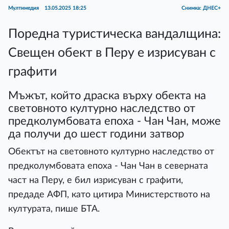
Мултимедия
13.05.2025 18:25
Снимка: ДНЕС+
Поредна туристическа вандалщина:
Свещен обект в Перу е изрисуван с
графити
Мъжът, който драска върху обекта на
световното културно наследство от
предколумбовата епоха - Чан Чан, може
да получи до шест години затвор
Обектът на световното културно наследство от
предколумбовата епоха - Чан Чан в северната
част на Перу, е бил изрисуван с графити,
предаде АФП, като цитира Министерството на
културата, пише БТА.