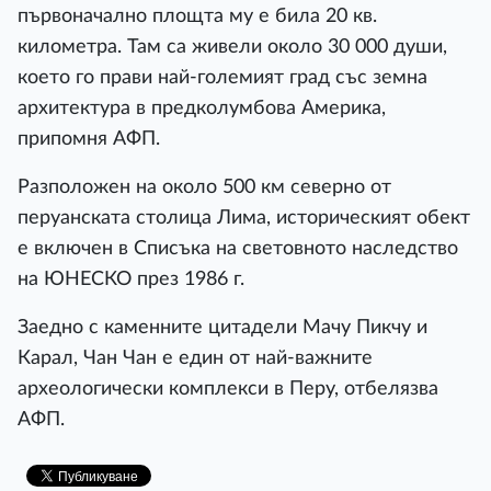
първоначално площта му е била 20 кв.
километра. Там са живели около 30 000 души,
което го прави най-големият град със земна
архитектура в предколумбова Америка,
припомня АФП.
Разположен на около 500 км северно от
перуанската столица Лима, историческият обект
е включен в Списъка на световното наследство
на ЮНЕСКО през 1986 г.
Заедно с каменните цитадели Мачу Пикчу и
Карал, Чан Чан е един от най-важните
археологически комплекси в Перу, отбелязва
АФП.