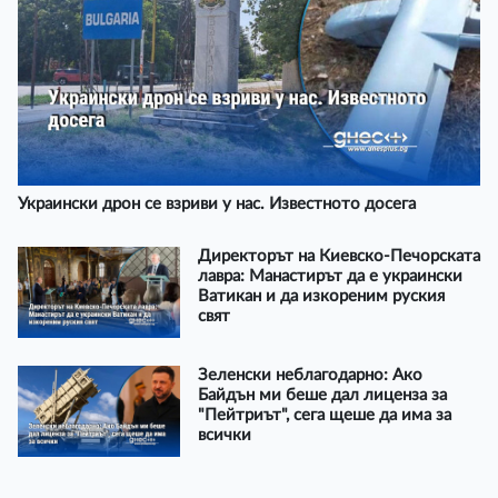
Украински дрон се взриви у нас. Известното досега
Директорът на Киевско-Печорската
лавра: Манастирът да е украински
Ватикан и да изкореним руския
свят
Зеленски неблагодарно: Ако
Байдън ми беше дал лиценза за
"Пейтриът", сега щеше да има за
всички