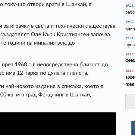
о току-що отвори врати в Шанхай, е
19:19
рабо
19:12
и за играчки в света и технически съществува
един
о създателят Оле Кърк Кристиансен започва
19:04
те години на миналия век, до
при 
18:57
ФИФА
през 1968 г. в непосредствена близост до
18:50
ес има 12 парка по цялата планета.
архе
град
и най-новото издание в списъка, което е
00 кв. м в град Фенджинг в Шанхай,