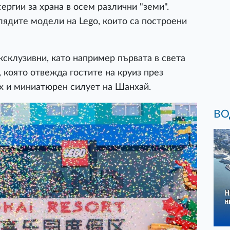
ергии за храна в осем различни "земи".
лядите модели на Lego, които са построени
ксклузивни, като например първата в света
, която отвежда гостите на круиз през
x и миниатюрен силует на Шанхай.
ВО