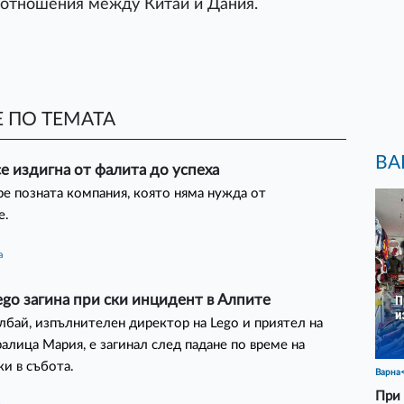
 отношения между Китай и Дания.
 ПО ТЕМАТА
ВА
се издигна от фалита до успеха
ре позната компания, която няма нужда от
е.
а
go загина при ски инцидент в Алпите
бай, изпълнителен директор на Lego и приятел на
ралица Мария, е загинал след падане по време на
ки в събота.
Варна
При 