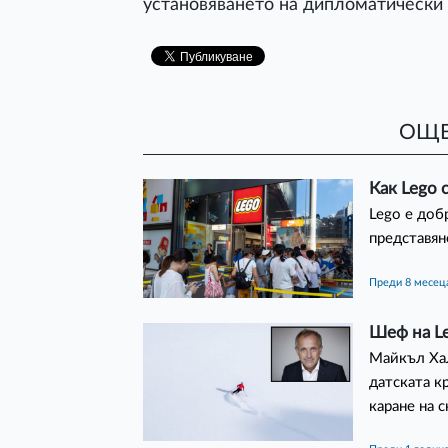
установяването на дипломатически
ОЩЕ
Как Lego 
Lego е доб
представян
преди 8 месец
Шеф на Le
Майкъл Хал
датската к
каране на с