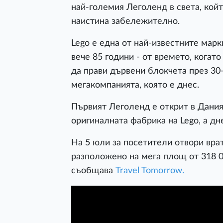
най-големия Леголенд в света, койт
наистина забележително.
Lego е една от най-известните марк
вече 85 години - от времето, когат
да прави дървени блокчета през 30-
мегакомпанията, която е днес.
Първият Леголенд е открит в Дания 
оригиналната фабрика на Lego, а дн
На 5 юли за посетители отвори врат
разположено на мега площ от 318 0
съобщава
Travel Tomorrow.