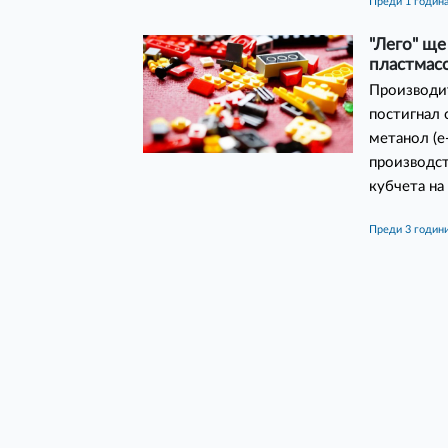
преди 1 годин
"Лего" ще
пластмас
Производит
постигнал 
метанол (e
производст
кубчета на
преди 3 годин