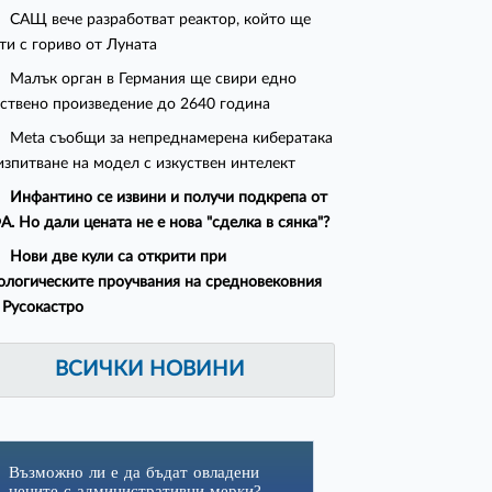
САЩ вече разработват реактор, който ще
ти с гориво от Луната
Малък орган в Германия ще свири едно
ствено произведение до 2640 година
Meta съобщи за непреднамерена кибератака
изпитване на модел с изкуствен интелект
Инфантино се извини и получи подкрепа от
. Но дали цената не е нова "сделка в сянка"?
Нови две кули са открити при
ологическите проучвания на средновековния
 Русокастро
ВСИЧКИ НОВИНИ