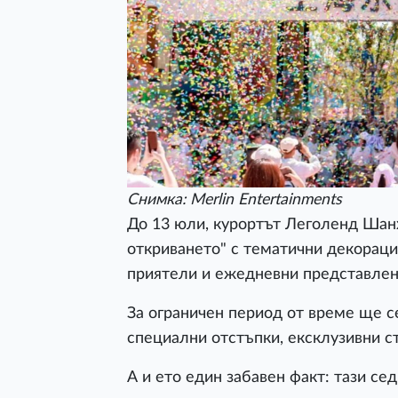
Снимка: Merlin Entertainments
До 13 юли, курортът Леголенд Шанх
откриването" с тематични декораци
приятели и ежедневни представлен
За ограничен период от време ще с
специални отстъпки, ексклузивни с
А и ето един забавен факт: тази се