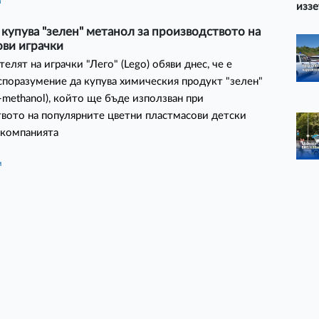
а
иззе
 купува "зелен" метанол за производството на
ови играчки
елят на играчки "Лего" (Lego) обяви днес, че е
споразумение да купува химическия продукт "зелен"
-methanol), който ще бъде използван при
вото на популярните цветни пластмасови детски
 компанията
и