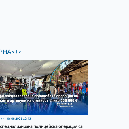
РНА<+>
<+>
06.08.2026 10:43
специализирана полицейска операция са