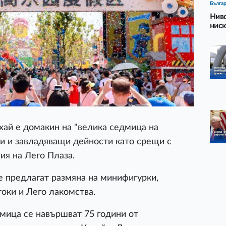
Бълга
Ниво
ниск
ай е домакин на "велика седмица на
и и завладяващи дейности като срещи с
ия на Лего Плаза.
е предлагат размяна на минифигурки,
токи и Лего лакомства.
дмица се навършват 75 години от