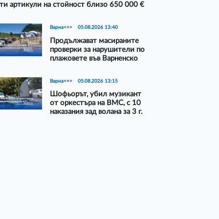
ти артикули на стойност близо 650 000 €
Варна<+>
05.08.2026 13:40
Продължават масираните
проверки за нарушители по
плажовете във Варненско
Варна<+>
05.08.2026 13:15
Шофьорът, убил музикант
от оркестъра на ВМС, с 10
наказания зад волана за 3 г.