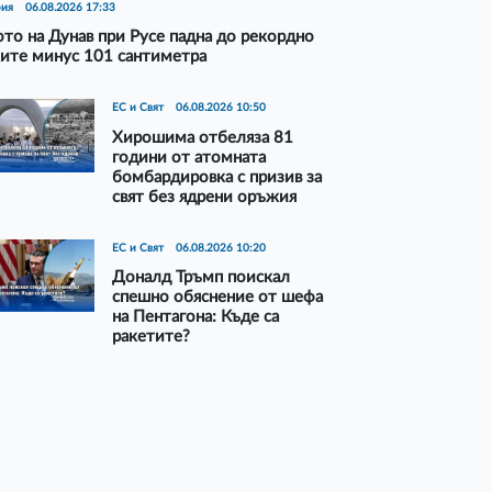
рия
06.08.2026 17:33
то на Дунав при Русе падна до рекордно
ите минус 101 сантиметра
ЕС и Свят
06.08.2026 10:50
Хирошима отбеляза 81
години от атомната
бомбардировка с призив за
свят без ядрени оръжия
ЕС и Свят
06.08.2026 10:20
Доналд Тръмп поискал
спешно обяснение от шефа
на Пентагона: Къде са
ракетите?