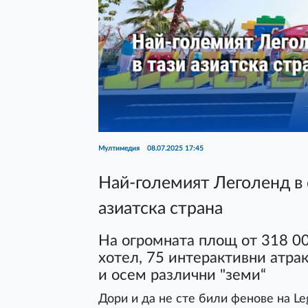
Мултимедия
08.07.2025 17:45
Най-големият Леголенд в с
азиатска страна
На огромната площ от 318 0
хотел, 75 интерактивни атра
и осем различни "земи“
Дори и да не сте били фенове на Le