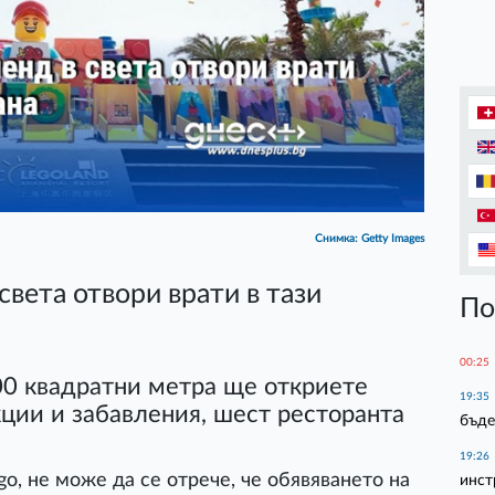
Снимка: Getty Images
вета отвори врати в тази
По
00:25
00 квадратни метра ще откриете
19:35
кции и забавления, шест ресторанта
бъде
19:26
go, не може да се отрече, че обявяването на
инст