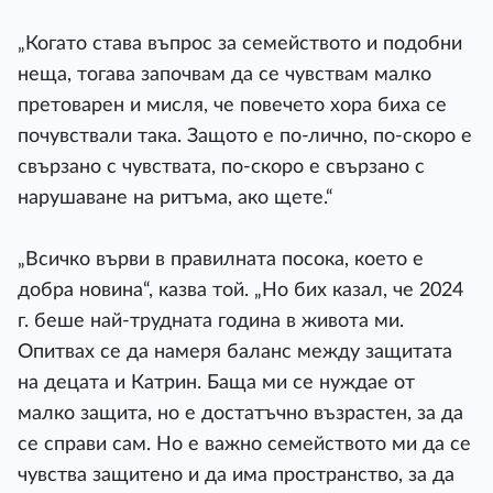
„Когато става въпрос за семейството и подобни
неща, тогава започвам да се чувствам малко
претоварен и мисля, че повечето хора биха се
почувствали така. Защото е по-лично, по-скоро е
свързано с чувствата, по-скоро е свързано с
нарушаване на ритъма, ако щете.“
„Всичко върви в правилната посока, което е
добра новина“, казва той. „Но бих казал, че 2024
г. беше най-трудната година в живота ми.
Опитвах се да намеря баланс между защитата
на децата и Катрин. Баща ми се нуждае от
малко защита, но е достатъчно възрастен, за да
се справи сам. Но е важно семейството ми да се
чувства защитено и да има пространство, за да