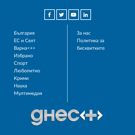
България
За нас
ЕС и Свят
Политика за
Варна<+>
бисквитките
Избрано
Спорт
Любопитно
Крими
Наука
Мултимедия