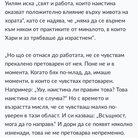
Уилям иска „свят и работа, които наистина
оказват положително влияние върху живота на
хората“, като се надява, че „няма да се върнем
към някои от практиките от миналото, в които
Хари и аз трябваше да израстнем“.
„Но що се отнася до работата, не се чувствам
прекалено претоварен от нея. Поне не и в
момента. Когато бях по-млад, да, имаше
моменти, в които се чувствах претоварен.
Например: „Уау, наистина ли правим това? Това
наистина ли се случва?“ Но с времето и
възрастта мисля, че се чувстваш малко по-
уверен в тази област. И си казваш: „Всъщност,
мога да го направя.“ И дори да се появят няколко
изненади, това не ме претоварва непременно.