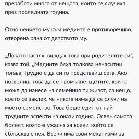
преработи много от нещата, които се случиха
през последната година.
Отношението му към медиите е противоречиво,
отворена рана от детството му.
„Докато растях, виждах това при родителите си“,
казва той. „Медиите бяха толкова ненаситни
тогава. Трудно е да си го представиш сега. Ако
позволиш това да се промъкне, щетите, които
може да нанесе на семейния ти живот, са нещо,
което се заклех, че никога няма да се случи на
моето семейство. Това беше един от най-
трудните аспекти на онази година. Освен самата
болест, която е ужасна за всеки, който се
сблъсква с нея. Всеки има свои механизми за