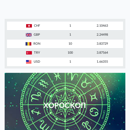
CHF
1
2.10463
GBP
1
2.24498
RON
10
3.83729
TRY
100
3.87564
USD
1
1.66355
ХОРОСКОП