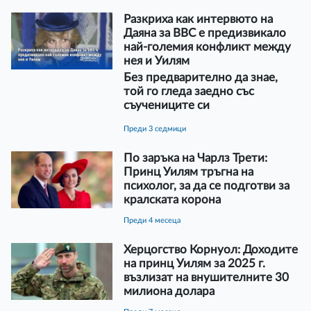
Разкриха как интервюто на
Даяна за BBC е предизвикало
най-големия конфликт между
нея и Уилям
Без предварително да знае,
той го гледа заедно със
съучениците си
преди 3 седмици
По заръка на Чарлз Трети:
Принц Уилям тръгна на
психолог, за да се подготви за
кралската корона
преди 4 месеца
Херцогство Корнуол: Доходите
на принц Уилям за 2025 г.
възлизат на внушителните 30
милиона долара