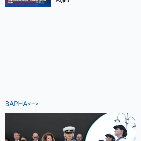
Радев
ВАРНА<+>