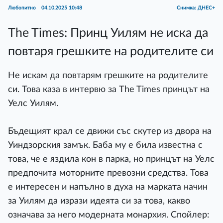
Любопитно
04.10.2025 10:48
Снимка: ДНЕС+
The Times: Принц Уилям не иска да
повтаря грешките на родителите си
Не искам да повтарям грешките на родителите
си. Това каза в интервю за The Times принцът на
Уелс Уилям.
Бъдещият крал се движи със скутер из двора на
Уиндзорския замък. Баба му е била известна с
това, че е яздила кон в парка, но принцът на Уелс
предпочита моторните превозни средства. Това
е интересен и напълно в духа на марката начин
за Уилям да изрази идеята си за това, какво
означава за него модерната монархия. Спойлер: