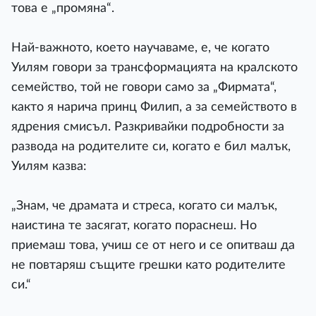
това е „промяна“.
Най-важното, което научаваме, е, че когато
Уилям говори за трансформацията на кралското
семейство, той не говори само за „Фирмата“,
както я нарича принц Филип, а за семейството в
ядрения смисъл. Разкривайки подробности за
развода на родителите си, когато е бил малък,
Уилям казва:
„Знам, че драмата и стреса, когато си малък,
наистина те засягат, когато пораснеш. Но
приемаш това, учиш се от него и се опитваш да
не повтаряш същите грешки като родителите
си.“