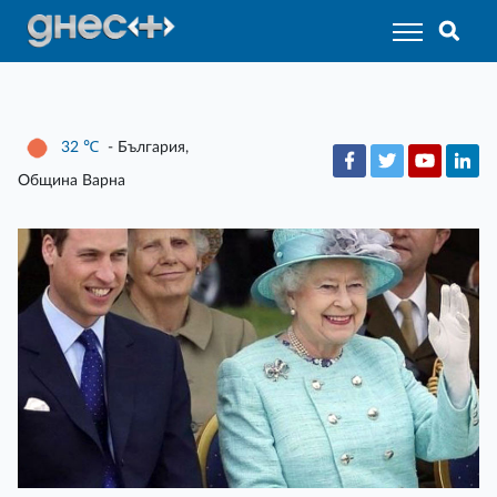
32
℃
- България,
Община Варна