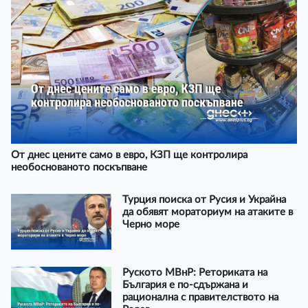
От днес цените само в евро, КЗП ще контролира
необоснованото поскъпване
Турция поиска от Русия и Украйна
да обявят мораториум на атаките в
Черно море
Руското МВнР: Реториката на
България е по-сдържана и
рационална с правителството на