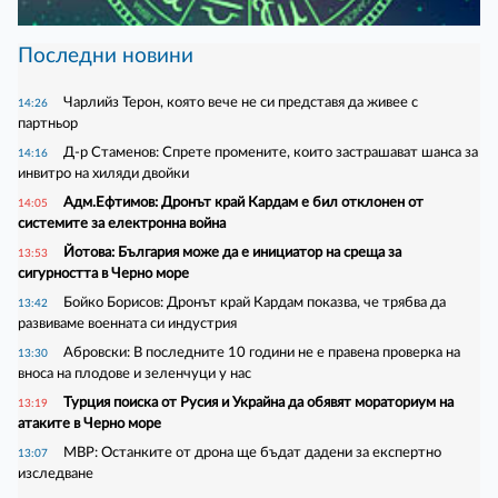
Последни новини
Чарлийз Терон, която вече не си представя да живее с
14:26
партньор
Д-р Стаменов: Спрете промените, които застрашават шанса за
14:16
инвитро на хиляди двойки
Адм.Ефтимов: Дронът край Кардам е бил отклонен от
14:05
системите за електронна война
Йотова: България може да е инициатор на среща за
13:53
сигурността в Черно море
Бойко Борисов: Дронът край Кардам показва, че трябва да
13:42
развиваме военната си индустрия
Абровски: В последните 10 години не е правена проверка на
13:30
вноса на плодове и зеленчуци у нас
Турция поиска от Русия и Украйна да обявят мораториум на
13:19
атаките в Черно море
МВР: Останките от дрона ще бъдат дадени за експертно
13:07
изследване