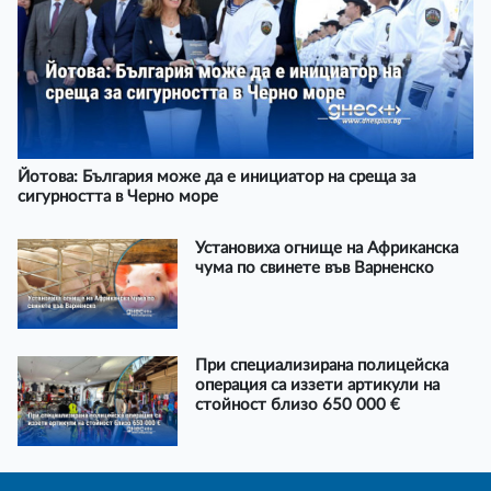
Йотова: България може да е инициатор на среща за
сигурността в Черно море
Установиха огнище на Африканска
чума по свинете във Варненско
При специализирана полицейска
операция са иззети артикули на
стойност близо 650 000 €