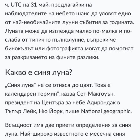
ч. UTC на 31 май, предлагайки на
наблюдателите на небето шанс да уловят едно
от най-необичайните лунни събития за годината.
Луната може да изглежда малко по-малка и по-
слаба от типично пълнолуние, въпреки че
бинокълът или фотографията могат да помогнат
за разкриването на фините разлики.
Какво е синя луна?
„Синя луна" не се отнася до цвят. Това е
календарен термин", казва Сет Макгоуън,
президент на Центъра за небе Адирондак в
Тъпър Лейк, Ню Йорк, пише National geographic.
Всъщност има две приети определения за синя
луна. Най-широко известното е месечна синя