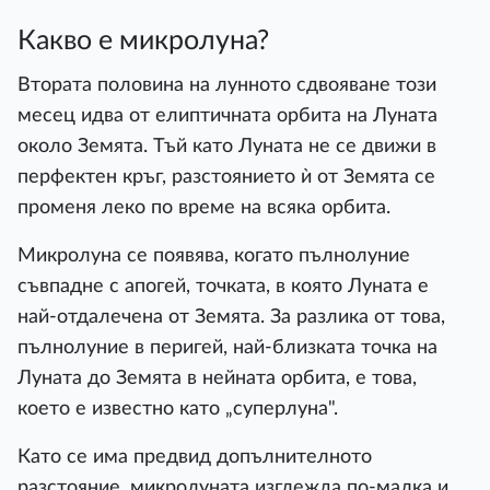
Какво е микролуна?
Втората половина на лунното сдвояване този
месец идва от елиптичната орбита на Луната
около Земята. Тъй като Луната не се движи в
перфектен кръг, разстоянието ѝ от Земята се
променя леко по време на всяка орбита.
Микролуна се появява, когато пълнолуние
съвпадне с апогей, точката, в която Луната е
най-отдалечена от Земята. За разлика от това,
пълнолуние в перигей, най-близката точка на
Луната до Земята в нейната орбита, е това,
което е известно като „суперлуна".
Като се има предвид допълнителното
разстояние, микролуната изглежда по-малка и