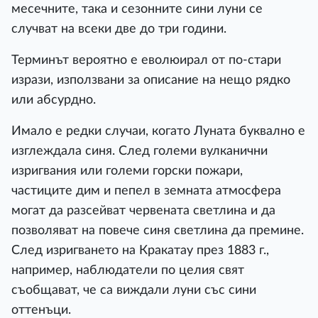
месечните, така и сезонните сини луни се
случват на всеки две до три години.
Терминът вероятно е еволюирал от по-стари
изрази, използвани за описание на нещо рядко
или абсурдно.
Имало е редки случаи, когато Луната буквално е
изглеждала синя. След големи вулканични
изригвания или големи горски пожари,
частиците дим и пепел в земната атмосфера
могат да разсейват червената светлина и да
позволяват на повече синя светлина да премине.
След изригването на Кракатау през 1883 г.,
например, наблюдатели по целия свят
съобщават, че са виждали луни със сини
оттенъци.