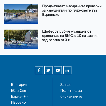
Продължават масираните проверки
за нарушители по плажовете във
Варненско
Шофьорът, убил музикант от
оркестъра на ВМС, с 10 наказания
зад волана за 3 г.
България
За нас
ЕС и Свят
Политика за
Варна<+>
бисквитките
Избрано