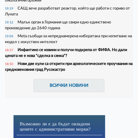
биологични оръжия
САЩ вече разработват реактор, който ще работи с гориво от
19:19
Луната
Малък орган в Германия ще свири едно единствено
19:12
произведение до 2640 година
Meta съобщи за непреднамерена кибератака при изпитване на
19:04
модел с изкуствен интелект
Инфантино се извини и получи подкрепа от ФИФА. Но дали
18:57
цената не е нова "сделка в сянка"?
Нови две кули са открити при археологическите проучвания на
18:50
средновековния град Русокастро
ВСИЧКИ НОВИНИ