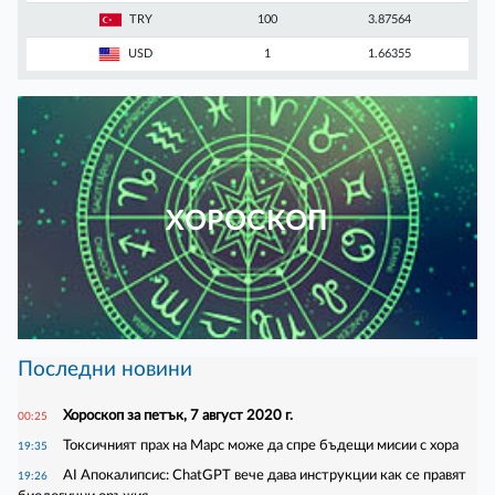
TRY
100
3.87564
USD
1
1.66355
ХОРОСКОП
Последни новини
Хороскоп за петък, 7 август 2020 г.
00:25
Токсичният прах на Марс може да спре бъдещи мисии с хора
19:35
AI Апокалипсис: ChatGPT вече дава инструкции как се правят
19:26