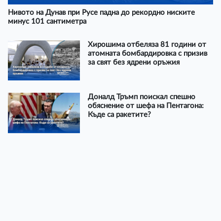
Нивото на Дунав при Русе падна до рекордно ниските
минус 101 сантиметра
Хирошима отбеляза 81 години от
атомната бомбардировка с призив
за свят без ядрени оръжия
Доналд Тръмп поискал спешно
обяснение от шефа на Пентагона:
Къде са ракетите?