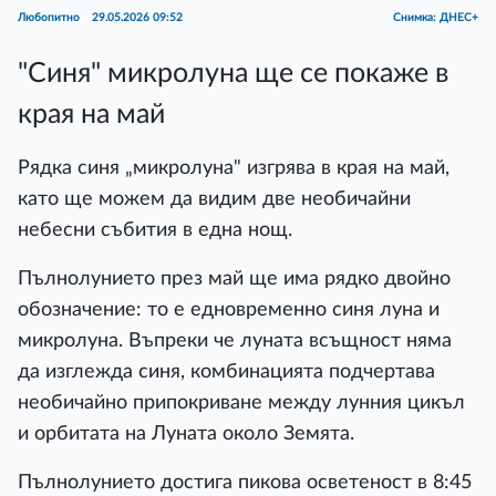
Любопитно
29.05.2026 09:52
Снимка: ДНЕС+
"Синя" микролуна ще се покаже в
края на май
Рядка синя „микролуна" изгрява в края на май,
като ще можем да видим две необичайни
небесни събития в една нощ.
Пълнолунието през май ще има рядко двойно
обозначение: то е едновременно синя луна и
микролуна. Въпреки че луната всъщност няма
да изглежда синя, комбинацията подчертава
необичайно припокриване между лунния цикъл
и орбитата на Луната около Земята.
Пълнолунието достига пикова осветеност в 8:45