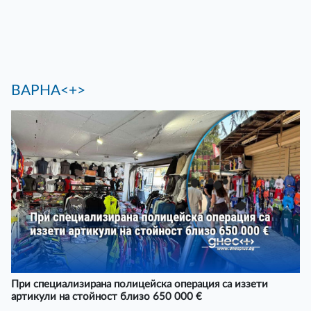
ВАРНА<+>
При специализирана полицейска операция са иззети
артикули на стойност близо 650 000 €