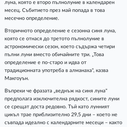
луна, която е второ пълнолуние в календарен
месец. Събитието през май попада в това
месечно определение.
Вторичното определение е сезонна синя луна,
която се отнася до третото пълнолуние в
астрономически сезон, което съдържа четири
пълни луни вместо обичайните три. „Това
определение е по-старо и идва от
традиционната употреба в алманаха", казва
Макгоуън.
Въпреки че фразата „веднъж на синя луна"
предполага изключителна рядкост, сините луни
се срещат доста редовно. Тъй като лунният
цикъл трае приблизително 29,5 дни – което не
съвпада идеално с календарните месеци – както