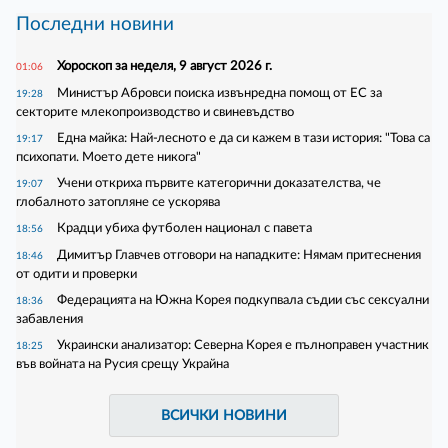
Последни новини
Хороскоп за неделя, 9 август 2026 г.
01:06
Министър Абровси поиска извънредна помощ от ЕС за
19:28
секторите млекопроизводство и свиневъдство
Една майка: Най-лесното е да си кажем в тази история: "Това са
19:17
психопати. Моето дете никога"
Учени откриха първите категорични доказателства, че
19:07
глобалното затопляне се ускорява
Крадци убиха футболен национал с павета
18:56
Димитър Главчев отговори на нападките: Нямам притеснения
18:46
от одити и проверки
Федерацията на Южна Корея подкупвала съдии със сексуални
18:36
забавления
Украински анализатор: Северна Корея е пълноправен участник
18:25
във войната на Русия срещу Украйна
ВСИЧКИ НОВИНИ