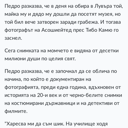
Педро разказва, че в деня на обира в Лувъра той,
майка му и дядо му дошли да посетят музея, но
той бил вече затворен заради грабежа. И тогава
фотографът на Асошиейтед прес Тибо Камю го
заснел.
Сега снимката на момчето е видяна от десетки
милиони души по целия свят.
Педро разказва, че е започнал да се облича по
начина, по който е документиран на
фотографията, преди една година, вдъхновен от
историята на 20-и век и от черно-белите снимки
на костюмирани държавници и на детективи от
филмите.
"Харесва ми да съм шик. На училище ходя