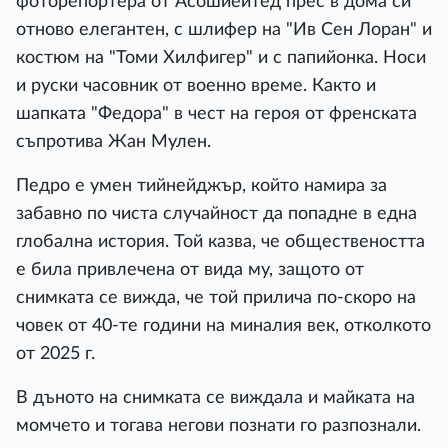
фоторепортера от Асошиейтед прес в дома си
отново елегантен, с шлифер на "Ив Сен Лоран" и
костюм на "Томи Хилфигер" и с папийонка. Носи
и руски часовник от военно време. Както и
шапката "Федора" в чест на героя от френската
съпротива Жан Мулен.
Педро е умен тийнейджър, който намира за
забавно по чиста случайност да попадне в една
глобална история. Той казва, че обществеността
е била привлечена от вида му, защото от
снимката се вижда, че той прилича по-скоро на
човек от 40-те години на миналия век, отколкото
от 2025 г.
В дъното на снимката се виждала и майката на
момчето и тогава негови познати го разпознали.