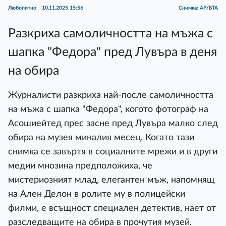
Любопитно
10.11.2025 15:56
Снимка: АР/БТА
Разкриха самоличността на мъжа с
шапка "Федора" пред Лувъра в деня
на обира
Журналисти разкриха най-после самоличността
на мъжа с шапка "Федора", когото фотограф на
Асошиейтед прес засне пред Лувъра малко след
обира на музея миналия месец. Когато тази
снимка се завъртя в социалните мрежи и в други
медии мнозина предположиха, че
мистериозният млад, елегантен мъж, напомнящ
на Ален Делон в ролите му в полицейски
филми, е всъщност специален детектив, нает от
разследващите на обира в прочутия музей.