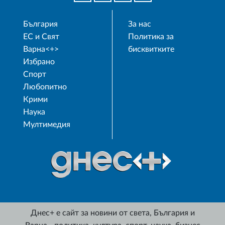
България
За нас
ЕС и Свят
Политика за
Варна<+>
бисквитките
Избрано
Спорт
Любопитно
Крими
Наука
Мултимедия
Днес+ е сайт за новини от света, България и