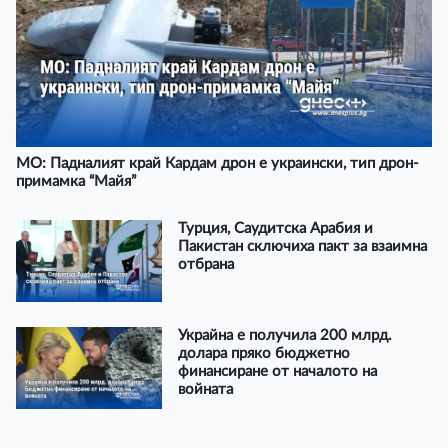
МО: Падналият край Кардам дрон е украински, тип дрон-
примамка “Майя”
Турция, Саудитска Арабия и
Пакистан сключиха пакт за взаимна
отбрана
Украйна е получила 200 млрд.
долара пряко бюджетно
финансиране от началото на
войната