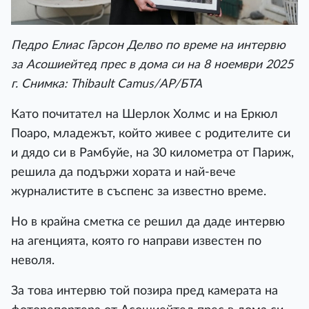
Педро Елиас Гарсон Делво по време на интервю
за Асошиейтед прес в дома си на 8 ноември 2025
г. Снимка: Thibault Camus/АР/БТА
Като почитател на Шерлок Холмс и на Еркюл
Поаро, младежът, който живее с родителите си
и дядо си в Рамбуйе, на 30 километра от Париж,
решила да подържи хората и най-вече
журналистите в съспенс за известно време.
Но в крайна сметка се решил да даде интервю
на агенцията, която го направи известен по
неволя.
За това интервю той позира пред камерата на