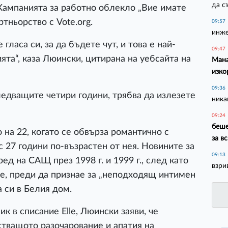
да с
Кампанията за работно облекло „Вие имате
тньорство с Vote.org.
09:57
инже
гласа си, за да бъдете чут, и това е най-
09:47
та“, каза Люински, цитирана на уебсайта на
Мана
изко
09:36
ледващите четири години, трябва да излезете
ника
09:24
беше
 на 22, когато се обвърза романтично с
за в
 27 години по-възрастен от нея. Новините за
09:13
ед на САЩ през 1998 г. и 1999 г., след като
взри
е, преди да признае за „неподходящ интимен
 си в Белия дом.
к в списание Elle, Люински заяви, че
стващото разочарование и апатия на