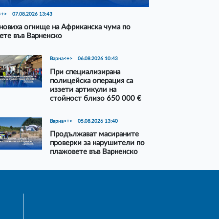
<+>
07.08.2026 13:43
новиха огнище на Африканска чума по
ете във Варненско
Варна<+>
06.08.2026 10:43
При специализирана
полицейска операция са
иззети артикули на
стойност близо 650 000 €
Варна<+>
05.08.2026 13:40
Продължават масираните
проверки за нарушители по
плажовете във Варненско