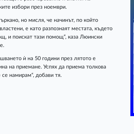
ките избори през ноември.
ъркано, но мисля, че начинът, по който
властени, е като разпознаят местата, където
щ, и поискат тази помощ“, каза Люински
е.
ршването ѝ на 50 години през лятото е
ина на приемане. Успях да приема толкова
 се намирам“, добави тя.