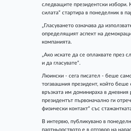
следващите президентски избори. 
силата“ стартира в понеделник в пар
„Гласуването означава да използвате 
определящият аспект на демокрация
компанията.
„Ако искате да се оплаквате през с
и да гласувате“.
Люински - сега писател - беше само
тогавашния президент, който беше с
връзката им доминираха в дневния р
президентът първоначално ги отреч
физически контакт“ със стажантката
В интервю, публикувано в понеделни
партньорството е в отговор на нара