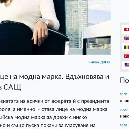
Снимка: ДНЕС+
е на модна марка. Вдъхновява и
По
е в САЩ
10:31
дрон
натата на всички от аферата ѝ с президента
роля, а именно - става лице на модна марка.
10:20
в ав
йска модна марка за дрехи с ниско
но и също пуска покани за гласуване на
10:09