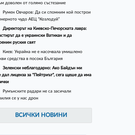
ъм доволен от голямо състезание
Румен Овчаров: Да си спомним кой построи
нерното чудо АЕЦ “Козлодуй”
Директорът на Киевско-Печорската лавра:
стирът да е украински Ватикан и да
реним руския свят
Киев: Украйна не е насочвала умишлено
кви средства в посока България
Зеленски неблагодарно: Ако Байдън ми
 дал лиценза за "Пейтриът", сега щеше да има
сички
Румънските радари не са засичали
вилия се у нас дрон
ВСИЧКИ НОВИНИ