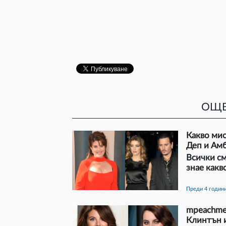
ОЩЕ
Какво ми
Деп и Ам
Всички см
знае какв
преди 4 годин
mpeachmen
Клинтън 