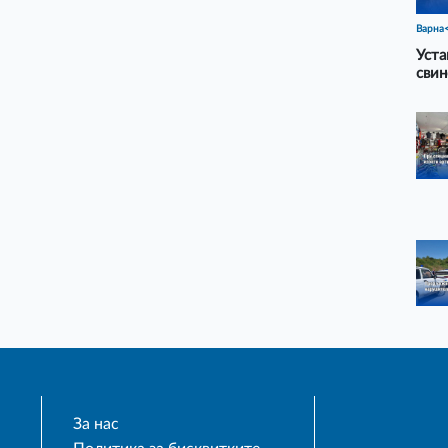
Варна
Уста
свин
За нас