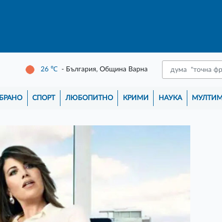
26
℃
- България, Община Варна
БРАНО
СПОРТ
ЛЮБОПИТНО
КРИМИ
НАУКА
МУЛТИ