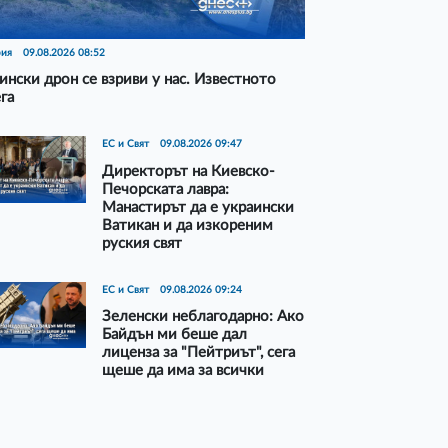
рия
09.08.2026 08:52
ински дрон се взриви у нас. Известното
га
ЕС и Свят
09.08.2026 09:47
Директорът на Киевско-
Печорската лавра:
Манастирът да е украински
Ватикан и да изкореним
руския свят
ЕС и Свят
09.08.2026 09:24
Зеленски неблагодарно: Ако
Байдън ми беше дал
лиценза за "Пейтриът", сега
щеше да има за всички