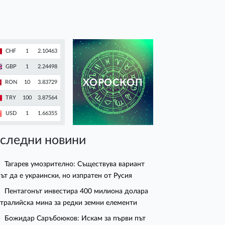
CHF
1
2.10463
GBP
1
2.24498
ХОРОСКОП
RON
10
3.83729
TRY
100
3.87564
USD
1
1.66355
следни новини
Тагарев умозрително: Съществува вариант
ът да е украински, но изпратен от Русия
Пентагонът инвестира 400 милиона долара
стралийска мина за редки земни елементи
Божидар Саръбоюков: Искам за първи път