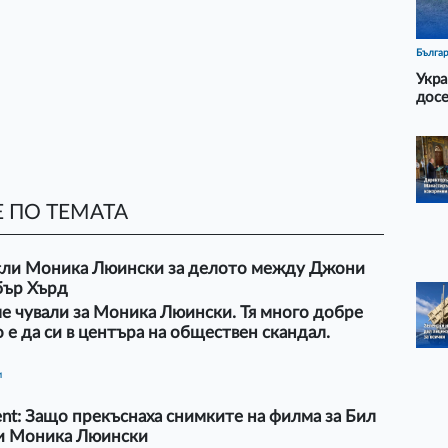
Бълга
Укра
досе
 ПО ТЕМАТА
сли Моника Люински за делото между Джони
бър Хърд
е чували за Моника Люински. Тя много добре
о е да си в центъра на обществен скандал.
и
t: Защо прекъснаха снимките на филма за Бил
и Моника Люински