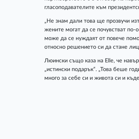
гласоподавателите към президентс
„Не знам дали това ще прозвучи изт
жените могат да се почувстват по-о
може да се нуждаят от повече помо
относно решението си да стане лиц
Люински също каза на Elle, че навъ
„истински подарък“. „Това беше год
много за себе си и живота си и къде