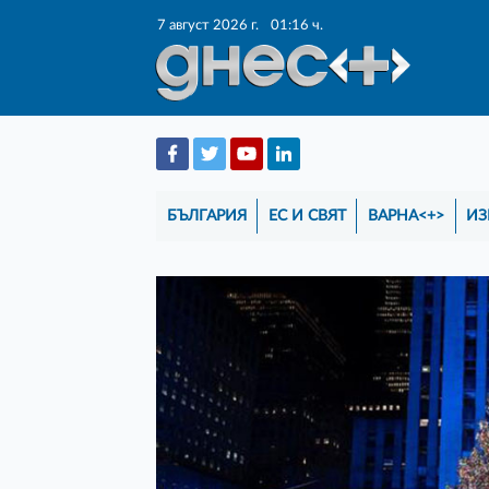
7 август 2026 г.
01:16 ч.
БЪЛГАРИЯ
ЕС И СВЯТ
ВАРНА<+>
ИЗ