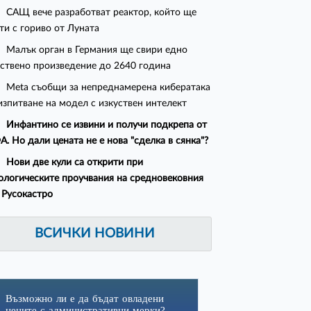
САЩ вече разработват реактор, който ще
ти с гориво от Луната
Малък орган в Германия ще свири едно
ствено произведение до 2640 година
Meta съобщи за непреднамерена кибератака
изпитване на модел с изкуствен интелект
Инфантино се извини и получи подкрепа от
. Но дали цената не е нова "сделка в сянка"?
Нови две кули са открити при
ологическите проучвания на средновековния
 Русокастро
ВСИЧКИ НОВИНИ