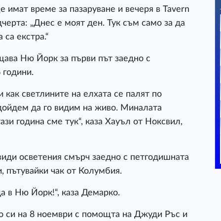
е имат време за пазаруване и вечеря в Tavern
дчерта: „Днес е моят ден. Тук съм само за да
 са екстра.“
ава Ню Йорк за първи път заедно с
 години.
 как светлините на елхата се палят по
дойдем да го видим на живо. Миналата
тази година сме тук“, каза Хауъл от Ноксвил,
види осветения смърч заедно с петгодишната
и, пътувайки чак от Колумбия.
а в Ню Йорк!“, каза Демарко.
о си на 8 ноември с помощта на Джуди Ръс и