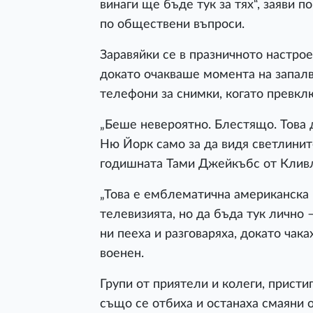
винаги ще бъде тук за тях“, заяви
по обществени въпроси.
Заравяйки се в празничното настрое
докато очакваше момента на запалва
телефони за снимки, когато превкл
„Беше невероятно. Блестящо. Това 
Ню Йорк само за да видя светлините
годишната Тами Джейкъбс от Кливл
„Това е емблематична американска 
телевизията, но да бъда тук лично 
ни пееха и разговаряха, докато ча
военен.
Групи от приятели и колеги, прист
също се отбиха и останаха смаяни 