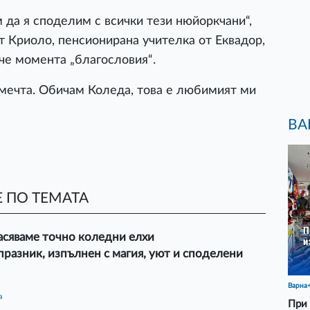
 да я споделим с всички тези нюйоркчани“,
 Криоло, пенсионирана учителка от Еквадор,
че момента „благословия“.
 мечта. Обичам Коледа, това е любимият ми
ВА
 ПО ТЕМАТА
асяваме точно коледни елхи
празник, изпълнен с магия, уют и споделени
Варна
а
При 