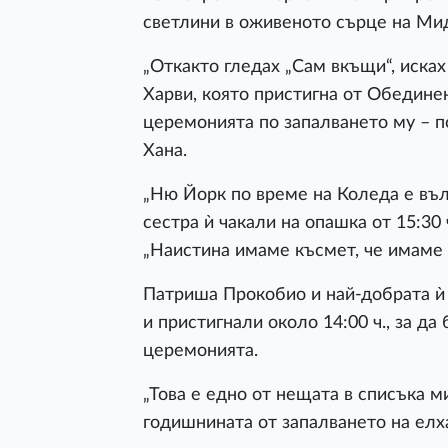
светлини в оживеното сърце на Ми
„Откакто гледах „Сам вкъщи“, иска
Харви, която пристигна от Обединен
церемонията по запалването му – п
Хана.
„Ню Йорк по време на Коледа е въл
сестра ѝ чакали на опашка от 15:30
„Наистина имаме късмет, че имаме т
Патриша Прокобио и най-добрата ѝ
и пристигнали около 14:00 ч., за да
церемонията.
„Това е едно от нещата в списъка ми
годишнината от запалването на елхат