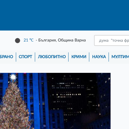
21
℃
- България, Община Варна
БРАНО
СПОРТ
ЛЮБОПИТНО
КРИМИ
НАУКА
МУЛТИ