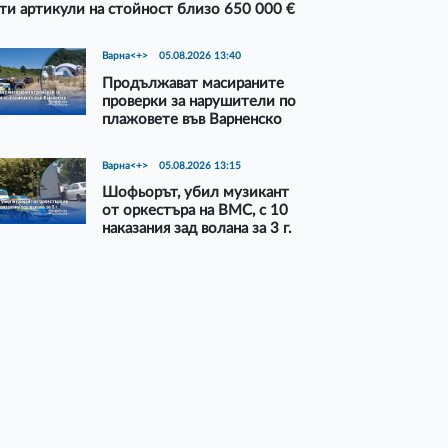
ти артикули на стойност близо 650 000 €
Варна<+>
05.08.2026 13:40
Продължават масираните
проверки за нарушители по
плажовете във Варненско
Варна<+>
05.08.2026 13:15
Шофьорът, убил музикант
от оркестъра на ВМС, с 10
наказания зад волана за 3 г.