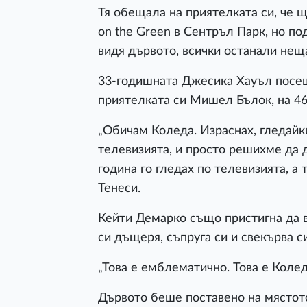
Тя обещала на приятелката си, че щ
on the Green в Сентръл Парк, но по
видя дървото, всички останали неща
33-годишната Джесика Хауъл посещ
приятелката си Мишел Бълок, на 46
„Обичам Коледа. Израснах, гледайки
телевизията, и просто решихме да 
година го гледах по телевизията, а 
Тенеси.
Кейти Демарко също пристигна да 
си дъщеря, съпруга си и свекърва с
„Това е емблематично. Това е Колед
Дървото беше поставено на мястот