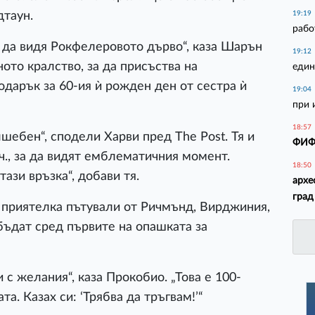
дтаун.
19:19
рабо
х да видя Рокфелеровото дърво“, каза Шарън
19:12
ото кралство, за да присъства на
един
одарък за 60-ия ѝ рожден ден от сестра ѝ
19:04
при 
18:57
шебен“, сподели Харви пред The Post. Тя и
ФИФА
 ч., за да видят емблематичния момент.
18:50
ази връзка“, добави тя.
архе
град
 приятелка пътували от Ричмънд, Вирджиния,
 бъдат сред първите на опашката за
 с желания“, каза Прокобио. „Това е 100-
а. Казах си: ‘Трябва да тръгвам!’“