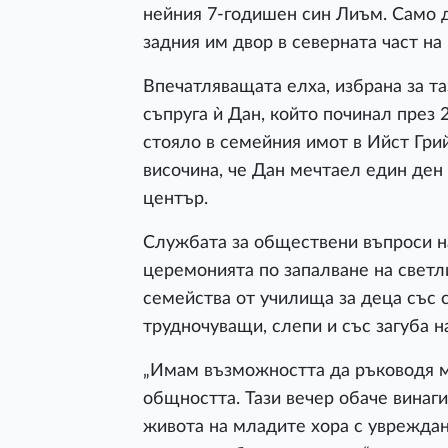
нейния 7-годишен син Лиъм. Само д
задния им двор в северната част н
Впечатляващата елха, избрана за т
съпруга ѝ Дан, който починал през 
стояло в семейния имот в Ийст Гри
височина, че Дан мечтаел един ден
център.
Службата за обществени въпроси н
церемонията по запалване на светл
семейства от училища за деца със 
трудночуващи, слепи и със загуба н
„Имам възможността да ръководя м
общността. Тази вечер обаче винаги
живота на младите хора с увреждан