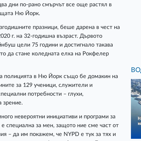
ва дни по-рано смърчът все още растял в
а щата Ню Йорк.
азгодишните празници, беше дарена в чест на
2020 г. на 32-годишна възраст. Дървото
йнбуш цели 75 години и достигнало такава
 то да стане коледната елха на Рокфелер
ВО
а полицията в Ню Йорк също бе домакин на
ините за 129 ученици, служители и
специални потребности – глухи,
а зрение.
ного невероятни инициативи и програми за
 е специална за мен, защото ние сме част от
ия – да им покажем, че NYPD е тук за тях и