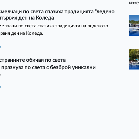
иззе
мелчаци по света спазиха традицията "ледено
 първия ден на Коледа
елчаци по света спазиха традицията на леденото
ървия ден на Коледа.
а
странните обичаи по света
 празнува по света с безброй уникални
.
а