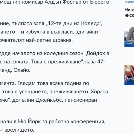
 помощник-комисар Алдън Фостър от Бюрото
Бълга
Ниво
ниск
ние, тълпата запя „12-те дни на Коледа“,
нето – и избухна в възгласи, вдигайки
ючвателят най-сетне щракна.
даде началото на коледния сезон. Дойдох в
 на елхата. Това е преживяване“, каза 47-
анд, Охайо.
мечта. Гледам това всяка година по
– това е усещането, преживяването. Хората
кахме“, допълни Джейкъбс, пенсиониран
игнали в Ню Йорк за работна конференция,
от зрелището.