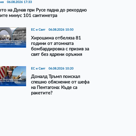
рия
06.08.2026 17:33
то на Дунав при Русе падна до рекордно
ите минус 101 сантиметра
ЕС и Свят
06.08.2026 10:50
Хирошима отбеляза 81
години от атомната
бомбардировка с призив за
свят без ядрени оръжия
ЕС и Свят
06.08.2026 10:20
Доналд Тръмп поискал
спешно обяснение от шефа
на Пентагона: Къде са
ракетите?