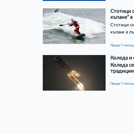
Стотици с
къпане" в
Стотици см
къпане в п
преди 7 месец
Коледа и 
Коледа се
традиции
преди 7 месец