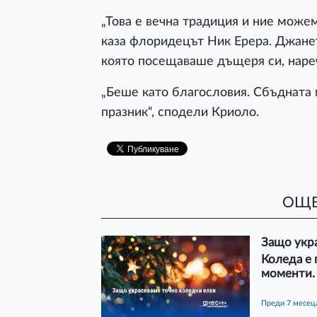
„Това е вечна традиция и ние можем
каза флоридецът Ник Ерера. Джанет
която посещаваше дъщеря си, наре
„Беше като благословия. Сбъдната
празник“, сподели Криоло.
ОЩЕ
Защо укр
Коледа е 
моменти.
преди 7 месец