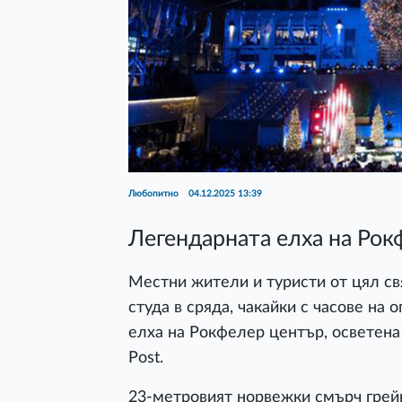
Любопитно
04.12.2025 13:39
Легендарната елха на Рок
Местни жители и туристи от цял св
студа в сряда, чакайки с часове на
елха на Рокфелер център, осветена
Post.
23-метровият норвежки смърч грейн