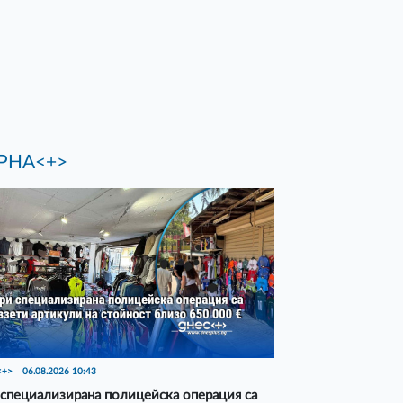
РНА<+>
<+>
06.08.2026 10:43
специализирана полицейска операция са