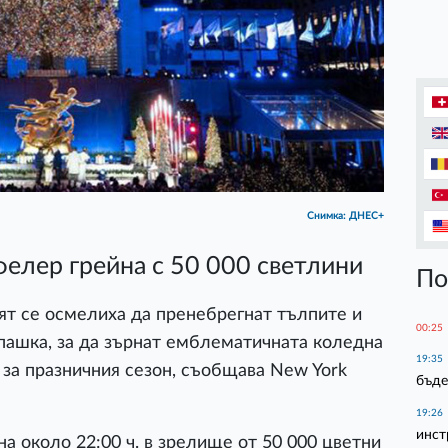
Снимка: ДНЕС+
фелер грейна с 50 000 светлини
По
ят се осмелиха да пренебрегнат тълпите и
00:25
 опашка, за да зърнат емблематичната коледна
19:35
 за празничния сезон, съобщава New York
бъде
19:26
инст
а около 22:00 ч. в зрелище от 50 000 цветни