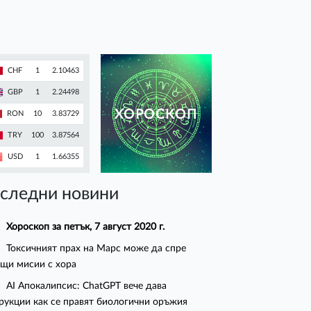
CHF
1
2.10463
GBP
1
2.24498
ХОРОСКОП
RON
10
3.83729
TRY
100
3.87564
USD
1
1.66355
следни новини
Хороскоп за петък, 7 август 2020 г.
Токсичният прах на Марс може да спре
щи мисии с хора
AI Апокалипсис: ChatGPT вече дава
рукции как се правят биологични оръжия