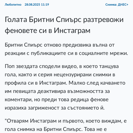
Любопитно
28.08.2025 11:19
Снимка: ДНЕС+
Голата Бритни Спиърс разтревожи
феновете си в Инстаграм
Бритни Спиърс отново предизвика вълна от
реакции с публикациите си в социалните мрежи.
Поп звездата сподели видео, в което танцува
гола, както и серия нецензурирани снимки в
профила си в Инстаграм. Малко след качването
им певицата деактивира възможността за
коментари, но преди това редица фенове
изразиха загриженост за състоянието й.
"Отварям Инстаграм и първото, което виждам, е
гола снимка на Бритни Спиърс. Това не е