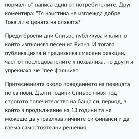
нормално", написа един от потребителите. Друг
коментира: "Тя наистина не изглежда добре.
Това ли е цената на славата?"
Преди броени дни Спиърс публикува и клип, в
който изпълнява песен на Риана. И тогава
публикацията й предизвика смесени реакции,
част от последователите я похвалиха, но други я
упрекнаха, че "пее фалшиво".
Притесненията около поведението на певицата
не са нови. Дълги години Спиърс живя под
строгото попечителство на баща си, период, в
който в продължение на 13 години тя не
можеше да управлява личните си финанси и да
взема самостоятелни решения.