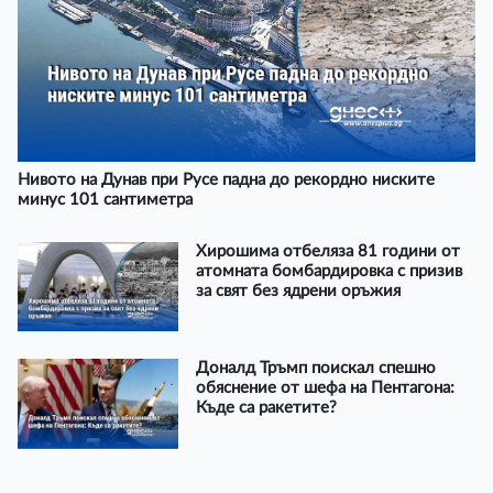
Нивото на Дунав при Русе падна до рекордно ниските
минус 101 сантиметра
Хирошима отбеляза 81 години от
атомната бомбардировка с призив
за свят без ядрени оръжия
Доналд Тръмп поискал спешно
обяснение от шефа на Пентагона:
Къде са ракетите?