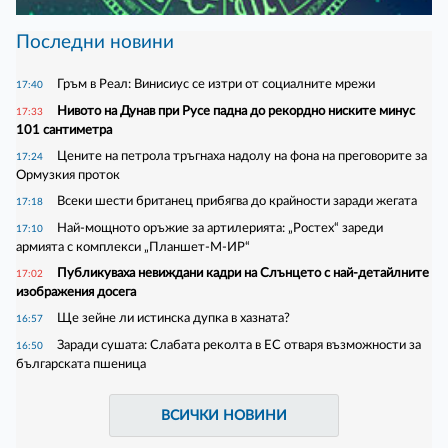
Последни новини
Гръм в Реал: Винисиус се изтри от социалните мрежи
17:40
Нивото на Дунав при Русе падна до рекордно ниските минус
17:33
101 сантиметра
Цените на петрола тръгнаха надолу на фона на преговорите за
17:24
Ормузкия проток
Всеки шести британец прибягва до крайности заради жегата
17:18
Най-мощното оръжие за артилерията: „Ростех“ зареди
17:10
армията с комплекси „Планшет-М-ИР“
Публикуваха невиждани кадри на Слънцето с най-детайлните
17:02
изображения досега
Ще зейне ли истинска дупка в хазната?
16:57
Зapaди cyшaтa: Cлaбaтa peĸoлтa в EC oтвapя възмoжнocти зa
16:50
бългapcĸaтa пшeницa
ВСИЧКИ НОВИНИ