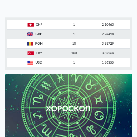
CHF
1
2.10463
GBP
1
2.24498
RON
10
3.83729
TRY
100
3.87564
USD
1
1.66355
ХОРОСКОП