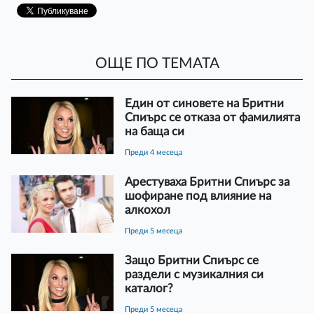
ОЩЕ ПО ТЕМАТА
Един от синовете на Бритни
Спиърс се отказа от фамилията
на баща си
преди 4 месеца
Арестуваха Бритни Спиърс за
шофиране под влияние на
алкохол
преди 5 месеца
Защо Бритни Спиърс се
раздели с музикалния си
каталог?
преди 5 месеца