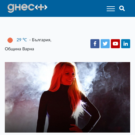
29
℃
- България,
Община Варна