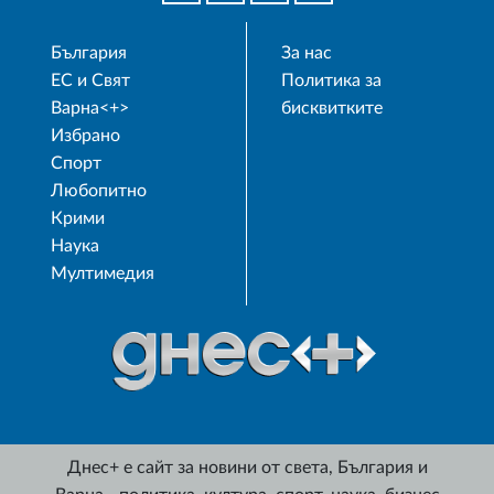
България
За нас
ЕС и Свят
Политика за
Варна<+>
бисквитките
Избрано
Спорт
Любопитно
Крими
Наука
Мултимедия
Днес+ е сайт за новини от света, България и