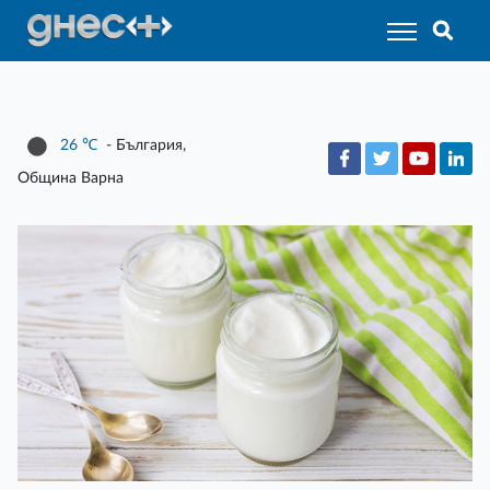
26
℃
- България,
Община Варна