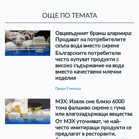
ОЩЕ ПО ТЕМАТА
Овцевъдният бранш алармира:
Продават на потребителите
скъпа вода вместо сирене
Българските потребители
често купуват продукти с
високо съдържание на вода
вместо качествени млечни
изделия
преди 2 месеца
МЗХ: Изяли сме близо 6000
тона фалшиво сирене с гума
или влагозадържащи вещества
От МЗХ уточняват, че най-
често имитиращи продукти се
предлагат в ресторанти,