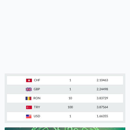
CHF
1
2.10463
GBP
1
2.24498
RON
10
3.83729
TRY
100
3.87564
USD
1
1.66355