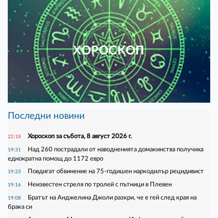
ХОРОСКОП
Последни новини
Хороскоп за събота, 8 август 2026 г.
22:18
Над 260 пострадали от наводненията домакинства получиха
19:31
еднократна помощ до 1172 евро
Повдигат обвинение на 75-годишен наркодилър рецидивист
19:23
Неизвестен стреля по тролей с пътници в Плевен
19:16
Братът на Анджелина Джоли разкри, че е гей след края на
19:08
брака си