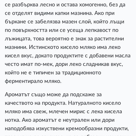
се разбърква лесно и остава хомогенно, без да
се отделят видими капки мазнина. Ако при
бъркане се забелязва мазен слой, който лъщи
по повърхността или се усеща лепкавост по
лъжицата, това вероятно е знак за растителни
мазнини. Истинското кисело мляко има леко
кисел вкус, докато продуктите с добавени масла
често имат по-мек, дори леко сладникав вкус,
който не е типичен за традиционното
ферментирало мляко.
Ароматът също може да подскаже за
качеството на продукта. Натуралното кисело
мляко има свеж, млечен мирис с лека кисела
нотка. Ако ароматът е неутрален или дори
наподобява изкуствени кремообразни продукти,