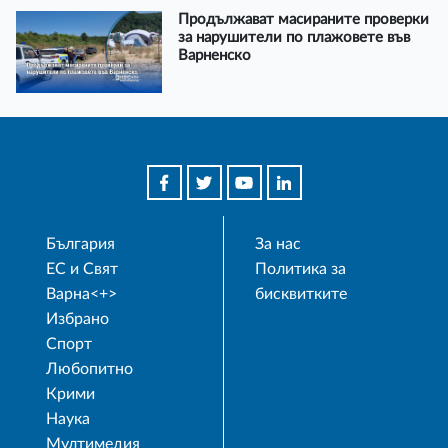
Продължават масираните проверки
за нарушители по плажовете във
Варненско
България
За нас
ЕС и Свят
Политика за
Варна<+>
бисквитките
Избрано
Спорт
Любопитно
Крими
Наука
Мултимедия