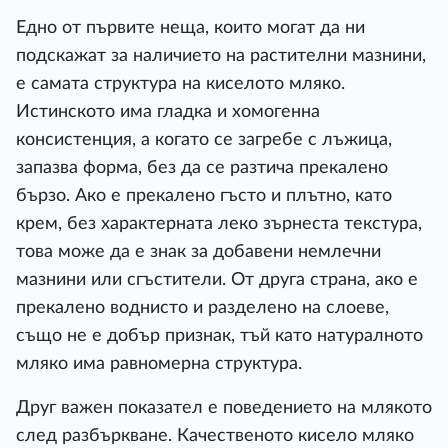
Едно от първите неща, които могат да ни
подскажат за наличието на растителни мазнини,
е самата структура на киселото мляко.
Истинското има гладка и хомогенна
консистенция, а когато се загребе с лъжица,
запазва форма, без да се разтича прекалено
бързо. Ако е прекалено гъсто и плътно, като
крем, без характерната леко зърнеста текстура,
това може да е знак за добавени немлечни
мазнини или сгъстители. От друга страна, ако е
прекалено воднисто и разделено на слоеве,
също не е добър признак, тъй като натуралното
мляко има равномерна структура.
Друг важен показател е поведението на млякото
след разбъркване. Качественото кисело мляко