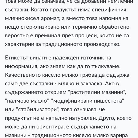
това може да означава, че са добавени немлечни
съставки. Когато продуктът няма специфичния
млечнокисел аромат, а вместо това напомня на
нещо стерилизирано или термично обработено,
вероятно е преминал през процеси, които не са
характерни за традиционното производство.
Етикетът винаги е надежден източник на
информация, ако знаем как да го тълкуваме.
Качественото кисело мляко трябва да съдържа
само две съставки - мляко и закваска. Ако в
съдържанието открием "растителни мазнини",
"палмово масло", "модифицирани нишестета"
или "стабилизатори", това означава, че
продуктът не е напълно натурален. Друго, което
може да ни ориентира, е съдържанието на
мазнини - традиционното кисело мляко варира