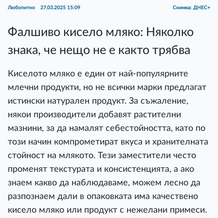
Любопитно
27.03.2025 15:09
Снимка: ДНЕС+
Фалшиво кисело мляко: Няколко
знака, че нещо не е както трябва
Киселото мляко е един от най-популярните
млечни продукти, но не всички марки предлагат
истински натурален продукт. За съжаление,
някои производители добавят растителни
мазнини, за да намалят себестойността, като по
този начин компрометират вкуса и хранителната
стойност на млякото. Тези заместители често
променят текстурата и консистенцията, а ако
знаем какво да наблюдаваме, можем лесно да
разпознаем дали в опаковката има качествено
кисело мляко или продукт с нежелани примеси.