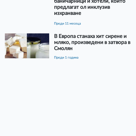
баничарници и хотели, които
предлагат ол инклузив
изхранване
преди 11 месеца
В Европа станаха хит сирене и
мляко, произведени в затвора в
Смолян
преди 1 година