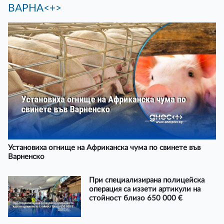
ВАРНА<+>
Установиха огнище на Африканска чума по свинете във
Варненско
При специализирана полицейска
операция са иззети артикули на
стойност близо 650 000 €