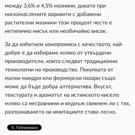
между 3,6% и 4,5% мазнини, докато при
нискомаслените варианти с добавени
растителни мазнини този процент често е
нетипично нисък или необичайно висок.
За да избегнем компромиси с качеството, най-
добре е да избираме мляко от утвърдени
производители, които следват традиционни
технологии на производство. Покупката от
малки мандри или фермерски пазари също
може да бъде добра алтернатива. Вкусът,
текстурата и ароматът на истинското кисело
мляко са несравними и веднъж свикнем ли с тях,
разпознаването на имитациите става лесно.