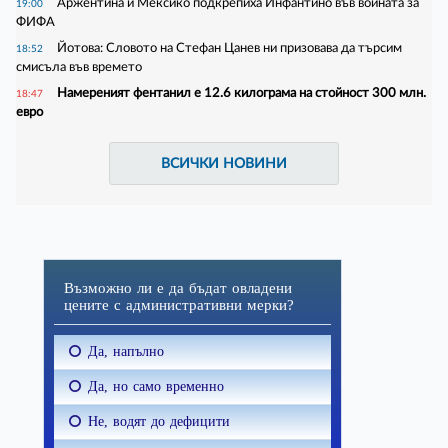
Аржентина и Мексико подкрепиха Инфантино във войната за
19:00
ФИФА
Йотова: Словото на Стефан Цанев ни призовава да търсим
18:52
смисъла във времето
Намереният фентанил е 12.6 килограма на стойност 300 млн.
18:47
евро
ВСИЧКИ НОВИНИ