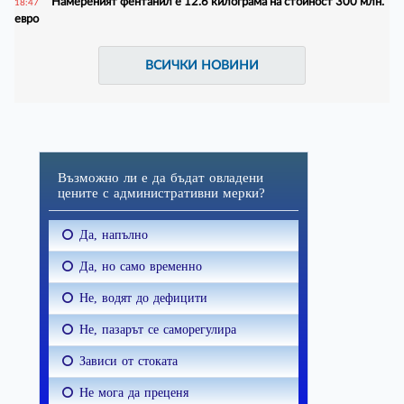
Намереният фентанил е 12.6 килограма на стойност 300 млн.
18:47
евро
ВСИЧКИ НОВИНИ