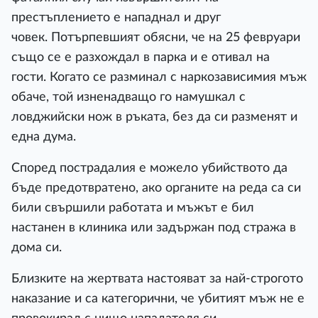
престъплението е нападнал и друг
човек. Потърпевшият обясни, че на 25 февруари
също се е разхождал в парка и е отивал на
гости. Когато се разминал с наркозависимия мъж
обаче, той изненадващо го намушкал с
ловджийски нож в ръката, без да си разменят и
една дума.
Според пострадалия е можело убийството да
бъде предотвратено, ако органите на реда са си
били свършили работата и мъжът е бил
настанен в клиника или задържан под стража в
дома си.
Близките на жертвата настояват за най-строгото
наказание и са категорични, че убитият мъж не е