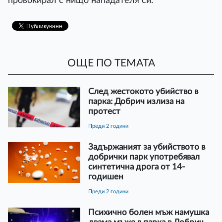
провокирал с нищо нападателя си.
ОЩЕ ПО ТЕМАТА
След жестокото убийство в
парка: Добрич излиза на
протест
преди 2 години
Задържаният за убийството в
добрички парк употребявал
синтетична дрога от 14-
годишен
преди 2 години
Психично болен мъж намушка