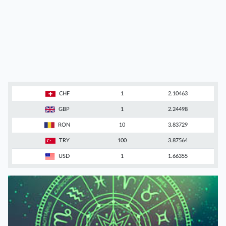
CHF
1
2.10463
GBP
1
2.24498
RON
10
3.83729
TRY
100
3.87564
USD
1
1.66355