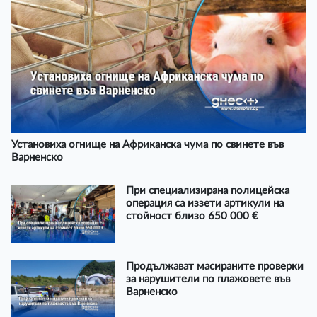
Установиха огнище на Африканска чума по свинете във
Варненско
При специализирана полицейска
операция са иззети артикули на
стойност близо 650 000 €
Продължават масираните проверки
за нарушители по плажовете във
Варненско