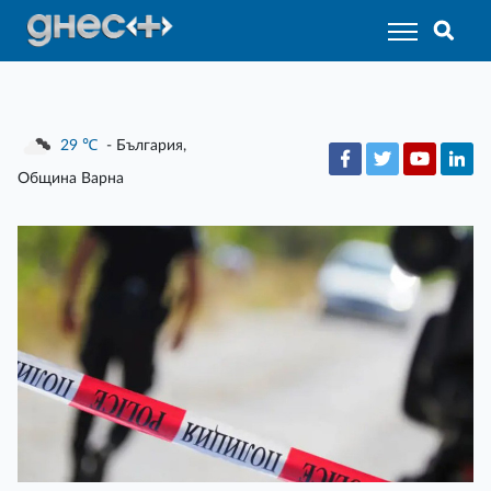
29
℃
- България,
Община Варна