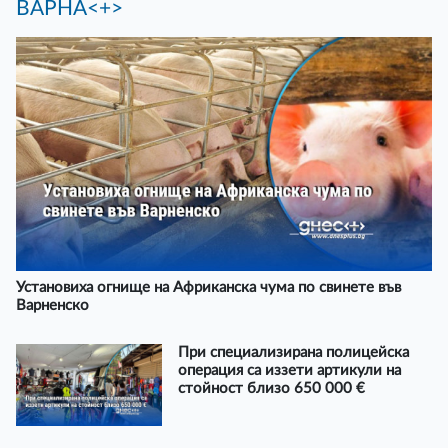
ВАРНА<+>
Установиха огнище на Африканска чума по свинете във
Варненско
При специализирана полицейска
операция са иззети артикули на
стойност близо 650 000 €