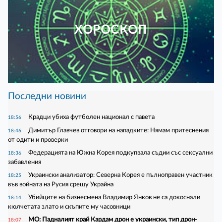
ХОРОСКОП
Последни новини
Крадци убиха футболен национал с павета
18:56
Димитър Главчев отговори на нападките: Нямам притеснения
18:46
от одити и проверки
Федерацията на Южна Корея подкупвала съдии със сексуални
18:36
забавления
Украински анализатор: Северна Корея е пълноправен участник
18:25
във войната на Русия срещу Украйна
Убийците на бизнесмена Владимир Янков не са докоснали
18:14
кюлчетата злато и скъпите му часовници
МО: Падналият край Кардам дрон е украински, тип дрон-
18:07