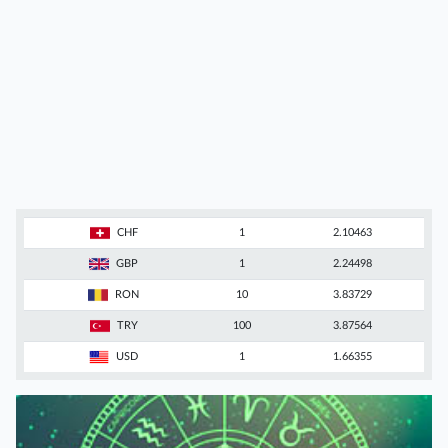
CHF
1
2.10463
GBP
1
2.24498
RON
10
3.83729
TRY
100
3.87564
USD
1
1.66355