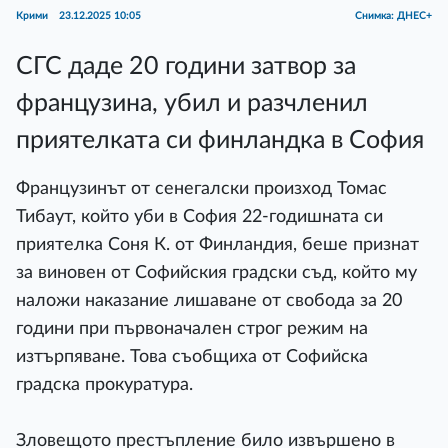
Крими
23.12.2025 10:05
Снимка: ДНЕС+
СГС даде 20 години затвор за
французина, убил и разчленил
приятелката си финландка в София
Французинът от сенегалски произход Томас
Тибаут, който уби в София 22-годишната си
приятелка Соня К. от Финландия, беше признат
за виновен от Софийския градски съд, който му
наложи наказание лишаване от свобода за 20
години при първоначален строг режим на
изтърпяване. Това съобщиха от Софийска
градска прокуратура.
Зловещото престъпление било извършено в