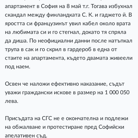
апартамент в София на 8 май т.г. Тогава избухнал
скандал между финландката С. К. и гаджето й. В
яростта си французинът увил кабел около врата
на любимата си и го стегнал, докато тя спряла
да диша. По неофициални данни после натъпкал
трупа в сак и го скрил в гардероб в една от
стаите на апартамента, където двамата живеели
под наем.
Освен че наложи ефективно наказание, съдът
уважи граждански искове в размер на 1 000 050
лева.
Присъдата на СГС не е окончателна и подлежи
на обжалване и протестиране пред Софийски
апелативен съд.