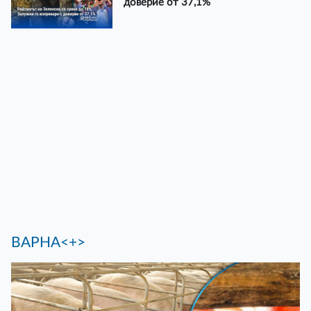
доверие от 37,1%
ВАРНА<+>