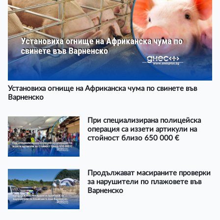
Установиха огнище на Африканска чума по свинете във
Варненско
При специализирана полицейска
операция са иззети артикули на
стойност близо 650 000 €
Продължават масираните проверки
за нарушители по плажовете във
Варненско