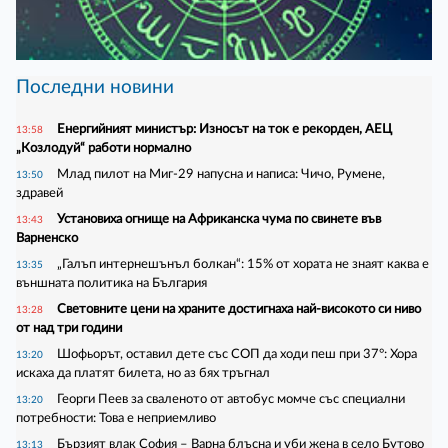
Последни новини
Енергийният министър: Износът на ток е рекорден, АЕЦ
13:58
„Козлодуй“ работи нормално
Млад пилот на Миг-29 напусна и написа: Чичо, Румене,
13:50
здравей
Установиха огнище на Африканска чума по свинете във
13:43
Варненско
„Галъп интернешънъл болкан“: 15% от хората не знаят каква е
13:35
външната политика на България
Световните цени на храните достигнаха най-високото си ниво
13:28
от над три години
Шофьорът, оставил дете със СОП да ходи пеш при 37°: Хора
13:20
искаха да платят билета, но аз бях тръгнал
Георги Пеев за сваленото от автобус момче със специални
13:20
потребности: Това е неприемливо
Бързият влак София – Варна блъсна и уби жена в село Бутово
13:13