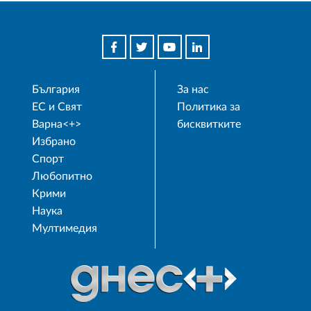
България
За нас
ЕС и Свят
Политика за
Варна<+>
бисквитките
Избрано
Спорт
Любопитно
Крими
Наука
Мултимедия