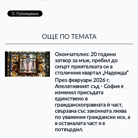
ОЩЕ ПО ТЕМАТА
Окончателно: 20 години
затвор за мъж, пребил до
смърт приятелката си в
столичния квартал „Надежда“
През февруари 2026 г.
Апелативният съд - София е
изменил присъдата
единствено в
гражданскоправната ѝ част,
свързана със законната лихва
по уважения граждански иск, а
в останалата част я е
потвърдил.