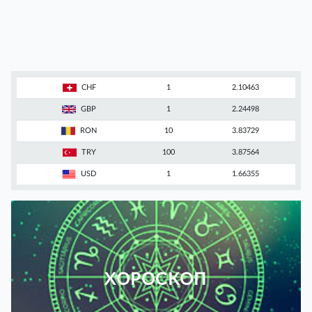
CHF
1
2.10463
GBP
1
2.24498
RON
10
3.83729
TRY
100
3.87564
USD
1
1.66355
ХОРОСКОП