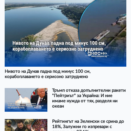
Нивото на Дунав падна под минус 100 см,
корабоплаването е сериозно затруднено
Тръмп отказа допълнителни ракети
"Пейтриът" за Украйна: И ние
имаме нужда от тях, разделя ни
океан
Рейтингът на Зеленски се срина до
18%, Залужни го изпревари с