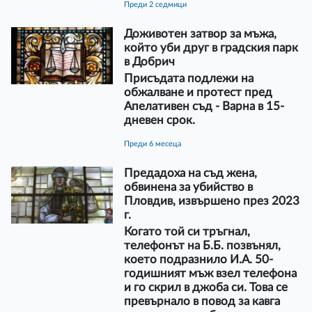
преди 2 седмици
Доживотен затвор за мъжа,
който уби друг в градския парк
в Добрич
Присъдата подлежи на
обжалване и протест пред
Апелативен съд - Варна в 15-
дневен срок.
преди 6 месеца
Предадоха на съд жена,
обвинена за убийство в
Пловдив, извършено през 2023
г.
Когато той си тръгнал,
телефонът на Б.Б. позвънял,
което подразнило И.А. 50-
годишният мъж взел телефона
и го скрил в джоба си. Това се
превърнало в повод за кавга