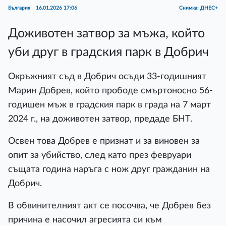
България
16.01.2026 17:06
Снимка: ДНЕС+
Доживотен затвор за мъжа, който
уби друг в градския парк в Добрич
Окръжният съд в Добрич осъди 33-годишният
Марин Добрев, който прободе смъртоносно 56-
годишен мъж в градския парк в града на 7 март
2024 г., на доживотен затвор, предаде БНТ.
Освен това Добрев е признат и за виновен за
опит за убийство, след като през февруари
същата година наръга с нож друг гражданин на
Добрич.
В обвинителният акт се посочва, че Добрев без
причина е насочил агресията си към