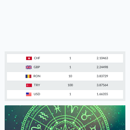
CHF
1
2.10463
GBP
1
2.24498
RON
10
3.83729
TRY
100
3.87564
USD
1
1.66355