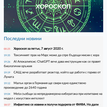
ХОРОСКОП
Последни новини
Хороскоп за петък, 7 август 2020 г.
00:25
Токсичният прах на Марс може да спре бъдещи мисии с хора
19:35
AI Апокалипсис: ChatGPT вече дава инструкции как се правят
19:26
биологични оръжия
САЩ вече разработват реактор, който ще работи с гориво от
19:19
Луната
Малък орган в Германия ще свири едно единствено
19:12
произведение до 2640 година
Meta съобщи за непреднамерена кибератака при изпитване на
19:04
модел с изкуствен интелект
Инфантино се извини и получи подкрепа от ФИФА. Но дали
18:57