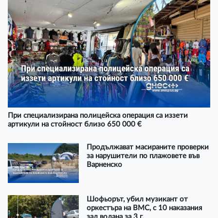
При специализирана полицейска операция са иззети
артикули на стойност близо 650 000 €
Продължават масираните проверки
за нарушители по плажовете във
Варненско
Шофьорът, убил музикант от
оркестъра на ВМС, с 10 наказания
зад волана за 3 г.