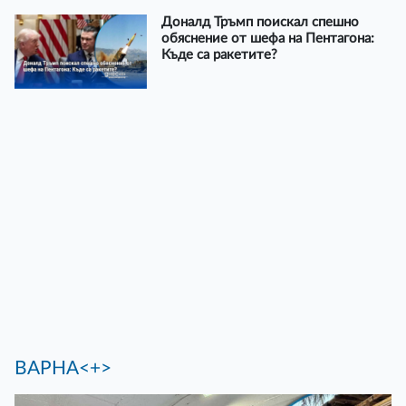
Доналд Тръмп поискал спешно
обяснение от шефа на Пентагона:
Къде са ракетите?
ВАРНА<+>