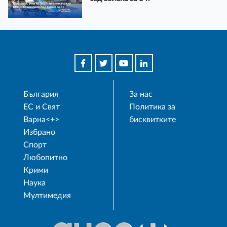
България
За нас
ЕС и Свят
Политика за
Варна<+>
бисквитките
Избрано
Спорт
Любопитно
Крими
Наука
Мултимедия