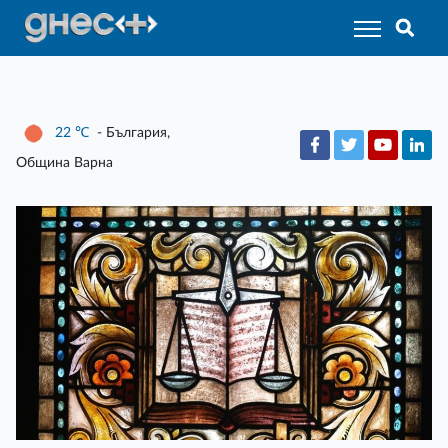
22
℃
- България,
Община Варна