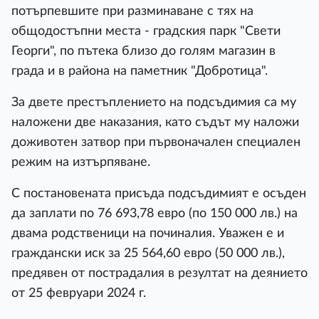
потърпевшите при разминаване с тях на
общодостъпни места - градския парк "Свети
Георги", по пътека близо до голям магазин в
града и в района на паметник "Добротица".
За двете престъплението на подсъдимия са му
наложени две наказания, като съдът му наложи
доживотен затвор при първоначален специален
режим на изтърпяване.
С постановената присъда подсъдимият е осъден
да заплати по 76 693,78 евро (по 150 000 лв.) на
двама родственици на починалия. Уважен е и
граждански иск за 25 564,60 евро (50 000 лв.),
предявен от пострадалия в резултат на деянието
от 25 февруари 2024 г.