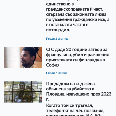
единствено в
гражданскоправната ѝ част,
свързана със законната лихва
по уважения граждански иск, а
в останалата част я е
потвърдил.
преди 2 седмици
СГС даде 20 години затвор за
французина, убил и разчленил
приятелката си финландка в
София
преди 7 месеца
Предадоха на съд жена,
обвинена за убийство в
Пловдив, извършено през 2023
г.
Когато той си тръгнал,
телефонът на Б.Б. позвънял,
което подразнило И.А. 50-