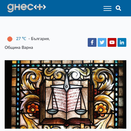
27
℃
- България,
Община Варна