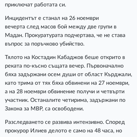
приключат работата си.
Инцидентът е станал на 26 ноември
вечерта след масов бой между две групи в
Мадан. Прокуратурата подчертава, че не става
въпрос за поръчково убийство.
Тялото на Костадин Кабаджов беше открито в
реката по-късно същата вечер. Първоначално
бяха задържани осем души от област Кърджали,
като трима от тях бяха обвинени на 27 ноември,
а на 28 ноември обвинение получи и четвърти
участник. Останалите четирима, задържани по
Закона за МВР, са освободени.
Разследването се развива интензивно. Според
прокурор Илиев делото е само на 48 часа, но