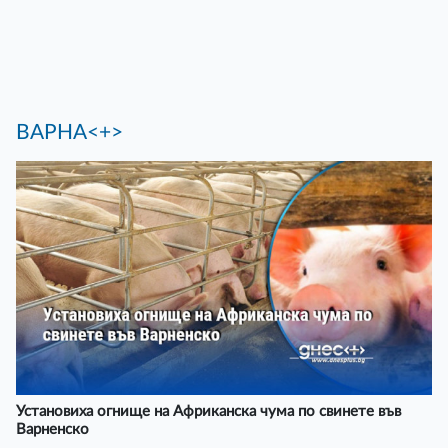
ВАРНА<+>
Установиха огнище на Африканска чума по свинете във
Варненско