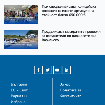
При специализирана полицейска
операция са иззети артикули на
стойност близо 650 000 €
Продължават масираните проверки
за нарушители по плажовете във
Варненско
България
За нас
ЕС и Свят
Политика за
Варна<+>
бисквитките
Избрано