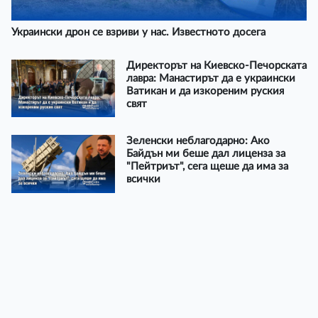
Украински дрон се взриви у нас. Известното досега
Директорът на Киевско-Печорската
лавра: Манастирът да е украински
Ватикан и да изкореним руския
свят
Зеленски неблагодарно: Ако
Байдън ми беше дал лиценза за
"Пейтриът", сега щеше да има за
всички