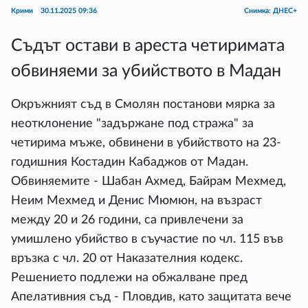
Крими
30.11.2025 09:36
Снимка: ДНЕС+
Съдът остави в ареста четиримата
обвиняеми за убийството в Мадан
Окръжният съд в Смолян постанови мярка за
неотклонение "задържане под стража" за
четирима мъже, обвинени в убийството на 23-
годишния Костадин Кабаджов от Мадан.
Обвиняемите - Шабан Ахмед, Байрам Мехмед,
Неим Мехмед и Денис Мюмюн, на възраст
между 20 и 26 години, са привлечени за
умишлено убийство в съучастие по чл. 115 във
връзка с чл. 20 от Наказателния кодекс.
Решението подлежи на обжалване пред
Апелативния съд - Пловдив, като защитата вече