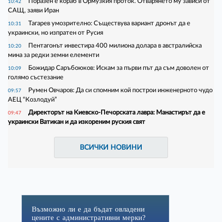
Поразен е кораб в Ормузкия проток. Отварянето му зависи от
10:42
САЩ, заяви Иран
Тагарев умозрително: Съществува вариант дронът да е
10:31
украински, но изпратен от Русия
Пентагонът инвестира 400 милиона долара в австралийска
10:20
мина за редки земни елементи
Божидар Саръбоюков: Искам за първи път да съм доволен от
10:09
голямо състезание
Румен Овчаров: Да си спомним кой построи инженерното чудо
09:57
АЕЦ “Козлодуй”
Директорът на Киевско-Печорската лавра: Манастирът да е
09:47
украински Ватикан и да изкореним руския свят
ВСИЧКИ НОВИНИ