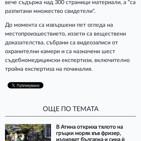
вече съдържа над 300 страници материали, а "са
разпитани множество свидетели".
До момента са извършени пет огледа на
местопроизшествието, иззети са веществени
доказателства, събрани са видеозаписи от
охранителни камери и са назначени шест
съдебномедицински експертизи, включително
тройна експертиза на починалия.
ОЩЕ ПО ТЕМАТА
В Атина откриха тялото на
гръцки моряк във фризер,
издирват българка и сина ѝ