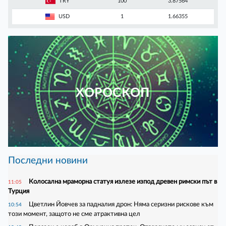
TRY
100
3.87564
USD
1
1.66355
ХОРОСКОП
Последни новини
Колосална мраморна статуя излезе изпод древен римски път в
11:05
Турция
Цветлин Йовчев за падналия дрон: Няма серизни рискове към
10:54
този момент, защото не сме атрактивна цел