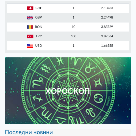
CHF
1
2.10463
GBP
1
2.24498
RON
10
3.83729
TRY
100
3.87564
USD
1
1.66355
ХОРОСКОП
Последни новини