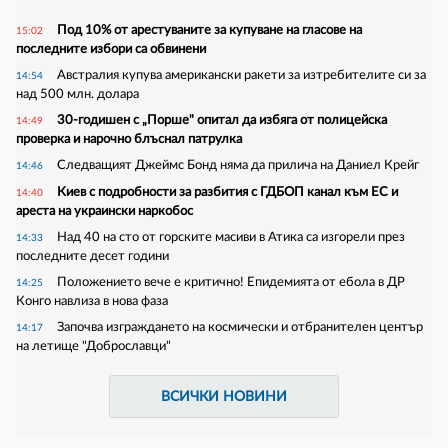
Под 10% от арестуваните за купуване на гласове на
15:02
последните избори са обвинени
Австралия купува американски ракети за изтребителите си за
14:54
над 500 млн. долара
30-годишен с „Порше" опитал да избяга от полицейска
14:49
проверка и нарочно блъснал патрулка
Следващият Джеймс Бонд няма да прилича на Даниел Крейг
14:46
Киев с подробности за разбития с ГДБОП канал към ЕС и
14:40
ареста на украински наркобос
Над 40 на сто от горските масиви в Атика са изгорели през
14:33
последните десет години
Положението вече е критично! Епидемията от ебола в ДР
14:25
Конго навлиза в нова фаза
Започва изграждането на космически и отбранителен център
14:17
на летище "Доброславци"
ВСИЧКИ НОВИНИ