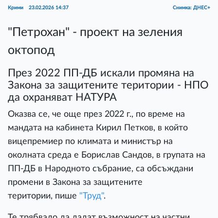
Крими
23.02.2026 14:37
Снимка: ДНЕС+
"Петрохан" - проект на зеления
октопод
През 2022 ПП-ДБ искали промяна на
Закона за защитените територии - НПО
да охраняват НАТУРА
Оказва се, че още през 2022 г., по време на
мандата на кабинета Кирил Петков, в който
вицепремиер по климата и министър на
околната среда е Борислав Сандов, в групата на
ПП-ДБ в Народното събрание, са обсъждани
промени в Закона за защитените
територии, пише
"Труд"
.
Те трябвало да дадат възможност на частни