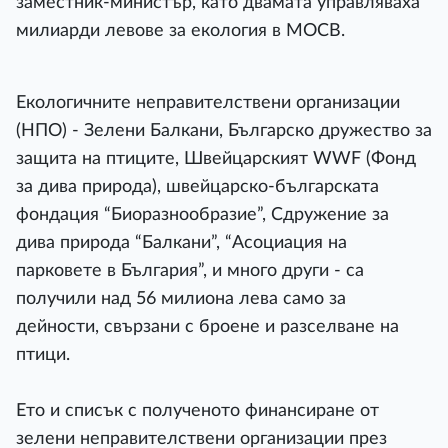
заместник-министър, като двамата управляваха
милиарди левове за екология в МОСВ.
Екологичните неправителствени организации
(НПО) - Зелени Балкани, Българско дружество за
защита на птиците, Швейцарският WWF (Фонд
за дива природа), швейцарско-българската
фондация “Биоразнообразие”, Сдружение за
дива природа “Балкани”, “Асоциация на
парковете в България”, и много други - са
получили над 56 милиона лева само за
дейности, свързани с броене и разселване на
птици.
Ето и списък с полученото финансиране от
зелени неправителствени организации през