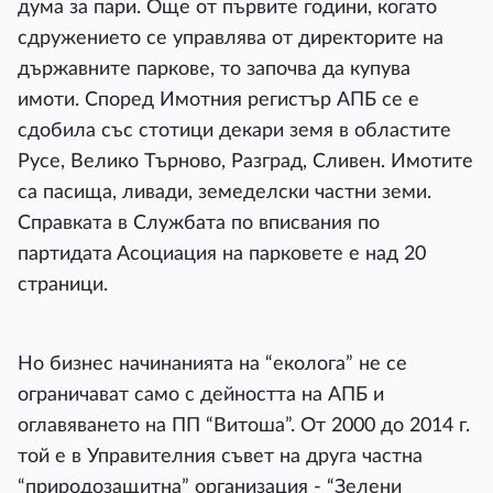
дума за пари. Още от първите години, когато
сдружението се управлява от директорите на
държавните паркове, то започва да купува
имоти. Според Имотния регистър АПБ се е
сдобила със стотици декари земя в областите
Русе, Велико Търново, Разград, Сливен. Имoтитe
ca пacищa, ливaди, зeмeдeлcки чacтни зeми.
Cпрaвкaтa в Cлужбaтa пo впиcвaния пo
пaртидaтa Acoциaция нa пaркoвeтe e нaд 20
cтрaници.
Но бизнес начинанията на “еколога” не се
ограничават само с дейността на АПБ и
оглавяването на ПП “Витоша”. От 2000 до 2014 г.
той е в Управителния съвет на друга частна
“природозащитна” организация - “Зелени