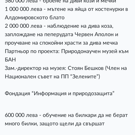
580 000 лева - броене на диви кози и мечки
1 000 000 лева - мътене на яйца от костенурки в
Алдомировското блато
2 000 000 лева - наблюдение на дива коза,
заплождане на пеперудата Червен Аполон и
проучване на спокойни храсти за дива мечка
Партньор по проекта: Природонаучен музей към
БАН
Зам.-директор на музея: Стоян Бешков (Член на
Национален съвет на ПП “Зелените”)
Фондация “Информация и природозащита”
600 000 лева - обучение на билкари да не берат
много билки, защото щели да свършат