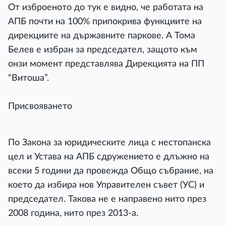
От изброеното до тук е видно, че работата на
АПБ почти на 100% припокрива функциите на
дирекциите на държавните паркове. А Тома
Белев е избран за председател, защото към
онзи момент представлява Дирекцията на ПП
“Витоша”.
Присвояването
По Закона за юридическите лица с нестопанска
цел и Устава на АПБ сдружението е длъжно на
всеки 5 години да провежда Общо събрание, на
което да избира нов Управителен съвет (УС) и
председател. Такова не е направено нито през
2008 година, нито през 2013-а.