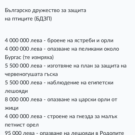
Българско дружество за защита
на птиците (БДЗП)
4 000 000 лева - броене на ястреби и орли
4 000 000 лева - опазване на пеликани около
Бургас (те измряха)
5 500 000 лева - изготвяне на план за защита на
червеногушата гъска
5 500 000 лева - наблюдение на египетски
лешояди
8 000 000 лева - опазване на царски орли от
жици
4 000 000 лева - строене на гнезда за малък
петнист орел
95 000 лева - опазване на лешояди в Родопите