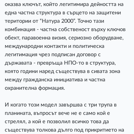
оказва ключът, който легитимира дейността на
една частна структура в сърцето на защитени
територии от “Натура 2000”. Точно тази
комбинация - частна собственост върху ключов
обект, паравоенна визия, сериозно оборудване,
международни контакти и политическа
легитимация чрез подписан договор с
държавата - превръща НПО-то в структура,
която години наред съществува в сивата зона
между гражданска инициатива и частна
охранителна формация.
И когато този модел завършва с три трупа в
планината, въпросът вече не е само кой е
стрелял, а кой е позволил всичко това да
съществува толкова дълго под прикритието на