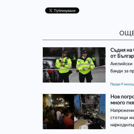
ОЩЕ
Съдия на
от Бълга
Английски 
банди за п
преди 9 месец
Нов погро
много гн
Напрежение
стотици жи
наркодилъ