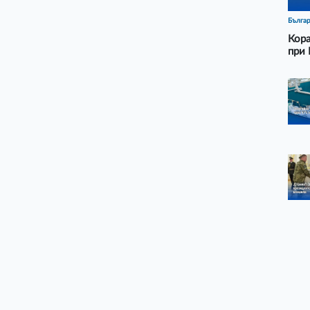
Бълга
Кора
при 