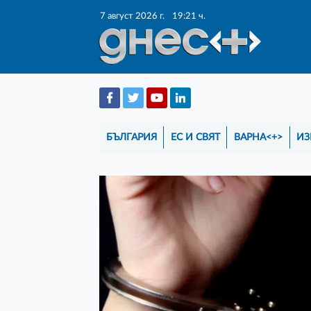
7 август 2026 г.
19:21 ч.
БЪЛГАРИЯ
ЕС И СВЯТ
ВАРНА<+>
ИЗ