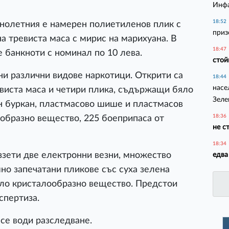
Инфа
18:52
нолетния е намерен полиетиленов плик с
приз
на тревиста маса с мирис на марихуана. В
18:47
 банкноти с номинал по 10 лева.
стой
и различни видове наркотици. Открити са
18:44
насе
евиста маса и четири плика, съдържащи бяло
Зеле
н буркан, пластмасово шише и пластмасов
18:36
образно вещество, 225 боеприпаса от
не с
18:34
иззети две електронни везни, множество
едва
мно запечатани пликове със суха зелена
бяло кристалообразно вещество. Предстои
спертиза.
се води разследване.