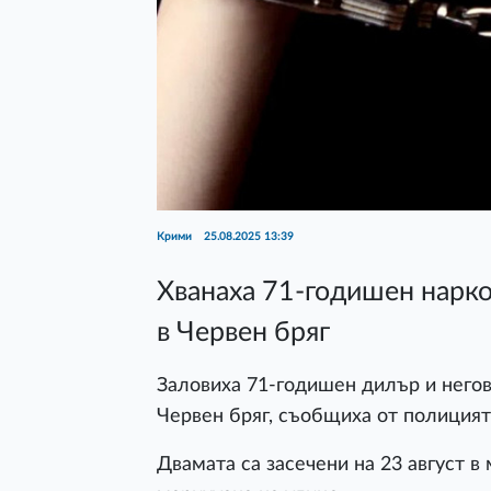
Крими
25.08.2025 13:39
Хванаха 71-годишен нарк
в Червен бряг
Заловиха 71-годишен дилър и негов
Червен бряг, съобщиха от полицият
Двамата са засечени на 23 август в