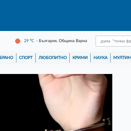
29
℃
- България, Община Варна
БРАНО
СПОРТ
ЛЮБОПИТНО
КРИМИ
НАУКА
МУЛТИ