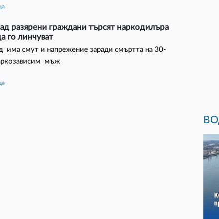
ца
рад разярени граждани търсят наркодилъра
да го линчуват
д има смут и напрежение заради смъртта на 30-
аркозависим мъж
ца
ВО