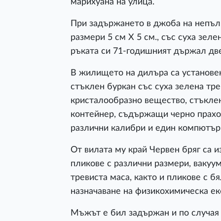
марихуана на улица.
При задържането в джоба на непъл
размери 5 см Х 5 см., със суха зеле
ръката си 71-годишният държал две
В жилището на дилъра са установен
стъклен буркан със суха зелена тр
кристалообразно вещество, стъкле
контейнер, съдържащи черно прахо
различни калибри и един компютър
От вилата му край Червен бряг са 
пликове с различни размери, вакуу
тревиста маса, както и пликове с 
назначаване на физикохимическа ек
Мъжът е бил задържан и по случая 