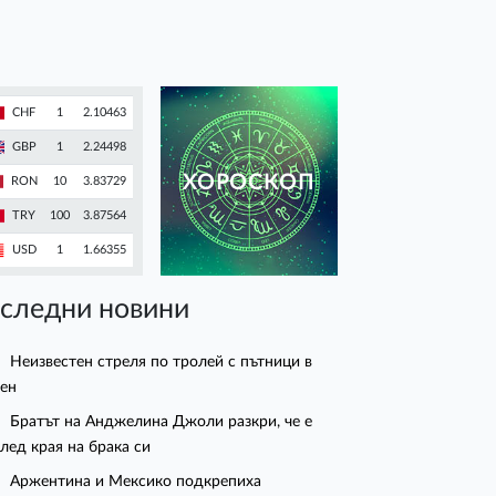
CHF
1
2.10463
GBP
1
2.24498
ХОРОСКОП
RON
10
3.83729
TRY
100
3.87564
USD
1
1.66355
следни новини
Неизвестен стреля по тролей с пътници в
ен
Братът на Анджелина Джоли разкри, че е
след края на брака си
Аржентина и Мексико подкрепиха