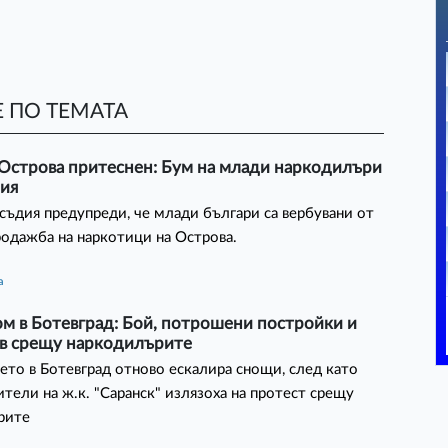
 ПО ТЕМАТА
 Острова притеснен: Бум на млади наркодилъри
рия
съдия предупреди, че млади българи са вербувани от
родажба на наркотици на Острова.
а
м в Ботевград: Бой, потрошени постройки и
яв срещу наркодилърите
то в Ботевград отново ескалира снощи, след като
тели на ж.к. "Саранск" излязоха на протест срещу
рите