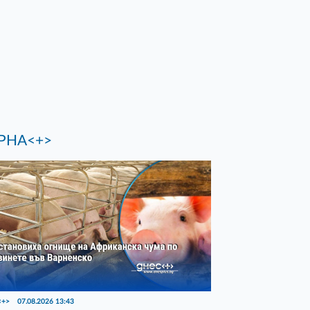
РНА<+>
<+>
07.08.2026 13:43