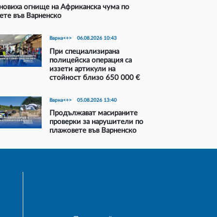
новиха огнище на Африканска чума по
ете във Варненско
Варна<+>
06.08.2026 10:43
При специализирана
полицейска операция са
иззети артикули на
стойност близо 650 000 €
Варна<+>
05.08.2026 13:40
Продължават масираните
проверки за нарушители по
плажовете във Варненско