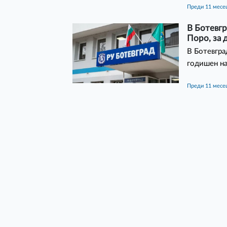
преди 11 месе
В Ботевг
Поро, за 
В Ботевгра
годишен н
преди 11 месе