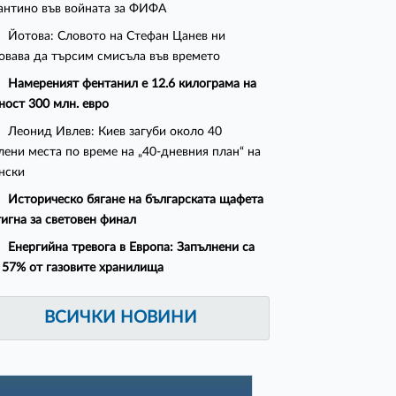
нтино във войната за ФИФА
Йотова: Словото на Стефан Цанев ни
овава да търсим смисъла във времето
Намереният фентанил е 12.6 килограма на
ност 300 млн. евро
Леонид Ивлев: Киев загуби около 40
лени места по време на „40-дневния план“ на
нски
Историческо бягане на българската щафета
тигна за световен финал
Енергийна тревога в Европа: Запълнени са
 57% от газовите хранилища
ВСИЧКИ НОВИНИ