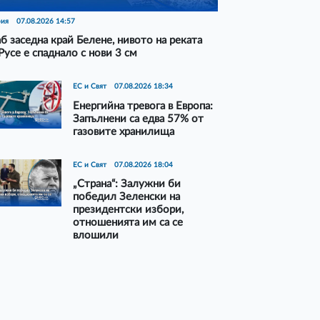
рия
07.08.2026 14:57
б заседна край Белене, нивото на реката
Русе е спаднало с нови 3 см
ЕС и Свят
07.08.2026 18:34
Енергийна тревога в Европа:
Запълнени са едва 57% от
газовите хранилища
ЕС и Свят
07.08.2026 18:04
„Страна“: Залужни би
победил Зеленски на
президентски избори,
отношенията им са се
влошили