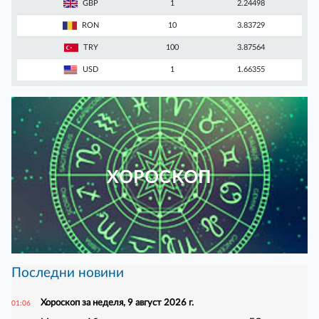
GBP
1
2.24498
RON
10
3.83729
TRY
100
3.87564
USD
1
1.66355
ХОРОСКОП
Последни новини
Хороскоп за неделя, 9 август 2026 г.
01:06