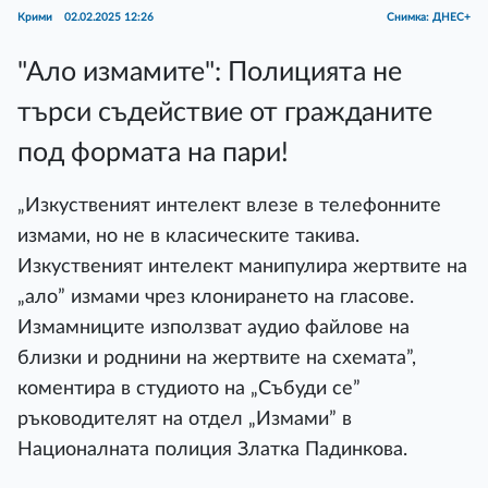
Крими
02.02.2025 12:26
Снимка: ДНЕС+
"Ало измамите": Полицията не
търси съдействие от гражданите
под формата на пари!
„Изкуственият интелект влезе в телефонните
измами, но не в класическите такива.
Изкуственият интелект манипулира жертвите на
„ало” измами чрез клонирането на гласове.
Измамниците използват аудио файлове на
близки и роднини на жертвите на схемата”,
коментира в студиото на „Събуди се”
ръководителят на отдел „Измами” в
Националната полиция Златка Падинкова.