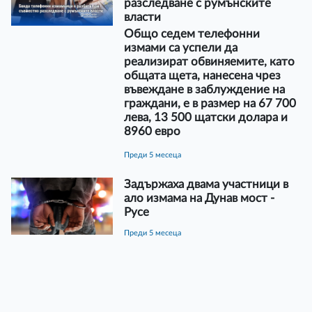
разследване с румънските
власти
Общо седем телефонни
измами са успели да
реализират обвиняемите, като
общата щета, нанесена чрез
въвеждане в заблуждение на
граждани, е в размер на 67 700
лева, 13 500 щатски долара и
8960 евро
преди 5 месеца
Задържаха двама участници в
ало измама на Дунав мост -
Русе
преди 5 месеца