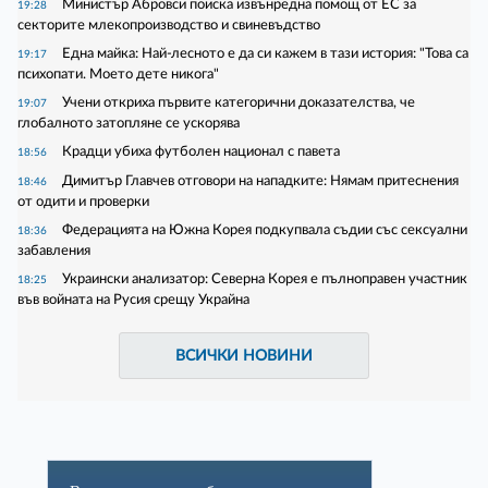
Министър Абровси поиска извънредна помощ от ЕС за
19:28
секторите млекопроизводство и свиневъдство
Една майка: Най-лесното е да си кажем в тази история: "Това са
19:17
психопати. Моето дете никога"
Учени откриха първите категорични доказателства, че
19:07
глобалното затопляне се ускорява
Крадци убиха футболен национал с павета
18:56
Димитър Главчев отговори на нападките: Нямам притеснения
18:46
от одити и проверки
Федерацията на Южна Корея подкупвала съдии със сексуални
18:36
забавления
Украински анализатор: Северна Корея е пълноправен участник
18:25
във войната на Русия срещу Украйна
ВСИЧКИ НОВИНИ