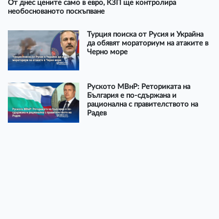
От днес цените само в евро, КЗП ще контролира
необоснованото поскъпване
Турция поиска от Русия и Украйна
да обявят мораториум на атаките в
Черно море
Руското МВнР: Реториката на
България е по-сдържана и
рационална с правителството на
Радев