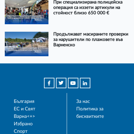
При специализирана полицейска
операция са иззети артикули на
стойност близо 650 000 €
Продължават масираните проверки
за нарушители по плажовете във
Варненско
България
За нас
ЕС и Свят
Политика за
Варна<+>
бисквитките
Избрано
Спорт