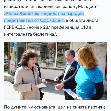
избиратели във варненския район „Младост“
Желез Железов, кандидат за народен
представител от СДС-Варна,
в общата листа
ГЕРБ-СДС /номер 28/ преференция 110 в
интегралната бюлетина/.
По думите му основната цел на синята партия е