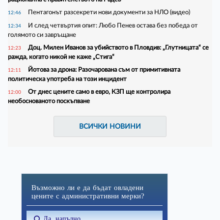
Пентагонът разсекрети нови документи за НЛО (видео)
12:46
И след четвъртия опит: Любо Пенев остава без победа от
12:34
голямото си завръщане
Доц. Милен Иванов за убийството в Пловдив: „Глутницата“ се
12:23
ражда, когато никой не каже „Стига“
Йотова за дрона: Разочарована съм от примитивната
12:11
политическа употреба на този инцидент
От днес цените само в евро, КЗП ще контролира
12:00
необоснованото поскъпване
ВСИЧКИ НОВИНИ