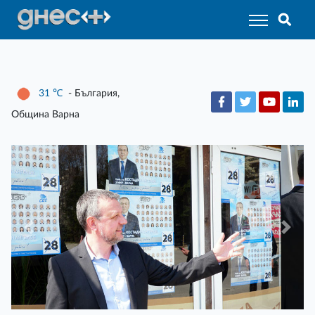
31
℃
- България,
Община Варна
Previous
Ne