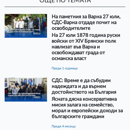
ОЩЕ ПО ТЕМАТА
На паметния за Варна 27 юли,
СДС-Варна отдаде почит на
освободителите
На 27 юли 1878 година руски
войски от XIV Брянски полк
навлизат във Варна и
освобождават града от
османска власт
преди 1 седмица
СДС: Време е да събудим
надеждата и да върнем
достойнството на България
Ясната дясна консервативна
мисия залага на семейство,
морал и европейски доходи за
българските граждани
преди 4 месеца