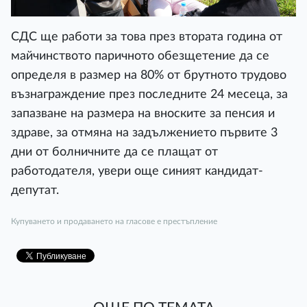
СДС ще работи за това през втората година от
майчинството паричното обезщетение да се
определя в размер на 80% от брутното трудово
възнаграждение през последните 24 месеца, за
запазване на размера на вноските за пенсия и
здраве, за отмяна на задължението първите 3
дни от болничните да се плащат от
работодателя, увери още синият кандидат-
депутат.
Купуването и продаването на гласове е престъпление