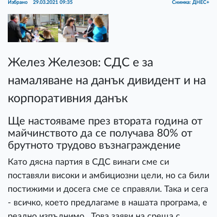
Избрано
29.03.2021 09:35
Снимка: ДНЕС+
Желез Железов: СДС е за
намаляване на данък дивидент и на
корпоративния данък
Ще настояваме през втората година от
майчинството да се получава 80% от
брутното трудово възнаграждение
Като дясна партия в СДС винаги сме си
поставяли високи и амбициозни цели, но са били
постижими и досега сме се справяли. Така и сега
- всичко, което предлагаме в нашата програма, е
реално изпълнимо. Това заяви на среща с