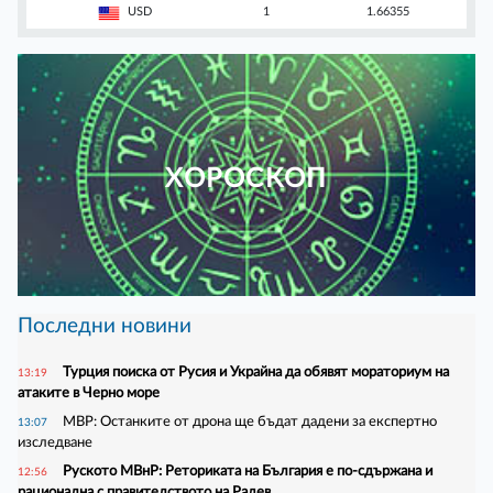
USD
1
1.66355
ХОРОСКОП
Последни новини
Турция поиска от Русия и Украйна да обявят мораториум на
13:19
атаките в Черно море
МВР: Останките от дрона ще бъдат дадени за експертно
13:07
изследване
Руското МВнР: Реториката на България е по-сдържана и
12:56
рационална с правителството на Радев