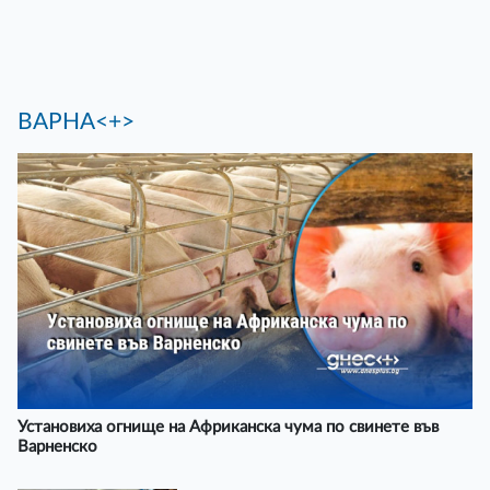
ВАРНА<+>
Установиха огнище на Африканска чума по свинете във
Варненско