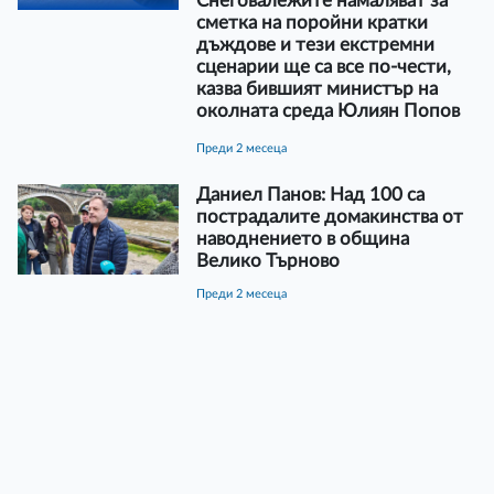
Снеговалежите намаляват за
сметка на поройни кратки
дъждове и тези екстремни
сценарии ще са все по-чести,
казва бившият министър на
околната среда Юлиян Попов
преди 2 месеца
Даниел Панов: Над 100 са
пострадалите домакинства от
наводнението в община
Велико Търново
преди 2 месеца