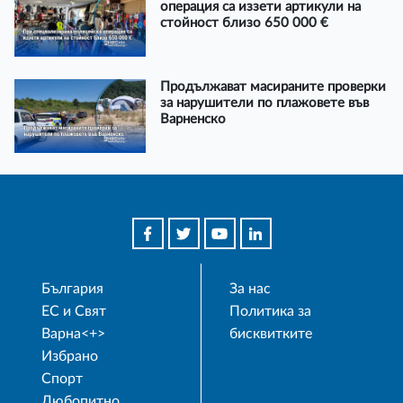
операция са иззети артикули на
стойност близо 650 000 €
Продължават масираните проверки
за нарушители по плажовете във
Варненско
България
За нас
ЕС и Свят
Политика за
Варна<+>
бисквитките
Избрано
Спорт
Любопитно