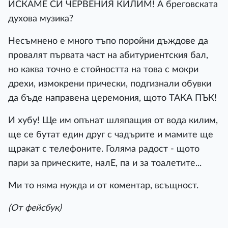
ИСКАМЕ СИ ЧЕРВЕНИЯ КИЛИМ! А бреговската
духова музика?
Несъмнено е много тъпо поройни дъждове да
провалят първата част на абитуриентския бал,
но каква точно е стойността на това с мокри
дрехи, измокрени прически, подгизнали обувки
да бъде направена церемония, щото ТАКА ПЪК!
И хубу! Ще им опънат шляпащия от вода килим,
ще се бутат един друг с чадърите и мамите ще
щракат с телефоните. Голяма радост - щото
пари за прическите, налЕ, па и за тоалетите...
Ми то няма нужда и от коментар, всъщност.
(От фейсбук)