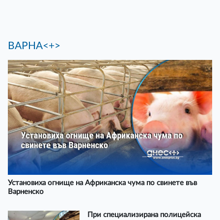
ВАРНА<+>
Установиха огнище на Африканска чума по свинете във
Варненско
При специализирана полицейска