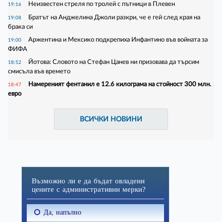
Неизвестен стреля по тролей с пътници в Плевен
19:16
Братът на Анджелина Джоли разкри, че е гей след края на
19:08
брака си
Аржентина и Мексико подкрепиха Инфантино във войната за
19:00
ФИФА
Йотова: Словото на Стефан Цанев ни призовава да търсим
18:52
смисъла във времето
Намереният фентанил е 12.6 килограма на стойност 300 млн.
18:47
евро
ВСИЧКИ НОВИНИ