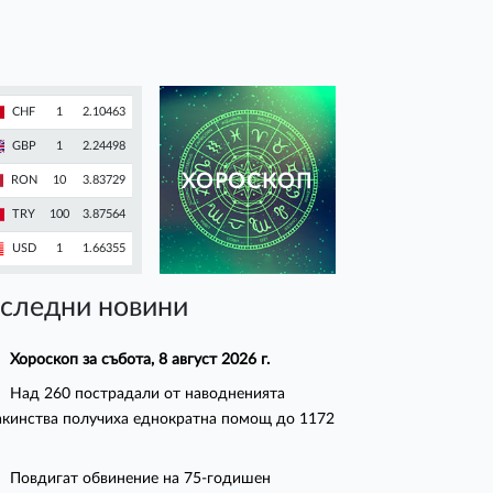
CHF
1
2.10463
GBP
1
2.24498
ХОРОСКОП
RON
10
3.83729
TRY
100
3.87564
USD
1
1.66355
следни новини
Хороскоп за събота, 8 август 2026 г.
Над 260 пострадали от наводненията
кинства получиха еднократна помощ до 1172
Повдигат обвинение на 75-годишен