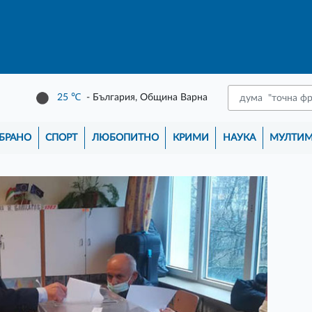
25
℃
- България, Община Варна
БРАНО
СПОРТ
ЛЮБОПИТНО
КРИМИ
НАУКА
МУЛТИ