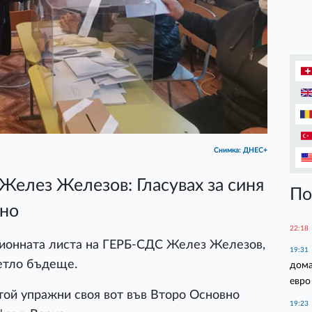
Снимка: ДНЕС+
елез Железов: Гласувах за синя
По
сно
22:18
ионната листа на ГЕРБ-СДС Желез Железов,
19:31
ветло бъдеще.
дома
евро
 той упражни своя вот във Второ Основно
19:23