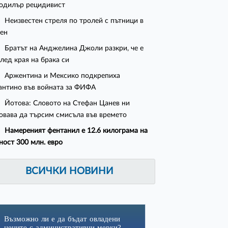
одилър рецидивист
Неизвестен стреля по тролей с пътници в
ен
Братът на Анджелина Джоли разкри, че е
след края на брака си
Аржентина и Мексико подкрепиха
нтино във войната за ФИФА
Йотова: Словото на Стефан Цанев ни
овава да търсим смисъла във времето
Намереният фентанил е 12.6 килограма на
ност 300 млн. евро
ВСИЧКИ НОВИНИ