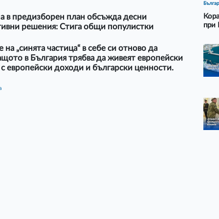
Бълга
а в предизборен план обсъжда десни
Кора
при 
тивни решения: Стига общи популистки
 на „синята частица“ в себе си отново да
ащото в България трябва да живеят европейски
с европейски доходи и български ценности.
а