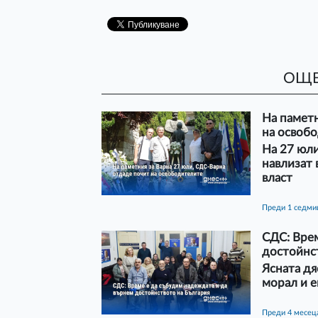
ОЩЕ
На паметн
на освоб
На 27 юли
навлизат 
власт
преди 1 седми
СДС: Врем
достойнс
Ясната дя
морал и е
преди 4 месец