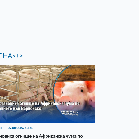
РНА<+>
<+>
07.08.2026 13:43
новиха огнище на Африканска чума по