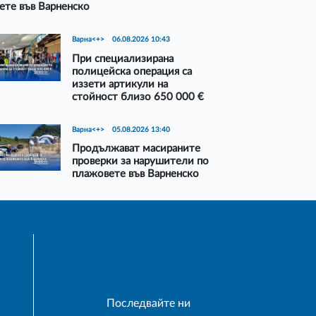
ете във Варненско
Варна<+>
06.08.2026 10:43
При специализирана
полицейска операция са
иззети артикули на
стойност близо 650 000 €
Варна<+>
05.08.2026 13:40
Продължават масираните
проверки за нарушители по
плажовете във Варненско
Последвайте ни