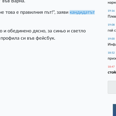
 във Варна.
нарк
19:16
е това е правилния път!", заяви
кандидатът
Плев
19:08
гей 
но и обединено дясно, за синьо и светло
 профила си във фейсбук.
19:00
Инфа
18:52
приз
18:47
стой