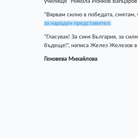
училище "Никола Йонков Вапцаров"
"Вярвам силно в победата, смятам, ч
за народен представител.
"Гласувах! За синя България, за сил
бъдеще!", написа Желез Железов в
Геновева Михайлова