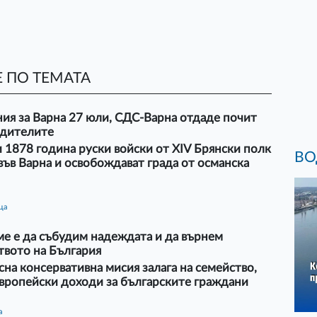
 ПО ТЕМАТА
ия за Варна 27 юли, СДС-Варна отдаде почит
одителите
 1878 година руски войски от XIV Брянски полк
ВО
във Варна и освобождават града от османска
ца
е е да събудим надеждата и да върнем
твото на България
сна консервативна мисия залага на семейство,
вропейски доходи за българските граждани
а