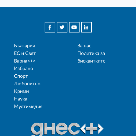
България
За нас
ЕС и Свят
Политика за
Варна<+>
бисквитките
Избрано
Спорт
Любопитно
Крими
Наука
Мултимедия