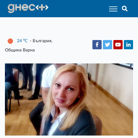
24
℃
- България,
Община Варна