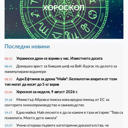
ХОРОСКОП
Последни новини
Украински дрон се взриви у нас. Известното досега
08:52
Домашен арест за бившия шеф на ВиК-Бургас по делото за
08:41
манипулирани водомери
Адм.Ефтимов за дрона "Майя": Безпилотни апарати от този
08:31
тип могат да носят до 5 кг взрив
Хороскоп за неделя, 9 август 2026 г.
01:06
Министър Абровси поиска извънредна помощ от ЕС за
19:28
секторите млекопроизводство и свиневъдство
Една майка: Най-лесното е да си кажем в тази история: "Това са
19:17
психопати. Моето дете никога"
Учени откриха първите категорични доказателства, че
19:07