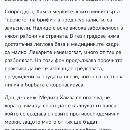
Според доц. Хамза мерките, които министърът
"прочете" на брифинга пред журналисти, са
закъснели. Налице е вече висока заболяемост в
някои райони на страната. В тези градове няма
достатъчна леглова база и медицинките кадри
са малко. Лекарите изнемогват, много от тях се
разболяват. На този фон продължава порочната
практика да не се изплащат средствата,
предвидени за труда на онези, които са на първа
линия в борбата с коронавируса.
Доц. д-р инж. Медиха Хамза се опасява, че
хората няма да спрат да се вълнуват от хаоса,
който се създава с новите противоепидемични
мерки, защото много от тях ще бъдат