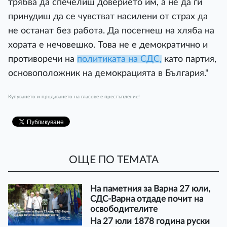
трябва да спечелиш доверието им, а не да ги
принудиш да се чувстват насилени от страх да
не останат без работа. Да посегнеш на хляба на
хората е нечовешко. Това не е демократично и
противоречи на
политиката на СДС,
като партия,
основоположник на демокрацията в България."
Купуването и продаването на гласове е престъпление!
ОЩЕ ПО ТЕМАТА
На паметния за Варна 27 юли,
СДС-Варна отдаде почит на
освободителите
На 27 юли 1878 година руски