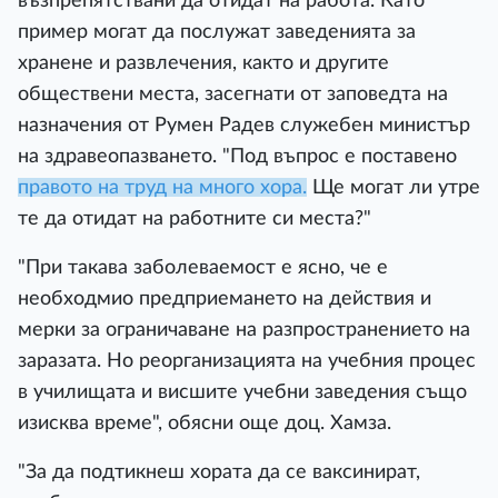
възпрепятствани да отидат на работа. Като
пример могат да послужат заведенията за
хранене и развлечения, както и другите
обществени места, засегнати от заповедта на
назначения от Румен Радев служебен министър
на здравеопазването. "Под въпрос е поставено
правото на труд на много хора.
Ще могат ли утре
те да отидат на работните си места?"
"При такава заболеваемост е ясно, че е
необходмио предприемането на действия и
мерки за ограничаване на разпространението на
заразата. Но реорганизацията на учебния процес
в училищата и висшите учебни заведения също
изисква време", обясни още доц. Хамза.
"За да подтикнеш хората да се ваксинират,