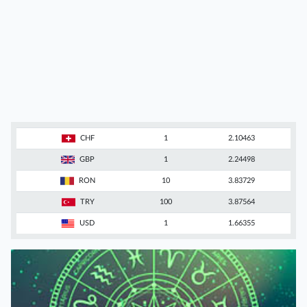
CHF
1
2.10463
GBP
1
2.24498
RON
10
3.83729
TRY
100
3.87564
USD
1
1.66355