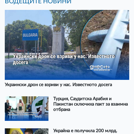
ВОДЕЩИТЕ НОВИНИ
Украински дрон се взриви у нас. Известното досега
Турция, Саудитска Арабия и
Пакистан сключиха пакт за взаимна
отбрана
Украйна е получила 200 млрд.