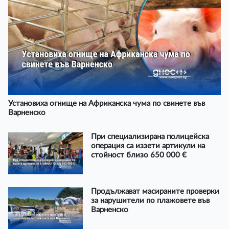
Установиха огнище на Африканска чума по свинете във
Варненско
При специализирана полицейска
операция са иззети артикули на
стойност близо 650 000 €
Продължават масираните проверки
за нарушители по плажовете във
Варненско