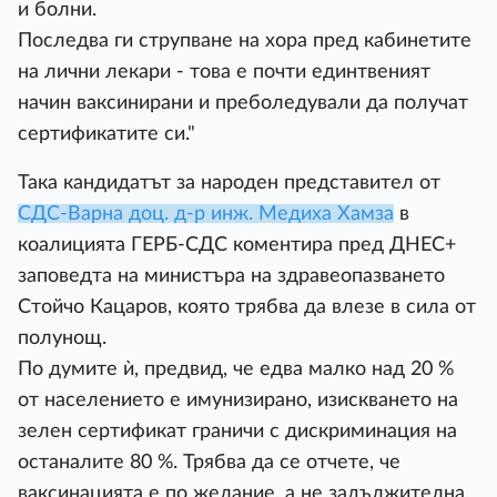
и болни.
Последва ги струпване на хора пред кабинетите
на лични лекари - това е почти единтвеният
начин ваксинирани и преболедували да получат
сертификатите си."
Така кандидатът за народен представител от
СДС-Варна доц. д-р инж. Медиха Хамза
в
коалицията ГЕРБ-СДС коментира пред ДНЕС+
заповедта на министъра на здравеопазването
Стойчо Кацаров, която трябва да влезе в сила от
полунощ.
По думите ѝ, предвид, че едва малко над 20 %
от населението е имунизирано, изискването на
зелен сертификат граничи с дискриминация на
останалите 80 %. Трябва да се отчете, че
ваксинацията е по желание, а не задължителна.