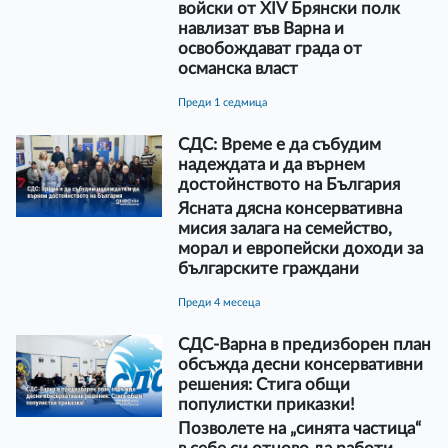
войски от XIV Брянски полк
навлизат във Варна и
освобождават града от
османска власт
преди 1 седмица
СДС: Време е да събудим
надеждата и да върнем
достойнството на България
Ясната дясна консервативна
мисия залага на семейство,
морал и европейски доходи за
българските граждани
преди 4 месеца
СДС-Варна в предизборен план
обсъжда десни консервативни
решения: Стига общи
популистки приказки!
Позволете на „синята частица“