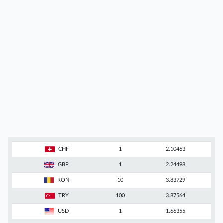
CHF
1
2.10463
GBP
1
2.24498
RON
10
3.83729
TRY
100
3.87564
USD
1
1.66355