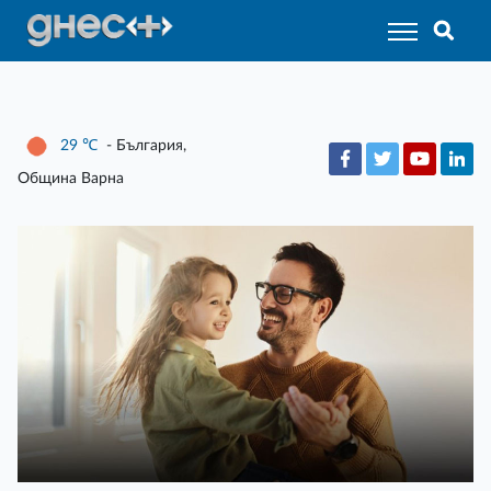
29
℃
- България,
Община Варна