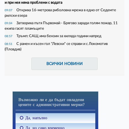
и при нея няма проблеми с водата
Откриха 16-метрова риболовна мрежа в едно от Седемте
09:07
рилски езера
Затвориха пътя Първомай - Брягово заради голям пожар, 11
09:04
екипа гасят пламъците
Тръмп: САЩ има бензин за хиляда години напред
08:57
С ранен и късен гол "Левски" се справи и с Локомотив
08:51
(Пловдив)
ВСИЧКИ НОВИНИ