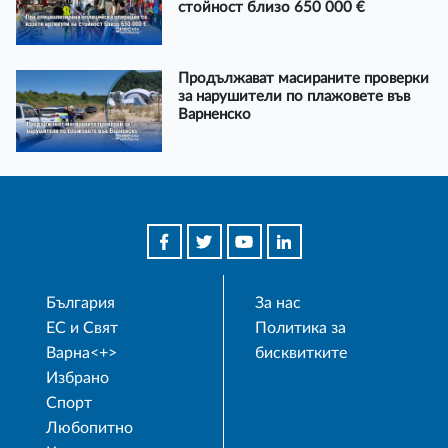
стойност близо 650 000 €
Продължават масираните проверки
за нарушители по плажовете във
Варненско
България
За нас
ЕС и Свят
Политика за
Варна<+>
бисквитките
Избрано
Спорт
Любопитно