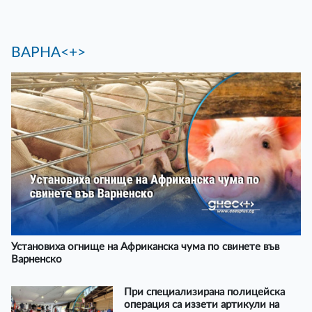
ВАРНА<+>
Установиха огнище на Африканска чума по свинете във
Варненско
При специализирана полицейска
операция са иззети артикули на