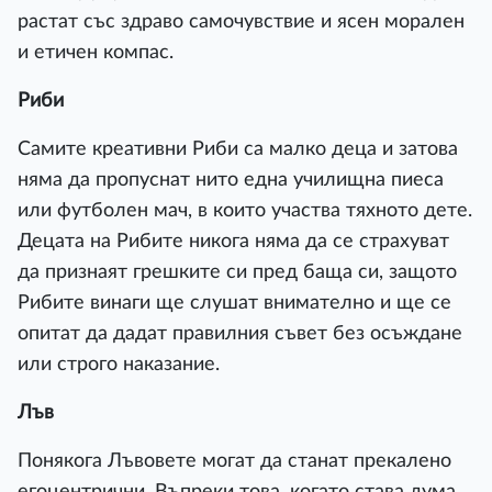
растат със здраво самочувствие и ясен морален
и етичен компас.
Риби
Самите креативни Риби са малко деца и затова
няма да пропуснат нито една училищна пиеса
или футболен мач, в които участва тяхното дете.
Децата на Рибите никога няма да се страхуват
да признаят грешките си пред баща си, защото
Рибите винаги ще слушат внимателно и ще се
опитат да дадат правилния съвет без осъждане
или строго наказание.
Лъв
Понякога Лъвовете могат да станат прекалено
егоцентрични. Въпреки това, когато става дума