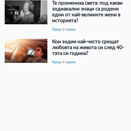
Те промениха света: под какви
зодиакални знаци са родени
едни от най-великите жени в
историята?
преди 1 година
Кои зодии най-често срещат
любовта на живота си след 40-
тата си година?
преди 1 година