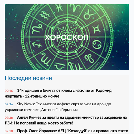
ХОРОСКОП
Последни новини
14-годишен е биячът от клипа с насилие от Радомир,
09:46
жертвата - 12-годишно момче
Sky News: Технически дефект спря взрива на дрон до
09:36
украински самолет „Антонов“ в Германия
Ангел Кунчев за идеята на здравния министър за закриване на
09:28
РЗИ: Не поправяй нещо, което работи!
Проф. Олег Йорданов: АЕЦ "Козлодуй" е на правилното място
09:18