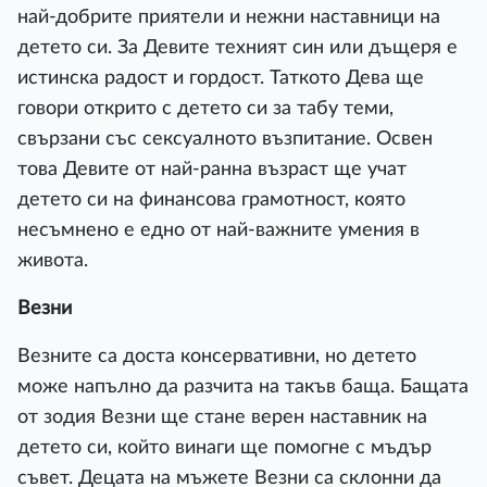
най-добрите приятели и нежни наставници на
детето си. За Девите техният син или дъщеря е
истинска радост и гордост. Таткото Дева ще
говори открито с детето си за табу теми,
свързани със сексуалното възпитание. Освен
това Девите от най-ранна възраст ще учат
детето си на финансова грамотност, която
несъмнено е едно от най-важните умения в
живота.
Везни
Везните са доста консервативни, но детето
може напълно да разчита на такъв баща. Бащата
от зодия Везни ще стане верен наставник на
детето си, който винаги ще помогне с мъдър
съвет. Децата на мъжете Везни са склонни да