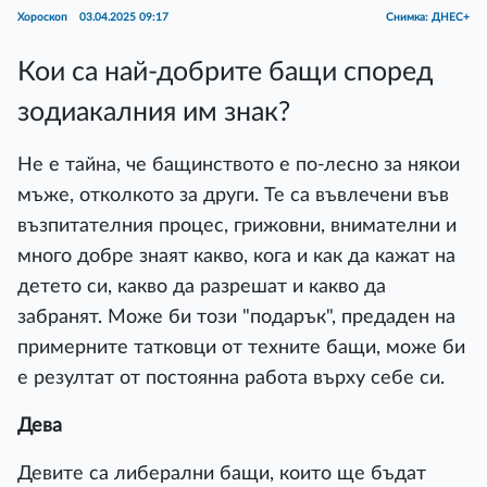
Хороскоп
03.04.2025 09:17
Снимка: ДНЕС+
Кои са най-добрите бащи според
зодиакалния им знак?
Не е тайна, че бащинството е по-лесно за някои
мъже, отколкото за други. Те са въвлечени във
възпитателния процес, грижовни, внимателни и
много добре знаят какво, кога и как да кажат на
детето си, какво да разрешат и какво да
забранят. Може би този "подарък", предаден на
примерните татковци от техните бащи, може би
е резултат от постоянна работа върху себе си.
Дева
Девите са либерални бащи, които ще бъдат